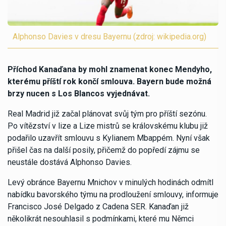
Alphonso Davies v dresu Bayernu (zdroj: wikipedia.org)
Příchod Kanaďana by mohl znamenat konec Mendyho,
kterému příští rok končí smlouva. Bayern bude možná
brzy nucen s Los Blancos vyjednávat.
Real Madrid již začal plánovat svůj tým pro příští sezónu.
Po vítězství v lize a Lize mistrů se královskému klubu již
podařilo uzavřít smlouvu s Kylianem Mbappém. Nyní však
přišel čas na další posily, přičemž do popředí zájmu se
neustále dostává Alphonso Davies.
Levý obránce Bayernu Mnichov v minulých hodinách odmítl
nabídku bavorského týmu na prodloužení smlouvy, informuje
Francisco José Delgado z Cadena SER. Kanaďan již
několikrát nesouhlasil s podmínkami, které mu Němci