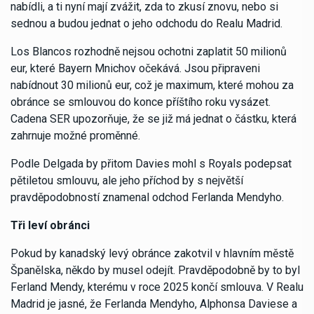
nabídli, a ti nyní mají zvážit, zda to zkusí znovu, nebo si
sednou a budou jednat o jeho odchodu do Realu Madrid.
Los Blancos rozhodně nejsou ochotni zaplatit 50 milionů
eur, které Bayern Mnichov očekává. Jsou připraveni
nabídnout 30 milionů eur, což je maximum, které mohou za
obránce se smlouvou do konce příštího roku vysázet.
Cadena SER upozorňuje, že se již má jednat o částku, která
zahrnuje možné proměnné.
Podle Delgada by přitom Davies mohl s Royals podepsat
pětiletou smlouvu, ale jeho příchod by s největší
pravděpodobností znamenal odchod Ferlanda Mendyho.
Tři leví obránci
Pokud by kanadský levý obránce zakotvil v hlavním městě
Španělska, někdo by musel odejít. Pravděpodobně by to byl
Ferland Mendy, kterému v roce 2025 končí smlouva. V Realu
Madrid je jasné, že Ferlanda Mendyho, Alphonsa Daviese a