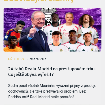
PŘESTUPY
včera 9:07
24 tahů Realu Madrid na přestupovém trhu.
Co ještě zbývá vyřešit?
Sedm posil včetně Mourinha, výrazné příjmy z prodeje
odchovanců, ale také přetrvávající problém. Bez
Rodriho totiž Real Madrid stále postrádá…