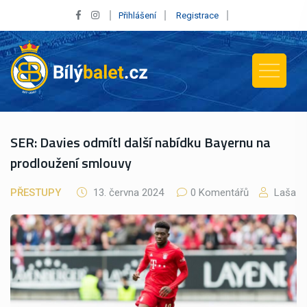
Přihlášení
Registrace
SER: Davies odmítl další nabídku Bayernu na
prodloužení smlouvy
PŘESTUPY
13. června 2024
0 Komentářů
Laša