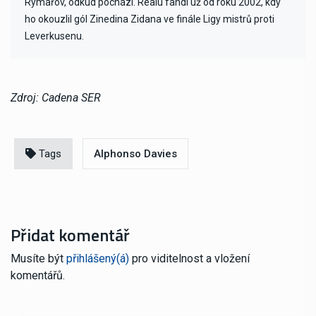
Rýmařov, odkud pochází. Realu fandí už od roku 2002, kdy
ho okouzlil gól Zinedina Zidana ve finále Ligy mistrů proti
Leverkusenu.
Zdroj: Cadena SER
Tags
Alphonso Davies
Přidat komentář
Musíte být
přihlášený(á)
pro viditelnost a vložení
komentářů.