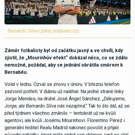
Bernardo Silva (zdroj: bilybalet.cz)
Záměr fotbalisty byl od začátku jasný a ve chvíli, kdy
zjistil, že „Mourinhův efekt“ dokázal něco, co se zdálo
nemožné, požádal, aby se jednání obrátila směrem k
Bernabéu.
Volal v lednu. Ozval se znovu v únoru. V březnu telefon
zazvonil potřetí. V dubnu už naléhal. Na jedné straně linky
Jorge Mendes, na druhé José Ángel Sánchez. „
Děkujeme,
Jorge, ale Bernardo Silva nás nezajímá
.“ Tak to šlo dál, až se
před týdnem všechno změnilo — tentokrát už ne kvůli
agentovi, ale kvůli Josému Mourinhovi. Florentino Pérez i
generální ředitel Realu Madrid nakonec povolili a přijali
původní nabídku, která měla splnit sen chlapce, jenž se stal