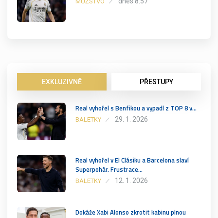
dnes 8:57
MUŽSTVO
EXKLUZIVNĚ
PŘESTUPY
Real vyhořel s Benfikou a vypadl z TOP 8 v…
29. 1. 2026
BALETKY
Real vyhořel v El Clásiku a Barcelona slaví
Superpohár. Frustrace…
12. 1. 2026
BALETKY
Dokáže Xabi Alonso zkrotit kabinu plnou