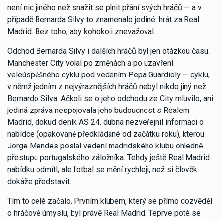
není nic jiného než snažit se plnit přání svých hráčů — a v
případě Bernarda Silvy to znamenalo jediné: hrát za Real
Madrid. Bez toho, aby kohokoli znevažoval.
Odchod Bernarda Silvy i dalších hráčů byl jen otázkou času.
Manchester City volal po změnách a po uzavření
veleúspěšného cyklu pod vedením Pepa Guardioly — cyklu,
v němž jedním z nejvýraznějších hráčů nebyl nikdo jiný než
Bernardo Silva. Ačkoli se o jeho odchodu ze City mluvilo, ani
jediná zpráva nespojovala jeho budoucnost s Realem
Madrid, dokud deník AS 24. dubna nezveřejnil informaci o
nabídce (opakovaně předkládané od začátku roku), kterou
Jorge Mendes poslal vedení madridského klubu ohledně
přestupu portugalského záložníka. Tehdy ještě Real Madrid
nabídku odmítl, ale fotbal se mění rychleji, než si člověk
dokáže představit.
Tím to celé začalo. Prvním klubem, který se přímo dozvěděl
o hráčově úmyslu, byl právě Real Madrid. Teprve poté se