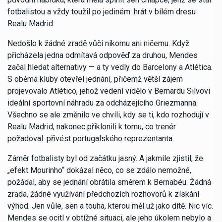
fotbalistou a vždy toužil po jediném: hrát v bílém dresu
Realu Madrid.
Nedošlo k žádné zradě vůči nikomu ani ničemu. Když
přicházela jedna odmítavá odpověď za druhou, Mendes
začal hledat alternativy — a ty vedly do Barcelony a Atlética.
S oběma kluby otevřel jednání, přičemž větší zájem
projevovalo Atlético, jehož vedení vidělo v Bernardu Silvovi
ideální sportovní náhradu za odcházejícího Griezmanna.
Všechno se ale změnilo ve chvíli, kdy se ti, kdo rozhodují v
Realu Madrid, nakonec přiklonili k tomu, co trenér
požadoval: přivést portugalského reprezentanta.
Záměr fotbalisty byl od začátku jasný. A jakmile zjistil, že
„efekt Mourinho“ dokázal něco, co se zdálo nemožné,
požádal, aby se jednání obrátila směrem k Bernabéu. Žádná
zrada, žádné využívání předchozích rozhovorů k získání
výhod. Jen vůle, sen a touha, kterou měl už jako dítě. Nic víc.
Mendes se ocitl v obtížné situaci, ale jeho úkolem nebylo a