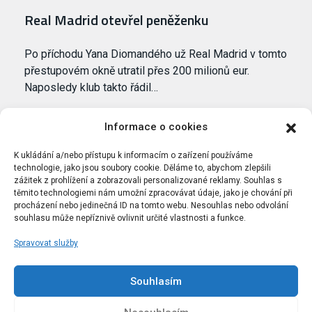
Real Madrid otevřel peněženku
Po příchodu Yana Diomandého už Real Madrid v tomto
přestupovém okně utratil přes 200 milionů eur.
Naposledy klub takto řádil…
Informace o cookies
K ukládání a/nebo přístupu k informacím o zařízení používáme
technologie, jako jsou soubory cookie. Děláme to, abychom zlepšili
zážitek z prohlížení a zobrazovali personalizované reklamy. Souhlas s
těmito technologiemi nám umožní zpracovávat údaje, jako je chování při
procházení nebo jedinečná ID na tomto webu. Nesouhlas nebo odvolání
souhlasu může nepříznivě ovlivnit určité vlastnosti a funkce.
Spravovat služby
Portál Bílýbalet.cz byl založen pod názvem Real-
Madrid.cz v roce 2007
Souhlasím
Kopírování obsahu je přísně zakázáno.