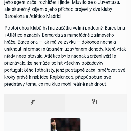
jeho agent začal rozhlížet i jinde. Mluvilo se o Juventusu,
ale skutečný zájem o jeho příchod projevily dva kluby:
Barcelona a Atlético Madrid.
Postoj obou klubů byl na začátku velmi podobný. Barcelona
i Atlético označily Bernarda za mimořádně zajímavého
hráče. Barcelona — jak má ve zvyku — dokonce nechala
uniknout informaci o údajném uzavřeném dohody, která však
nikdy neexistovala. Atlético bylo naopak zdrženlivější a
přiznávalo, že nemůže splnit všechny požadavky
portugalského fotbalisty, jenž postupně začal směřovat své
kroky právě k nabídce Rojiblancos, přizpůsobuje své
představy tomu, co mu klub mohl reálně nabídnout.