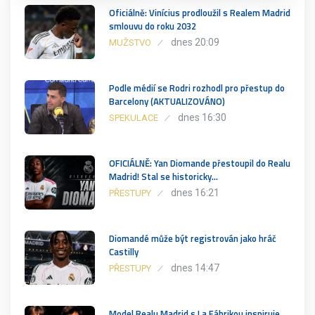
Oficiálně: Vinícius prodloužil s Realem Madrid
smlouvu do roku 2032
dnes 20:09
MUŽSTVO
Podle médií se Rodri rozhodl pro přestup do
Barcelony (AKTUALIZOVÁNO)
dnes 16:30
SPEKULACE
OFICIÁLNĚ: Yan Diomande přestoupil do Realu
Madrid! Stal se historicky…
dnes 16:21
PŘESTUPY
Diomandé může být registrován jako hráč
Castilly
dnes 14:47
PŘESTUPY
Model Realu Madrid s La Fábrikou inspiruje