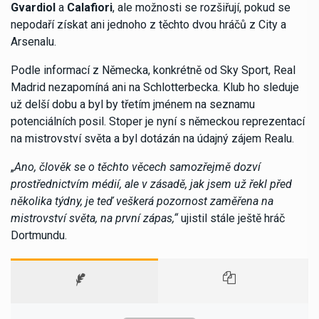
Gvardiol
a
Calafiori
, ale možnosti se rozšiřují, pokud se
nepodaří získat ani jednoho z těchto dvou hráčů z City a
Arsenalu.
Podle informací z Německa, konkrétně od Sky Sport, Real
Madrid nezapomíná ani na Schlotterbecka. Klub ho sleduje
už delší dobu a byl by třetím jménem na seznamu
potenciálních posil. Stoper je nyní s německou reprezentací
na mistrovství světa a byl dotázán na údajný zájem Realu.
„
Ano, člověk se o těchto věcech samozřejmě dozví
prostřednictvím médií, ale v zásadě, jak jsem už řekl před
několika týdny, je teď veškerá pozornost zaměřena na
mistrovství světa, na první zápas,“
ujistil stále ještě hráč
Dortmundu.