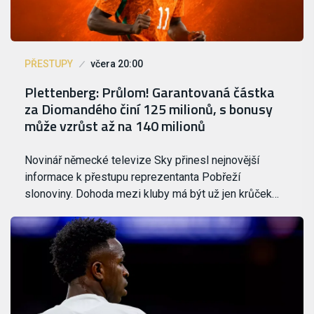
PŘESTUPY
včera 20:00
Plettenberg: Průlom! Garantovaná částka
za Diomandého činí 125 milionů, s bonusy
může vzrůst až na 140 milionů
Novinář německé televize Sky přinesl nejnovější
informace k přestupu reprezentanta Pobřeží
slonoviny. Dohoda mezi kluby má být už jen krůček…