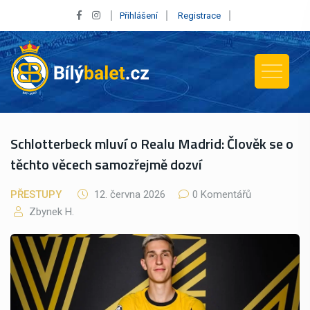
Přihlášení
Registrace
Schlotterbeck mluví o Realu Madrid: Člověk se o
těchto věcech samozřejmě dozví
PŘESTUPY
12. června 2026
0 Komentářů
Zbynek H.