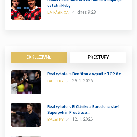
ostatní kluby
dnes 9:28
LA FÁBRICA
EXKLUZIVNĚ
PŘESTUPY
Real vyhořel s Benfikou a vypadl z TOP 8 v…
29. 1. 2026
BALETKY
Real vyhořel v El Clásiku a Barcelona slaví
Superpohár. Frustrace…
12. 1. 2026
BALETKY