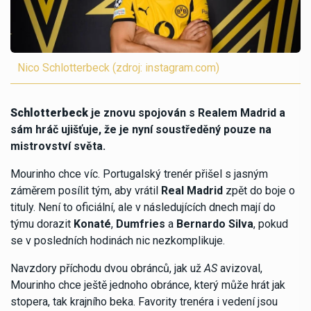
Nico Schlotterbeck (zdroj: instagram.com)
Schlotterbeck
je znovu spojován s Realem Madrid a
sám hráč ujišťuje, že je nyní soustředěný pouze na
mistrovství světa.
Mourinho chce víc. Portugalský trenér přišel s jasným
záměrem posílit tým, aby vrátil
Real Madrid
zpět do boje o
tituly. Není to oficiální, ale v následujících dnech mají do
týmu dorazit
Konaté
,
Dumfries
a
Bernardo Silva
, pokud
se v posledních hodinách nic nezkomplikuje.
Navzdory příchodu dvou obránců, jak už
AS
avizoval,
Mourinho chce ještě jednoho obránce, který může hrát jak
stopera, tak krajního beka. Favority trenéra i vedení jsou