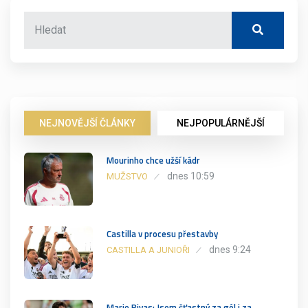
NEJNOVĚJŠÍ ČLÁNKY
NEJPOPULÁRNĚJŠÍ
Mourinho chce užší kádr
dnes 10:59
MUŽSTVO
Castilla v procesu přestavby
dnes 9:24
CASTILLA A JUNIOŘI
Mario Rivas: Jsem šťastný za gól i za