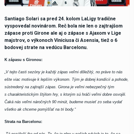
Santiago Solari sa pred 24. kolom LaLigy tradične
vyspovedal novinárom. Reč bola nie len o zajtrajšom
zápase proti Girone ale aj o zápase s Ajaxom v Lige
majstrov, o výkonoch Viniciusa či Asensia, tiež o 6
bodovej strate na vedúcu Barcelonu.
K zápasu s Gironou:
„V tejto časti sezóny je každý zápas veľmi dôležitý, no práve to nás
ešte viac motivuje k lepším výkonom. Tým je dobrej kondícií a pohode,
sústredený na zajtrajší zápas. Girona je veľmi nebezpečný tým
s charakteristickým štýlom hry, s ktorým sú hráči veľmi dobre osvojili.
Čaká nás veľmi náročných 90 minút, budeme musieť zo seba vydať
všetko ak chceme pomýšľať na tri body.“
Strata na Barcelonu:
„
Tá nezáleží iba od nás. To, čo je plne v našich rukách je to, čo sa