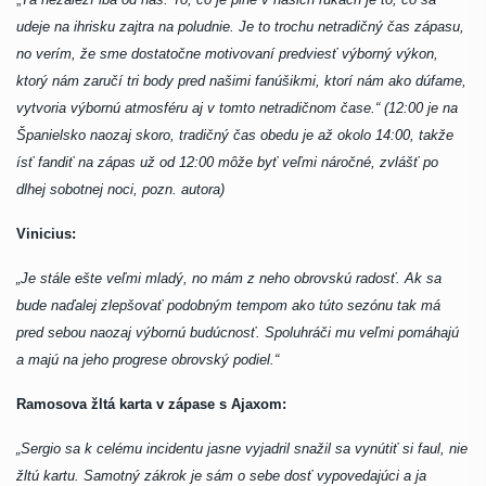
udeje na ihrisku zajtra na poludnie. Je to trochu netradičný čas zápasu,
no verím, že sme dostatočne motivovaní predviesť výborný výkon,
ktorý nám zaručí tri body pred našimi fanúšikmi, ktorí nám ako dúfame,
vytvoria výbornú atmosféru aj v tomto netradičnom čase.“
(12:00 je na
Španielsko naozaj skoro, tradičný čas obedu je až okolo 14:00, takže
ísť fandiť na zápas už od 12:00 môže byť veľmi náročné, zvlášť po
dlhej sobotnej noci, pozn. autora)
Vinicius:
„Je stále ešte veľmi mladý, no mám z neho obrovskú radosť. Ak sa
bude naďalej zlepšovať podobným tempom ako túto sezónu tak má
pred sebou naozaj výbornú budúcnosť. Spoluhráči mu veľmi pomáhajú
a majú na jeho progrese obrovský podiel.“
Ramosova žltá karta v zápase s Ajaxom:
„Sergio sa k celému incidentu jasne vyjadril snažil sa vynútiť si faul, nie
žltú kartu. Samotný zákrok je sám o sebe dosť vypovedajúci a ja