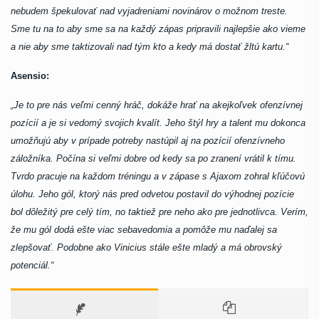
nebudem špekulovať nad vyjadreniami novinárov o možnom treste.
Sme tu na to aby sme sa na každý zápas pripravili najlepšie ako vieme
a nie aby sme taktizovali nad tým kto a kedy má dostať žltú kartu.“
Asensio:
„Je to pre nás veľmi cenný hráč, dokáže hrať na akejkoľvek ofenzívnej
pozícií a je si vedomý svojich kvalít. Jeho štýl hry a talent mu dokonca
umožňujú aby v prípade potreby nastúpil aj na pozícií ofenzívneho
záložníka. Počína si veľmi dobre od kedy sa po zranení vrátil k tímu.
Tvrdo pracuje na každom tréningu a v zápase s Ajaxom zohral kľúčovú
úlohu. Jeho gól, ktorý nás pred odvetou postavil do výhodnej pozície
bol dôležitý pre celý tím, no taktiež pre neho ako pre jednotlivca. Verím,
že mu gól dodá ešte viac sebavedomia a pomôže mu naďalej sa
zlepšovať. Podobne ako Vinicius stále ešte mladý a má obrovský
potenciál.“