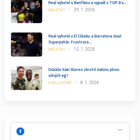
Real vyhořel s Benfikou a vypadl z TOP 8 v…
29. 1. 2026
BALETKY
Real vyhořel v El Clásiku a Barcelona slaví
Superpohár. Frustrace…
12. 1. 2026
BALETKY
Dokáže Xabi Alonso zkrotit kabinu plnou
silných eg?
8. 1. 2026
EXKLUZIVNĚ