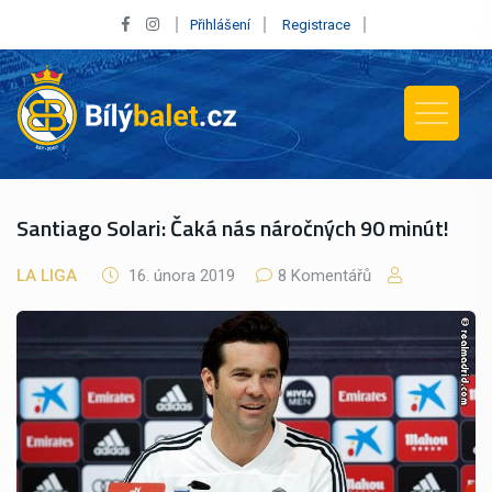
Přihlášení
Registrace
Santiago Solari: Čaká nás náročných 90 minút!
LA LIGA
16. února 2019
8 Komentářů