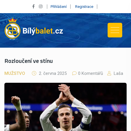
Přihlášení
Registrace
Rozloučení ve stínu
MUŽSTVO
2. června 2025
0 Komentářů
Laša