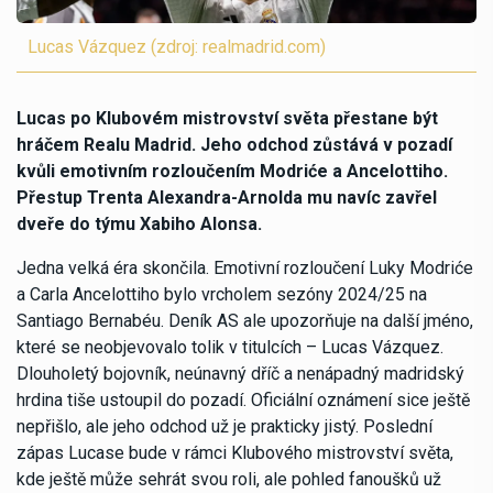
Lucas Vázquez (zdroj: realmadrid.com)
Lucas po Klubovém mistrovství světa přestane být
hráčem Realu Madrid. Jeho odchod zůstává v pozadí
kvůli emotivním rozloučením Modriće a Ancelottiho.
Přestup Trenta Alexandra-Arnolda mu navíc zavřel
dveře do týmu Xabiho Alonsa.
Jedna velká éra skončila. Emotivní rozloučení Luky Modriće
a Carla Ancelottiho bylo vrcholem sezóny 2024/25 na
Santiago Bernabéu. Deník AS ale upozorňuje na další jméno,
které se neobjevovalo tolik v titulcích – Lucas Vázquez.
Dlouholetý bojovník, neúnavný dříč a nenápadný madridský
hrdina tiše ustoupil do pozadí. Oficiální oznámení sice ještě
nepřišlo, ale jeho odchod už je prakticky jistý. Poslední
zápas Lucase bude v rámci Klubového mistrovství světa,
kde ještě může sehrát svou roli, ale pohled fanoušků už