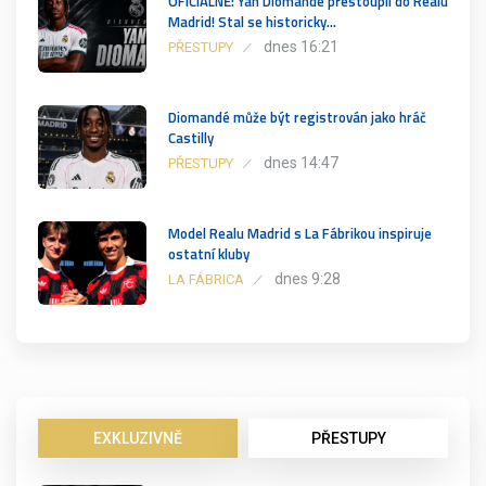
OFICIÁLNĚ: Yan Diomande přestoupil do Realu
Madrid! Stal se historicky…
dnes 16:21
PŘESTUPY
Diomandé může být registrován jako hráč
Castilly
dnes 14:47
PŘESTUPY
Model Realu Madrid s La Fábrikou inspiruje
ostatní kluby
dnes 9:28
LA FÁBRICA
EXKLUZIVNĚ
PŘESTUPY