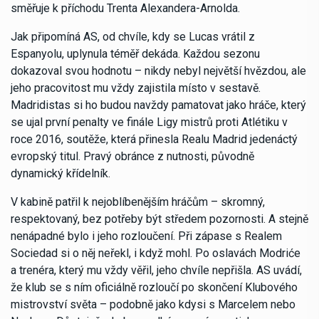
směřuje k příchodu Trenta Alexandera-Arnolda.
Jak připomíná AS, od chvíle, kdy se Lucas vrátil z
Espanyolu, uplynula téměř dekáda. Každou sezonu
dokazoval svou hodnotu – nikdy nebyl největší hvězdou, ale
jeho pracovitost mu vždy zajistila místo v sestavě.
Madridistas si ho budou navždy pamatovat jako hráče, který
se ujal první penalty ve finále Ligy mistrů proti Atlétiku v
roce 2016, soutěže, která přinesla Realu Madrid jedenáctý
evropský titul. Pravý obránce z nutnosti, původně
dynamický křídelník.
V kabině patřil k nejoblíbenějším hráčům – skromný,
respektovaný, bez potřeby být středem pozornosti. A stejně
nenápadné bylo i jeho rozloučení. Při zápase s Realem
Sociedad si o něj neřekl, i když mohl. Po oslavách Modriće
a trenéra, který mu vždy věřil, jeho chvíle nepřišla. AS uvádí,
že klub se s ním oficiálně rozloučí po skončení Klubového
mistrovství světa – podobně jako kdysi s Marcelem nebo