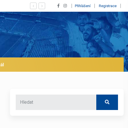
 se klub na trh už v lednu? | BALETKY #33
Přihlášení
Registrace
ál