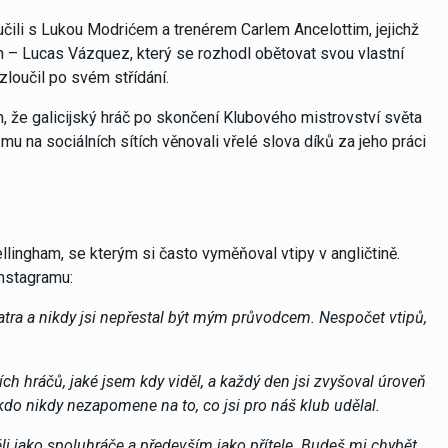
čili s Lukou Modrićem a trenérem Carlem Ancelottim, jejichž
en – Lucas Vázquez, který se rozhodl obětovat svou vlastní
zloučil po svém střídání.
m, že galicijský hráč po skončení Klubového mistrovství světa
mu na sociálních sítích věnovali vřelé slova díků za jeho práci
llingham, se kterým si často vyměňoval vtipy v angličtině.
Instagramu:
ratra a nikdy jsi nepřestal být mým průvodcem. Nespočet vtipů,
ích hráčů, jaké jsem kdy viděl, a každý den jsi zvyšoval úroveň
ikdo nikdy nezapomene na to, co jsi pro náš klub udělal.
ěli jako spoluhráče a především jako přítele. Budeš mi chybět