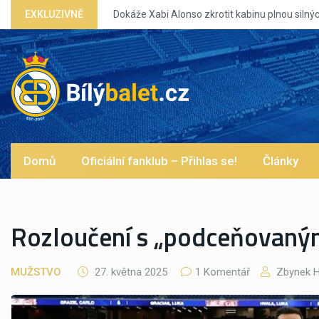
EXKLUZIVNĚ
Domů
Oficiální fanklub – Přihlas se!
Články
Rozloučení s „podceňovaný
MUŽSTVO
27. května 2025
1 Komentář
Zbynek H