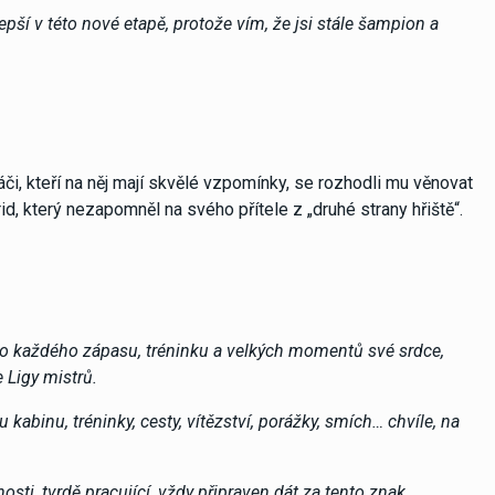
lepší v této nové etapě, protože vím, že jsi stále šampion a
ráči, kteří na něj mají skvělé vzpomínky, se rozhodli mu věnovat
d, který nezapomněl na svého přítele z „druhé strany hřiště“.
si do každého zápasu, tréninku a velkých momentů své srdce,
 Ligy mistrů.
 kabinu, tréninky, cesty, vítězství, porážky, smích… chvíle, na
hosti, tvrdě pracující, vždy připraven dát za tento znak