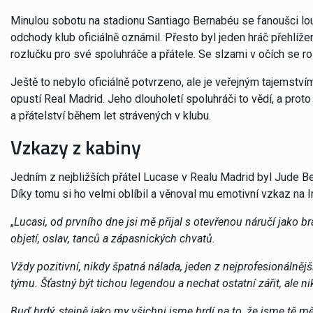
Minulou sobotu na stadionu Santiago Bernabéu se fanoušci lou
odchody klub oficiálně oznámil. Přesto byl jeden hráč přehlíž
rozlučku pro své spoluhráče a přátele. Se slzami v očích se ro
Ještě to nebylo oficiálně potvrzeno, ale je veřejným tajemství
opustí Real Madrid. Jeho dlouholetí spoluhráči to vědí, a proto 
a přátelství během let strávených v klubu.
Vzkazy z kabiny
Jedním z nejbližších přátel Lucase v Realu Madrid byl Jude Be
Díky tomu si ho velmi oblíbil a věnoval mu emotivní vzkaz na 
„
Lucasi, od prvního dne jsi mě přijal s otevřenou náručí jako b
objetí, oslav, tanců a zápasnických chvatů.
Vždy pozitivní, nikdy špatná nálada, jeden z nejprofesionálnějš
týmu. Šťastný být tichou legendou a nechat ostatní zářit, ale n
Buď hrdý, stejně jako my všichni jsme hrdí na to, že jsme tě m