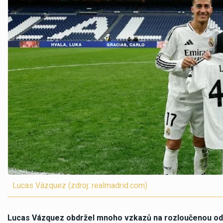
Lucas Vázquez (zdroj: realmadrid.com)
Lucas Vázquez obdržel mnoho vzkazů na rozloučenou od s