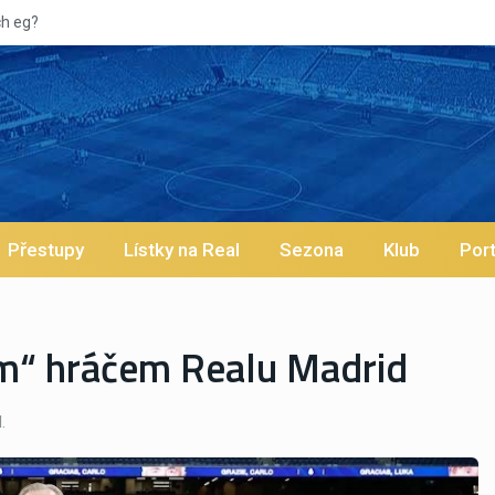
Vypískaný Vinícius! Blíží se jeho odchod z Realu a pustí
Přestupy
Lístky na Real
Sezona
Klub
Port
m“ hráčem Realu Madrid
.