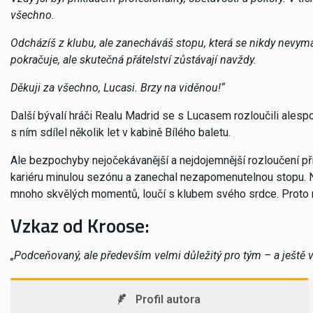
všechno.
Odcházíš z klubu, ale zanecháváš stopu, která se nikdy nevymaže.
pokračuje, ale skutečná přátelství zůstávají navždy.
Děkuji za všechno, Lucasi. Brzy na viděnou!“
Další bývalí hráči Realu Madrid se s Lucasem rozloučili alespo
s ním sdílel několik let v kabině Bílého baletu.
Ale bezpochyby nejočekávanější a nejdojemnější rozloučení př
kariéru minulou sezónu a zanechal nezapomenutelnou stopu. Nyn
mnoho skvělých momentů, loučí s klubem svého srdce. Proto m
Vzkaz od Kroose:
„Podceňovaný, ale především velmi důležitý pro tým – a ještě ví
Profil autora