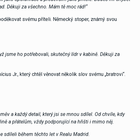
klad. Děkuji za všechno. Mám tě moc rád!“
 poděkovat svému příteli. Německý stoper, známý svou
 jsme ho potřebovali, skutečný lídr v kabině. Děkuji za
ius Jr., který chtěl věnovat několik slov svému „bratrovi“.
ěv a každý detail, který jsi se mnou sdílel. Od chvíle, kdy
ině a přátelům, vždy podporující na hřišti i mimo něj.
 sdíleli během těchto let v Realu Madrid.