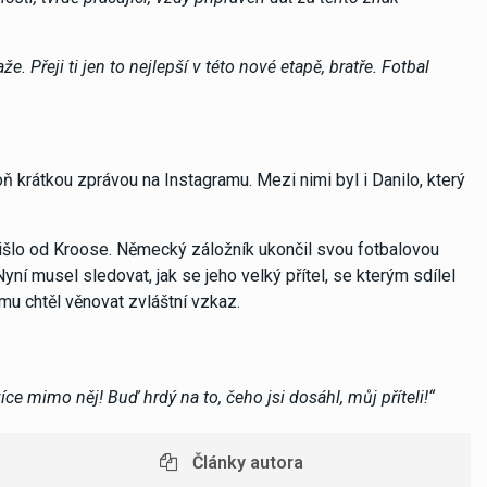
 Přeji ti jen to nejlepší v této nové etapě, bratře. Fotbal
ň krátkou zprávou na Instagramu. Mezi nimi byl i Danilo, který
išlo od Kroose. Německý záložník ukončil svou fotbalovou
í musel sledovat, jak se jeho velký přítel, se kterým sdílel
u chtěl věnovat zvláštní vzkaz.
ce mimo něj! Buď hrdý na to, čeho jsi dosáhl, můj příteli!“
Články autora