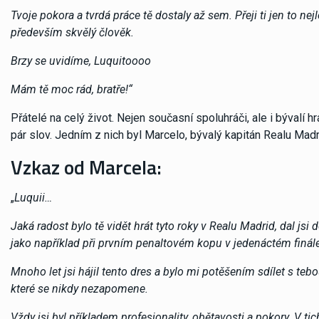
Tvoje pokora a tvrdá práce tě dostaly až sem. Přeji ti jen to nej
především skvělý člověk.
Brzy se uvidíme, Luquitoooo
Mám tě moc rád, bratře!“
Přátelé na celý život. Nejen současní spoluhráči, ale i bývalí h
pár slov. Jedním z nich byl Marcelo, bývalý kapitán Realu Madri
Vzkaz od Marcela:
„
Luquii…
Jaká radost bylo tě vidět hrát tyto roky v Realu Madrid, dal j
jako například při prvním penaltovém kopu v jedenáctém finále
Mnoho let jsi hájil tento dres a bylo mi potěšením sdílet s tebou
které se nikdy nezapomene.
Vždy jsi byl příkladem profesionality, obětavosti a pokory. V tic