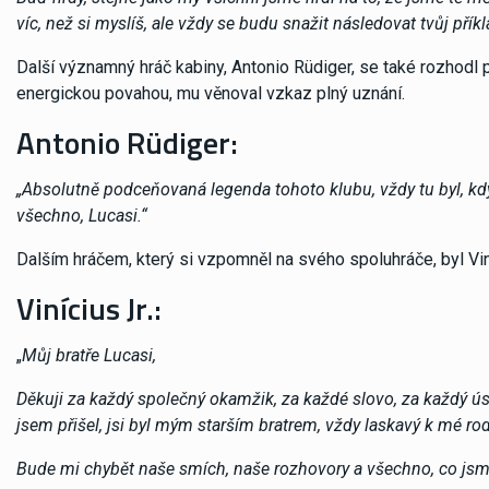
víc, než si myslíš, ale vždy se budu snažit následovat tvůj pří
Další významný hráč kabiny, Antonio Rüdiger, se také rozhodl
energickou povahou, mu věnoval vzkaz plný uznání.
Antonio Rüdiger:
„Absolutně podceňovaná legenda tohoto klubu, vždy tu byl, když
všechno, Lucasi.“
Dalším hráčem, který si vzpomněl na svého spoluhráče, byl Viníc
Vinícius Jr.:
„
Můj bratře Lucasi,
Děkuji za každý společný okamžik, za každé slovo, za každý úsm
jsem přišel, jsi byl mým starším bratrem, vždy laskavý k mé rod
Bude mi chybět naše smích, naše rozhovory a všechno, co jsme