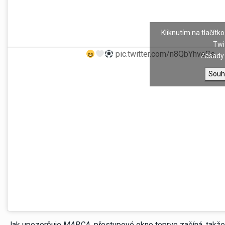
Kliknutím na tlačítko
Twi
FELIZ
pic.twitter.com/n8QbYhveSs
— 
Zásady 
Souh
Jak upozorňuje
MARCA
, přestupové okno teprve začíná, takž