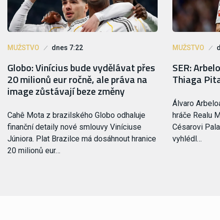
MUŽSTVO
dnes 7:22
MUŽSTVO
Globo: Vinícius bude vydělávat přes
SER: Arbel
20 milionů eur ročně, ale práva na
Thiaga Pit
image zůstávají beze změny
Álvaro Arbelo
Cahê Mota z brazilského Globo odhaluje
hráče Realu M
finanční detaily nové smlouvy Viníciuse
Césarovi Pala
Júniora. Plat Brazilce má dosáhnout hranice
vyhlédl…
20 milionů eur…