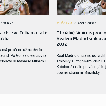
dnes 6:28
MUŽSTVO
včera 20:09
oa chce ve Fulhamu také
Oficiálně: Vinícius prodlo
archa
Realem Madrid smlouvu
2032
a má políčeno už na třetího
adrid. Po Gonzalu Garcíovi a
Real Madrid oficiálně potvrdil
ciosovi si manažer Fulhamu
smlouvy s útočníkem Viníciu
K dohodě došlo po včerejším 
oběma stranami. Brazilský…