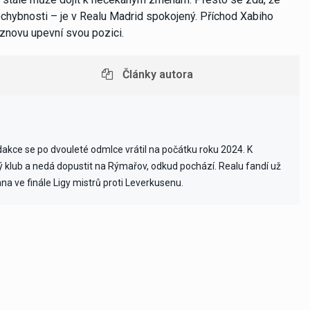
ochybnosti – je v Realu Madrid spokojený. Příchod Xabiho
i znovu upevní svou pozici.
Články autora
edakce se po dvouleté odmlce vrátil na počátku roku 2024. K
vý klub a nedá dopustit na Rýmařov, odkud pochází. Realu fandí už
ana ve finále Ligy mistrů proti Leverkusenu.