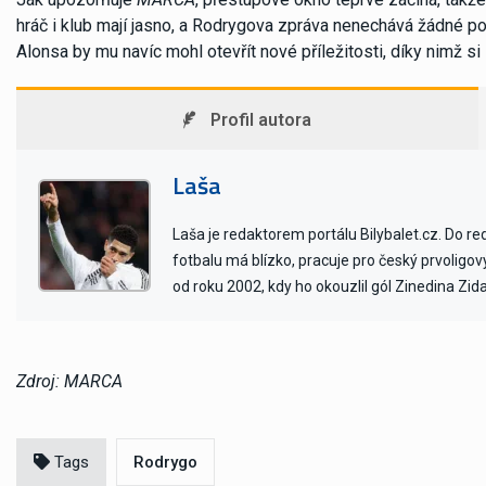
hráč i klub mají jasno, a Rodrygova zpráva nenechává žádné p
Alonsa by mu navíc mohl otevřít nové příležitosti, díky nimž s
Profil autora
Laša
Laša je redaktorem portálu Bilybalet.cz. Do r
fotbalu má blízko, pracuje pro český prvoligo
od roku 2002, kdy ho okouzlil gól Zinedina Zid
Zdroj: MARCA
Tags
Rodrygo