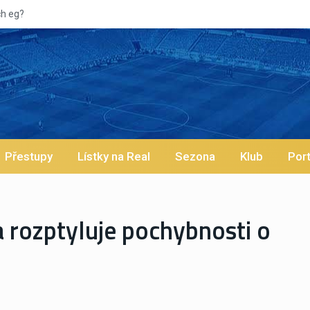
Vypískaný Viníciu
Přestupy
Lístky na Real
Sezona
Klub
Port
a rozptyluje pochybnosti o