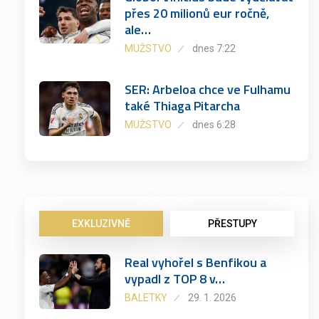
přes 20 milionů eur ročně,
ale…
MUŽSTVO
dnes 7:22
SER: Arbeloa chce ve Fulhamu
také Thiaga Pitarcha
MUŽSTVO
dnes 6:28
EXKLUZIVNĚ
PŘESTUPY
Real vyhořel s Benfikou a
vypadl z TOP 8 v…
BALETKY
29. 1. 2026