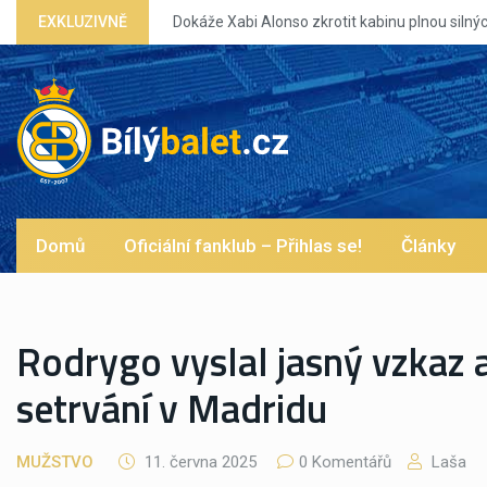
so zkrotit kabinu plnou silných eg?
EXKLUZIVNĚ
Domů
Oficiální fanklub – Přihlas se!
Články
Rodrygo vyslal jasný vzkaz 
setrvání v Madridu
MUŽSTVO
11. června 2025
0 Komentářů
Laša