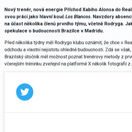
Nový trenér, nová energie Příchod Xabiho Alonsa do Realu M
svou práci jako hlavní kouč
Los Blancos
. Navzdory absenci
na účast několika členů prvního týmu, včetně Rodryga. J
spekulace o budoucnosti Brazilce v Madridu.
Před několika týdny měl Rodrygo klubu oznámit, že chce v Rea
odchodu a vlastní nejistotu ohledně budoucnosti. Zdá se však,
Brazilský útočník měl možnost poznat trenérovy metody z první
včerejším tréninku zveřejnil na platformě X několik fotografi