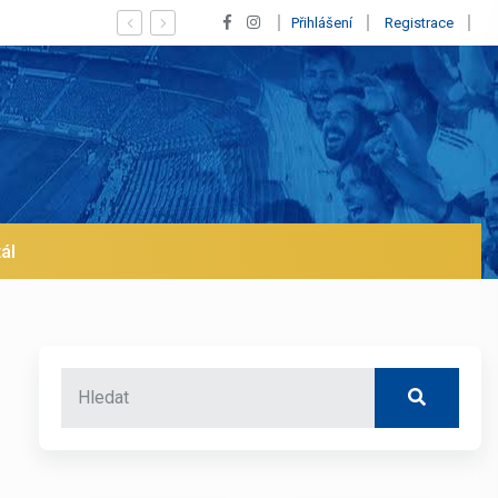
s! Blíží se jeho odchod z Realu a pustí se klub na trh už v lednu? | BAL
Přihlášení
Registrace
ál