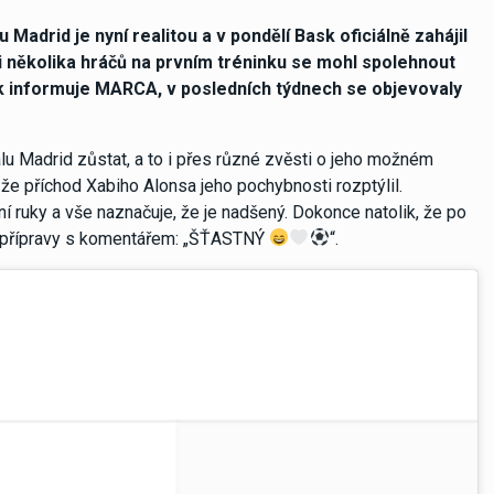
adrid je nyní realitou a v pondělí Bask oficiálně zahájil
 několika hráčů na prvním tréninku se mohl spolehnout
ak informuje MARCA, v posledních týdnech se objevovaly
lu Madrid zůstat, a to i přes různé zvěsti o jeho možném
 že příchod Xabiho Alonsa jeho pochybnosti rozptýlil.
 ruky a vše naznačuje, že je nadšený. Dokonce natolik, že po
í z přípravy s komentářem: „ŠŤASTNÝ
“.