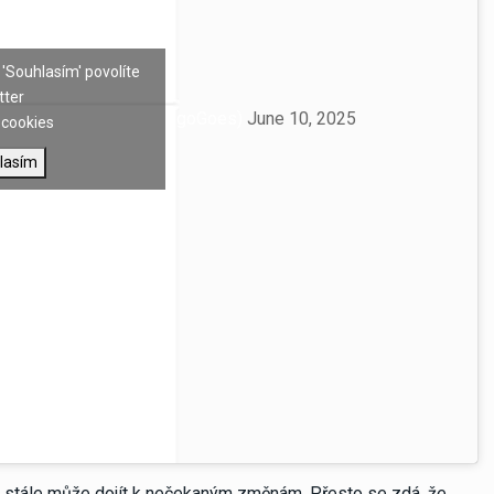
 'Souhlasím' povolíte
tter
Rodrygo Goes (@RodrygoGoes)
June 10, 2025
cookies
lasím
e stále může dojít k nečekaným změnám. Přesto se zdá, že