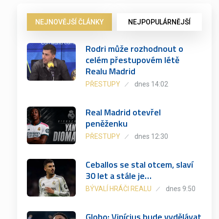
NEJNOVĚJŠÍ ČLÁNKY
NEJPOPULÁRNĚJŠÍ
Rodri může rozhodnout o
celém přestupovém létě
Realu Madrid
PŘESTUPY
dnes 14:02
Real Madrid otevřel
peněženku
PŘESTUPY
dnes 12:30
Ceballos se stal otcem, slaví
30 let a stále je…
BÝVALÍ HRÁČI REALU
dnes 9:50
Globo: Vinícius bude vydělávat