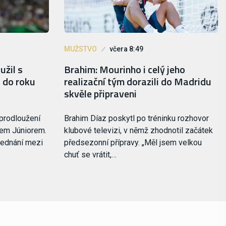
MUŽSTVO
včera 8:49
užil s
Brahim: Mourinho i celý jeho
 do roku
realizační tým dorazili do Madridu
skvěle připraveni
 prodloužení
Brahim Díaz poskytl po tréninku rozhovor
sem Júniorem.
klubové televizi, v němž zhodnotil začátek
jednání mezi
předsezonní přípravy. „Měl jsem velkou
chuť se vrátit,…