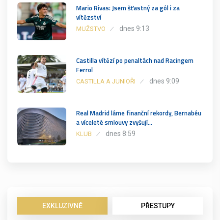
Mario Rivas: Jsem šťastný za gól i za
vítězství
dnes 9:13
MUŽSTVO
Castilla vítězí po penaltách nad Racingem
Ferrol
dnes 9:09
CASTILLA A JUNIOŘI
Real Madrid láme finanční rekordy, Bernabéu
a víceleté smlouvy zvyšují…
dnes 8:59
KLUB
EXKLUZIVNĚ
PŘESTUPY