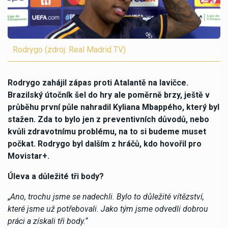
Rodrygo (zdroj: Real Madrid TV)
Rodrygo zahájil zápas proti Atalantě na lavičce.
Brazilský útočník šel do hry ale poměrně brzy, ještě v
průběhu první půle nahradil Kyliana Mbappého, který byl
stažen. Zda to bylo jen z preventivních důvodů, nebo
kvůli zdravotnímu problému, na to si budeme muset
počkat. Rodrygo byl dalším z hráčů, kdo hovořil pro
Movistar+.
Úleva a důležité tři body?
„
Ano, trochu jsme se nadechli. Bylo to důležité vítězství,
které jsme už potřebovali. Jako tým jsme odvedli dobrou
práci a získali tři body.
“