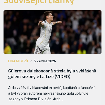
LIGA MISTRŮ
5. června 2026
Gülerova dalekonosná střela byla vyhlášená
gólem sezony v La Lize (VIDEO)
Arda zvítězil v hlasování expertů, kapitánů a fanoušků
a byl vybrán autorem nejkrásnějšího gólu uplynulé
sezony v Primera División. Arda…