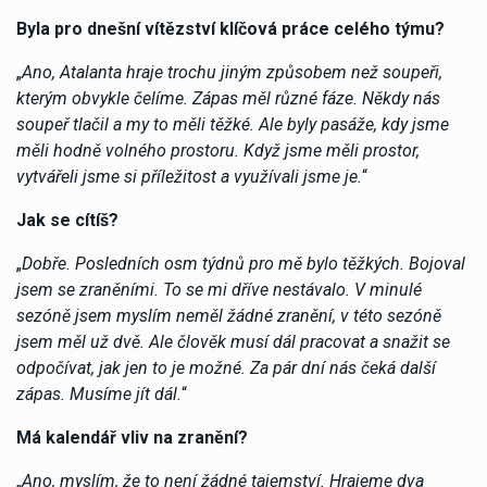
Byla pro dnešní vítězství klíčová práce celého týmu?
„
Ano, Atalanta hraje trochu jiným způsobem než soupeři,
kterým obvykle čelíme. Zápas měl různé fáze. Někdy nás
soupeř tlačil a my to měli těžké. Ale byly pasáže, kdy jsme
měli hodně volného prostoru. Když jsme měli prostor,
vytvářeli jsme si příležitost a využívali jsme je.
“
Jak se cítíš?
„
Dobře. Posledních osm týdnů pro mě bylo těžkých. Bojoval
jsem se zraněními. To se mi dříve nestávalo. V minulé
sezóně jsem myslím neměl žádné zranění, v této sezóně
jsem měl už dvě. Ale člověk musí dál pracovat a snažit se
odpočívat, jak jen to je možné. Za pár dní nás čeká další
zápas. Musíme jít dál.
“
Má kalendář vliv na zranění?
„
Ano, myslím, že to není žádné tajemství. Hrajeme dva