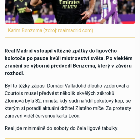
Karim Benzema (zdroj: realmadrid.com)
Real Madrid vstoupil vítězně zpátky do ligového
kolotoče po pauze kvůli mistrovství světa. Po vleklém
zranění se výborně předvedl Benzema, který v závěru
rozhodl.
Byl to těžký zápas. Domácí Valladolid dlouho vzdoroval a
Courtois musel předvést několik skvělých zákroků.
Zlomová byla 82. minuta, kdy sudí nařídil pokutový kop, se
kterým si poradil aktuální držitel Zlatého míče. Za protesty
zároveň viděl červenou kartu León.
Real jde minimálně do soboty do čela ligové tabulky.