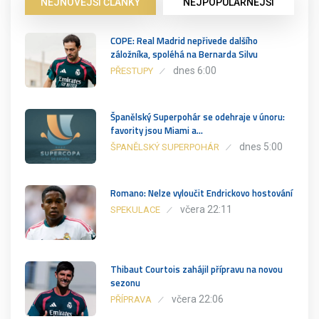
NEJNOVĚJŠÍ ČLÁNKY
NEJPOPULÁRNĚJŠÍ
COPE: Real Madrid nepřivede dalšího
záložníka, spoléhá na Bernarda Silvu
dnes 6:00
PŘESTUPY
Španělský Superpohár se odehraje v únoru:
favority jsou Miami a…
dnes 5:00
ŠPANĚLSKÝ SUPERPOHÁR
Romano: Nelze vyloučit Endrickovo hostování
včera 22:11
SPEKULACE
Thibaut Courtois zahájil přípravu na novou
sezonu
včera 22:06
PŘÍPRAVA