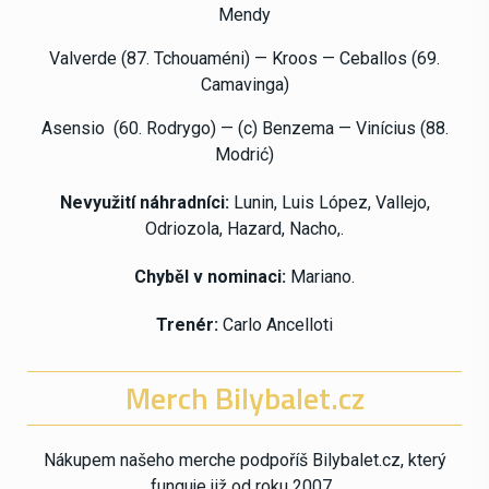
Mendy
Valverde (87. Tchouaméni) — Kroos — Ceballos
(69.
Camavinga)
Asensio (60. Rodrygo) — (c) Benzema — Vinícius (88.
Modrić)
Nevyužití náhradníci:
Lunin, Luis López, Vallejo,
Odriozola, Hazard, Nacho,.
Chyběl v nominaci:
Mariano.
Trenér:
Carlo Ancelloti
Merch Bilybalet.cz
Nákupem našeho merche podpoříš Bilybalet.cz, který
funguje již od roku 2007.