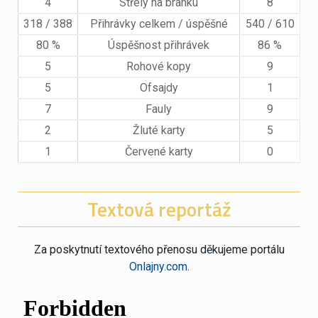
4
Střely na branku
8
318 / 388
Přihrávky celkem / úspěšné
540 / 610
80 %
Úspěšnost přihrávek
86 %
5
Rohové kopy
9
5
Ofsajdy
1
7
Fauly
9
2
Žluté karty
5
1
Červené karty
0
Textová reportáž
Za poskytnutí textového přenosu děkujeme portálu
Onlajny.com.