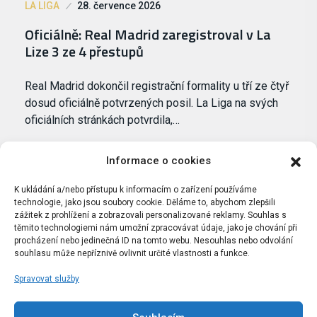
LA LIGA
28. července 2026
Oficiálně: Real Madrid zaregistroval v La
Lize 3 ze 4 přestupů
Real Madrid dokončil registrační formality u tří ze čtyř
dosud oficiálně potvrzených posil. La Liga na svých
oficiálních stránkách potvrdila,…
Informace o cookies
K ukládání a/nebo přístupu k informacím o zařízení používáme
technologie, jako jsou soubory cookie. Děláme to, abychom zlepšili
zážitek z prohlížení a zobrazovali personalizované reklamy. Souhlas s
těmito technologiemi nám umožní zpracovávat údaje, jako je chování při
procházení nebo jedinečná ID na tomto webu. Nesouhlas nebo odvolání
souhlasu může nepříznivě ovlivnit určité vlastnosti a funkce.
Spravovat služby
Portál Bílýbalet.cz byl založen pod názvem Real-
Madrid.cz v roce 2007