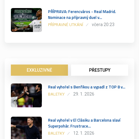
PŘÍPRAVA: Ferencváros - Real Madrid.
Nominace na přípravný duel v…
včera 20:23
PŘÍPRAVNÉ UTKÁNÍ
EXKLUZIVNĚ
PŘESTUPY
Real vyhořel s Benfikou a vypadl z TOP 8 v…
29. 1. 2026
BALETKY
Real vyhořel v El Clásiku a Barcelona slaví
Superpohár. Frustrace…
12. 1. 2026
BALETKY