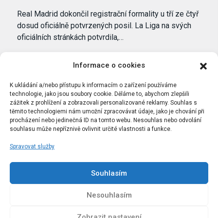
Real Madrid dokončil registrační formality u tří ze čtyř
dosud oficiálně potvrzených posil. La Liga na svých
oficiálních stránkách potvrdila,…
Informace o cookies
K ukládání a/nebo přístupu k informacím o zařízení používáme
technologie, jako jsou soubory cookie. Děláme to, abychom zlepšili
zážitek z prohlížení a zobrazovali personalizované reklamy. Souhlas s
těmito technologiemi nám umožní zpracovávat údaje, jako je chování při
procházení nebo jedinečná ID na tomto webu. Nesouhlas nebo odvolání
souhlasu může nepříznivě ovlivnit určité vlastnosti a funkce.
Spravovat služby
Portál Bílýbalet.cz byl založen pod názvem Real-
Madrid.cz v roce 2007
Souhlasím
Kopírování obsahu je přísně zakázáno.
Nesouhlasím
Zobrazit nastavení