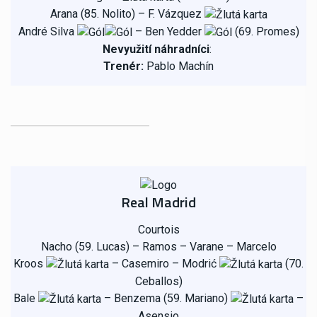
Arana (85. Nolito) – F. Vázquez
André Silva
– Ben Yedder
(69. Promes)
Nevyužití náhradníci
:
Trenér:
Pablo Machín
Real Madrid
Courtois
Nacho (59. Lucas) – Ramos – Varane – Marcelo
Kroos
– Casemiro – Modrić
(70.
Ceballos)
Bale
– Benzema (59. Mariano)
–
Asensio