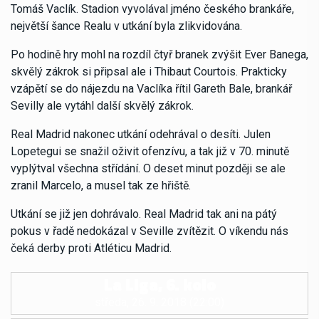
Tomáš Vaclík. Stadion vyvolával jméno českého brankáře,
největší šance Realu v utkání byla zlikvidována.
Po hodině hry mohl na rozdíl čtyř branek zvýšit Ever Banega,
skvělý zákrok si připsal ale i Thibaut Courtois. Prakticky
vzápětí se do nájezdu na Vaclíka řítil Gareth Bale, brankář
Sevilly ale vytáhl další skvělý zákrok.
Real Madrid nakonec utkání odehrával o desíti. Julen
Lopetegui se snažil oživit ofenzívu, a tak již v 70. minutě
vyplýtval všechna střídání. O deset minut později se ale
zranil Marcelo, a musel tak ze hřiště.
Utkání se již jen dohrávalo. Real Madrid tak ani na pátý
pokus v řadě nedokázal v Seville zvítězit. O víkendu nás
čeká derby proti Atléticu Madrid.
La Liga, 6. kolo
středa, 26. 9. 2018 (22:00)