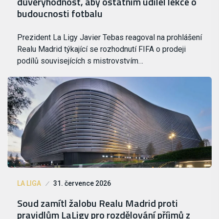
důvěryhodnost, aby ostatním udílel lekce o
budoucnosti fotbalu
Prezident La Ligy Javier Tebas reagoval na prohlášení
Realu Madrid týkající se rozhodnutí FIFA o prodeji
podílů souvisejících s mistrovstvím…
LA LIGA
31. července 2026
Soud zamítl žalobu Realu Madrid proti
pravidlům LaLigy pro rozdělování příjmů z