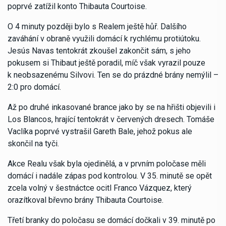
poprvé zatížil konto Thibauta Courtoise.
O 4 minuty později bylo s Realem ještě hůř. Dalšího
zaváhání v obraně využili domácí k rychlému protiútoku.
Jesús Navas tentokrát zkoušel zakončit sám, s jeho
pokusem si Thibaut ještě poradil, míč však vyrazil pouze
k neobsazenému Silvovi. Ten se do prázdné brány nemýlil –
2:0 pro domácí.
Až po druhé inkasované brance jako by se na hřišti objevili i
Los Blancos, hrající tentokrát v červených dresech. Tomáše
Vaclíka poprvé vystrašil Gareth Bale, jehož pokus ale
skončil na tyči.
Akce Realu však byla ojedinělá, a v prvním poločase měli
domácí i nadále zápas pod kontrolou. V 35. minutě se opět
zcela volný v šestnáctce ocitl Franco Vázquez, který
orazítkoval břevno brány Thibauta Courtoise.
Třetí branky do poločasu se domácí dočkali v 39. minutě po