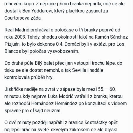
rohovém kopu. Z něj sice přímo branka nepadla, míč se ale
dostal k Ben Yedderovi, který placírkou zasunul za
Courtoisova záda.
Real Madrid prohrával o poločase o tři branky poprvé od
roku 2003. Tehdy, shodou okolností také na Ramón Sánchez
Pizjuán, to bylo dokonce 0:4. Domácí byli v extázi, pro Los
Blancos byl poločas vysvobozením.
Do druhé půle Bílý balet přeci jen vstoupil trochu lépe, do
tlaku se ale dostat nemohl, a tak Sevilla i nadále
kontrolovala průběh hry.
Jiskřička naděje na zvrat v zápase byla mezi 55. – 60.
minutou, kdy nejprve Luka Modrić vstřelil z branku, kterou
ale rozhodčí Hernández Hernández po konzultaci s videem
správně pro ofsajd neuznal.
O dvě minuty později napřáhl z hranice šestnáctky opět
nejlepší hráč na světě, skvělým zákrokem se ale blýskl