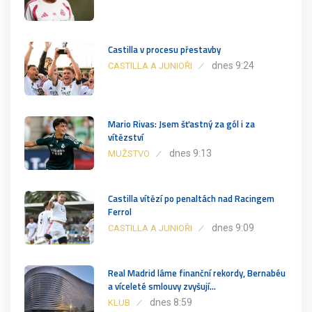
Castilla v procesu přestavby
dnes 9:24
CASTILLA A JUNIOŘI
Mario Rivas: Jsem šťastný za gól i za
vítězství
dnes 9:13
MUŽSTVO
Castilla vítězí po penaltách nad Racingem
Ferrol
dnes 9:09
CASTILLA A JUNIOŘI
Real Madrid láme finanční rekordy, Bernabéu
a víceleté smlouvy zvyšují…
dnes 8:59
KLUB