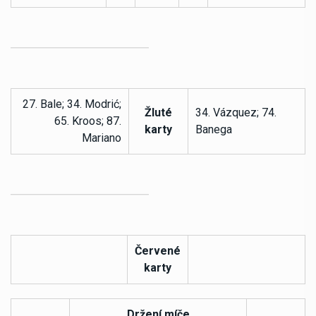
27. Bale; 34. Modrić;
Žluté
34. Vázquez; 74.
65. Kroos; 87.
karty
Banega
Mariano
Červené
karty
Držení míče