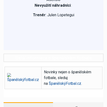
Nevyužití náhradníci
:
Trenér
: Julen Lopetegui
Další informace o španělském fotbale
Novinky nejen o španělském
fotbale, sleduj
na
ŠpanělskýFotbal.cz
.