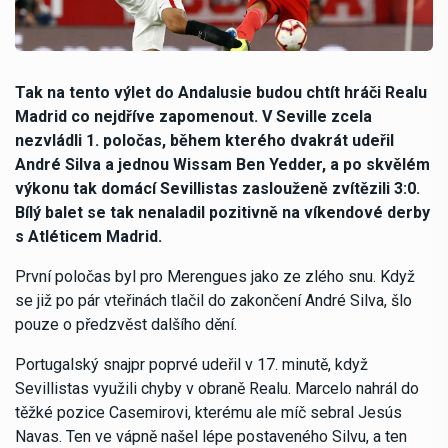
Tak na tento výlet do Andalusie budou chtít hráči Realu
Madrid co nejdříve zapomenout. V Seville zcela
nezvládli 1. poločas, během kterého dvakrát udeřil
André Silva a jednou Wissam Ben Yedder, a po skvělém
výkonu tak domácí Sevillistas zaslouženě zvítězili 3:0.
Bílý balet se tak nenaladil pozitivně na víkendové derby
s Atléticem Madrid.
První poločas byl pro Merengues jako ze zlého snu. Když
se již po pár vteřinách tlačil do zakončení André Silva, šlo
pouze o předzvěst dalšího dění.
Portugalský snajpr poprvé udeřil v 17. minutě, když
Sevillistas využili chyby v obraně Realu. Marcelo nahrál do
těžké pozice Casemirovi, kterému ale míč sebral Jesús
Navas. Ten ve vápně našel lépe postaveného Silvu, a ten