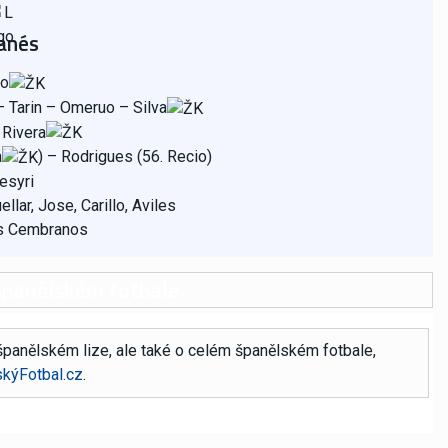
anés
no
– Tarin – Omeruo – Silva
Rivera
a
) – Rodrigues (56. Recio)
esyri
ellar, Jose, Carillo, Aviles
s Cembranos
španělském fotbale
španělském lize, ale také o celém španělském fotbale,
kýFotbal.cz
.