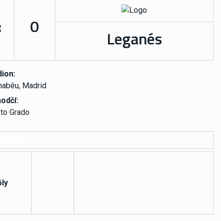
:
0
Leganés
ion:
nabéu, Madrid
odčí:
to Grado
stiky
ly