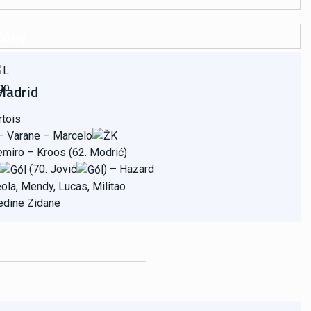
tavy
Madrid
tois
 Varane – Marcelo
emiro – Kroos (62. Modrić)
(70. Jović
)
– Hazard
ola, Mendy, Lucas, Militao
edine Zidane