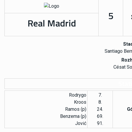
5
Real Madrid
Stad
Santiago Ber
Rozh
Césat So
Stati
Rodrygo
7.
Kroos
8.
Ramos (p)
24.
Gó
Benzema (p)
69.
Jović
91.