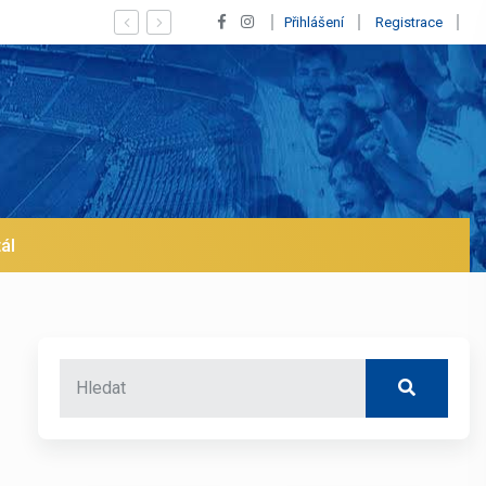
hod z Realu a pustí se klub na trh už v lednu? | BALETKY #33
Přihlášení
Registrace
ál