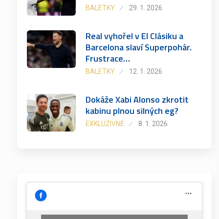
BALETKY
29. 1. 2026
Real vyhořel v El Clásiku a
Barcelona slaví Superpohár.
Frustrace…
BALETKY
12. 1. 2026
Dokáže Xabi Alonso zkrotit
kabinu plnou silných eg?
EXKLUZIVNĚ
8. 1. 2026