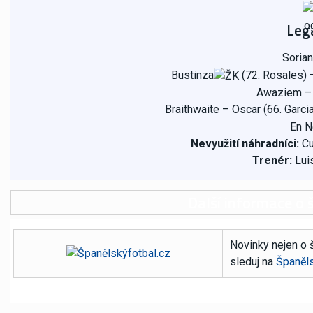
Leg
Soria
Bustinza
(72. Rosales) 
Awaziem – 
Braithwaite – Oscar (66. Garci
En N
Nevyužití náhradníci:
Cu
Trenér:
Lui
Další informace o 
Novinky nejen o 
sleduj na
Španěls