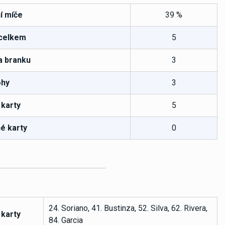
í míče
39 %
 celkem
5
a branku
3
hy
3
 karty
5
é karty
0
24. Soriano, 41. Bustinza, 52. Silva, 62. Rivera,
 karty
84. Garcia