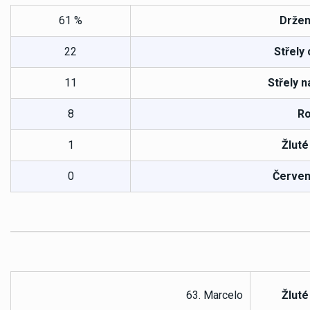
61 %
Držen
22
Střely
11
Střely n
8
Ro
1
Žluté
0
Červen
63. Marcelo
Žluté