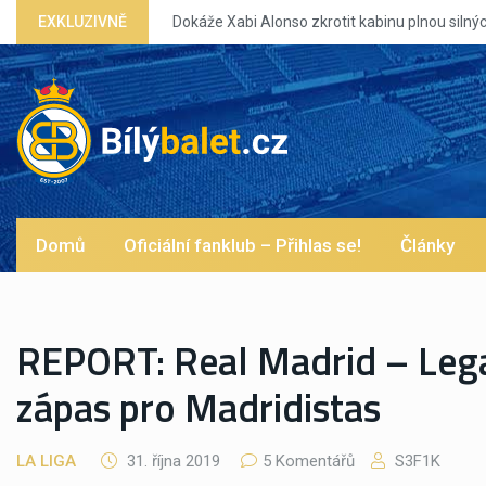
nou silných eg?
EXKLUZIVNĚ
Domů
Oficiální fanklub – Přihlas se!
Články
REPORT: Real Madrid – Lega
zápas pro Madridistas
LA LIGA
31. října 2019
5 Komentářů
S3F1K