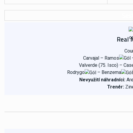
Ses
Real 
Cour
Carvajal – Ramos
–
Valverde (75. Isco) – Cas
Rodrygo
– Benzema
Nevyužití náhradníci:
Are
Trenér:
Zin