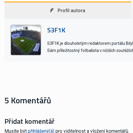
Profil autora
S3F1K
S3F1K je dlouholetým redaktorem portálu BilyB
Sám příležitostný fotbalista v nižších soutěžíc
5 Komentářů
Přidat komentář
Musíte být
přihlášený(á)
pro viditelnost a vložení komentářů.