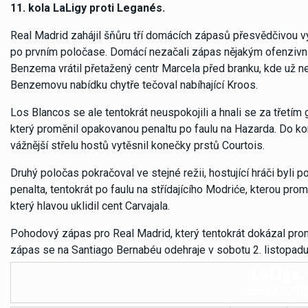
11. kola LaLigy proti Leganés.
Real Madrid zahájil šňůru tří domácích zápasů přesvědčivou 
po prvním poločase. Domácí nezačali zápas nějakým ofenzivní
Benzema vrátil přetažený centr Marcela před branku, kde už 
Benzemovu nabídku chytře tečoval nabíhající Kroos.
Los Blancos se ale tentokrát neuspokojili a hnali se za třetí
který proměnil opakovanou penaltu po faulu na Hazarda. Do ko
vážnější střelu hostů vytěsnil konečky prstů Courtois.
Druhý poločas pokračoval ve stejné režii, hostující hráči byli 
penalta, tentokrát po faulu na střídajícího Modriće, kterou pro
který hlavou uklidil cent Carvajala.
Pohodový zápas pro Real Madrid, který tentokrát dokázal promě
zápas se na Santiago Bernabéu odehraje v sobotu 2. listopadu,
LaLiga, 
středa 30.10