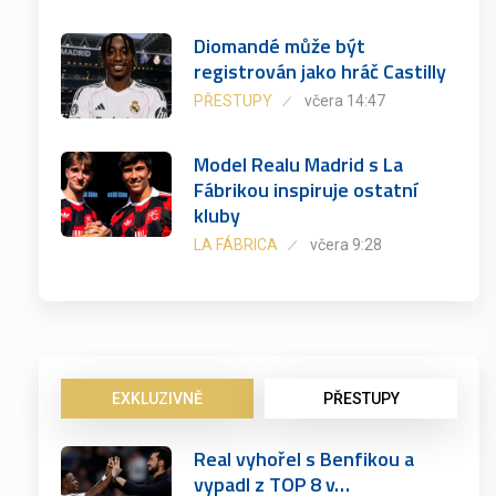
Diomandé může být
registrován jako hráč Castilly
PŘESTUPY
včera 14:47
Model Realu Madrid s La
Fábrikou inspiruje ostatní
kluby
LA FÁBRICA
včera 9:28
EXKLUZIVNĚ
PŘESTUPY
Real vyhořel s Benfikou a
vypadl z TOP 8 v…