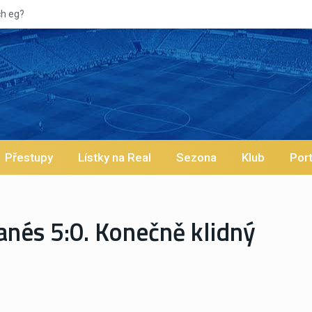
Vypískaný Vinícius! Blíží se jeho odc
Přestupy
Lístky na Real
Sezona
Klub
Port
nés 5:0. Konečně klidný