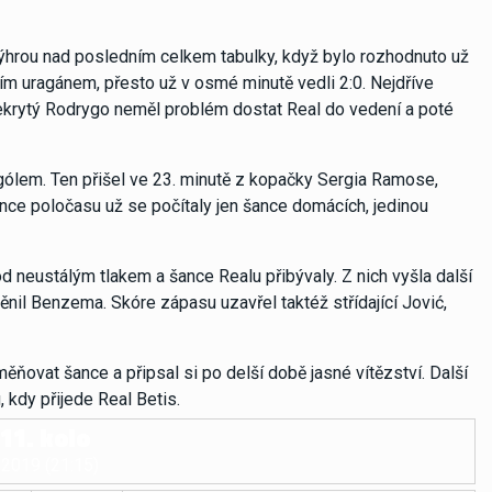
výhrou nad posledním celkem tabulky, když bylo rozhodnuto už
m uragánem, přesto už v osmé minutě vedli 2:0. Nejdříve
nekrytý Rodrygo neměl problém dostat Real do vedení a poté
m gólem. Ten přišel ve 23. minutě z kopačky Sergia Ramose,
nce poločasu už se počítaly jen šance domácích, jedinou
pod neustálým tlakem a šance Realu přibývaly. Z nich vyšla další
měnil Benzema. Skóre zápasu uzavřel taktéž střídající Jović,
ňovat šance a připsal si po delší době jasné vítězství. Další
 kdy přijede Real Betis.
11. kolo
.2019 (21:15)