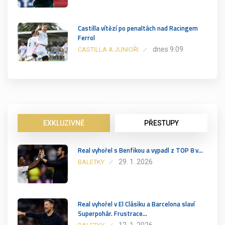
Castilla vítězí po penaltách nad Racingem
Ferrol
dnes 9:09
CASTILLA A JUNIOŘI
EXKLUZIVNĚ
PŘESTUPY
Real vyhořel s Benfikou a vypadl z TOP 8 v…
29. 1. 2026
BALETKY
Real vyhořel v El Clásiku a Barcelona slaví
Superpohár. Frustrace…