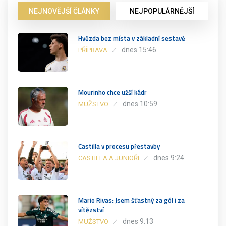
NEJNOVĚJŠÍ ČLÁNKY
NEJPOPULÁRNĚJŠÍ
Hvězda bez místa v základní sestavě
dnes 15:46
PŘÍPRAVA
Mourinho chce užší kádr
dnes 10:59
MUŽSTVO
Castilla v procesu přestavby
dnes 9:24
CASTILLA A JUNIOŘI
Mario Rivas: Jsem šťastný za gól i za
vítězství
dnes 9:13
MUŽSTVO