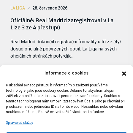
LA LIGA
28. července 2026
Oficiálně: Real Madrid zaregistroval v La
Lize 3 ze 4 přestupů
Real Madrid dokončil registrační formality u tří ze čtyř
dosud oficiálně potvrzených posil. La Liga na svých
oficiálních stránkách potvrdila,…
Informace o cookies
K ukládání a/nebo přístupu k informacím o zařízení používáme
technologie, jako jsou soubory cookie. Děláme to, abychom zlepšili
zážitek z prohlížení a zobrazovali personalizované reklamy. Souhlas s
těmito technologiemi nám umožní zpracovávat údaje, jako je chování při
procházení nebo jedinečná ID na tomto webu. Nesouhlas nebo odvolání
souhlasu může nepříznivě ovlivnit určité vlastnosti a funkce.
Spravovat služby
Portál Bílýbalet.cz byl založen pod názvem Real-