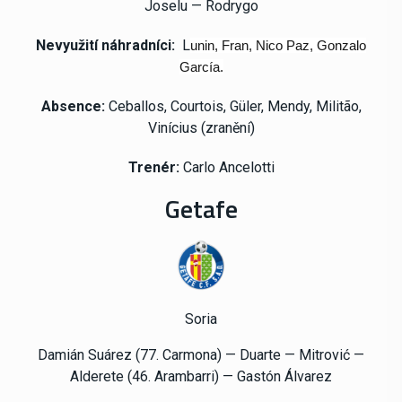
Joselu — Rodrygo
Nevyužití náhradníci:
L
unin, Fran, Nico Paz, Gonzalo
García.
Absence:
Ceballos, Courtois, Güler, Mendy, Militão,
Vinícius (zranění)
Trenér:
Carlo Ancelotti
Getafe
Soria
Damián Suárez (77.
Carmona)
— Duarte — Mitrović —
Alderete (46.
Arambarri)
— Gastón Álvarez