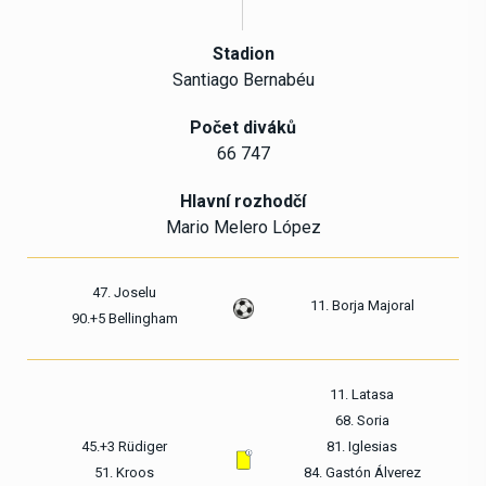
Stadion
Santiago Bernabéu
Počet diváků
66 747
Hlavní rozhodčí
Mario Melero López
47. Joselu
11. Borja Majoral
90.+5 Bellingham
11. Latasa
68. Soria
45.+3 Rüdiger
81. Iglesias
51. Kroos
84. Gastón Álverez