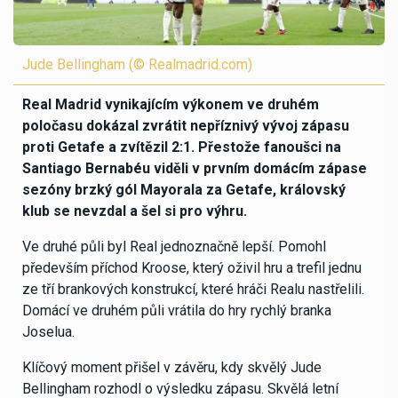
Jude Bellingham (© Realmadrid.com)
Real Madrid vynikajícím výkonem ve druhém
poločasu dokázal zvrátit nepříznivý vývoj zápasu
proti Getafe a zvítězil 2:1. Přestože fanoušci na
Santiago Bernabéu viděli v prvním domácím zápase
sezóny brzký gól Mayorala za Getafe, královský
klub se nevzdal a šel si pro výhru.
Ve druhé půli byl Real jednoznačně lepší. Pomohl
především příchod Kroose, který oživil hru a trefil jednu
ze tří brankových konstrukcí, které hráči Realu nastřelili.
Domácí ve druhém půli vrátila do hry rychlý branka
Joselua.
Klíčový moment přišel v závěru, kdy skvělý Jude
Bellingham rozhodl o výsledku zápasu. Skvělá letní