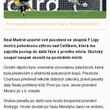
První penaltu proměnil Modrić (zdroj: Realmadrid.com)
Real Madrid uzavřel své působení ve skupině F Ligy
mistrů pohodovou výhrou nad Celtikem, která mu
zajistila postup do další fáze z prvního místa. Skotský
soupeř naopak skončil na posledním místě.
Úvodní dějství bylo víceméně vyrovnanou záležitostí, která
byla především o efektivitě pokutových kopů. Přestože
Courtoius předvedl několik dobrých zákroků, právě penalty
daly Realu potřebný klid. První po ruce Jenze proměnil
Modrić již v 6. minutě.
Druhou penaltu po další ruce hostů bezpečně proměnil
Rodrygo. Hosté dostali po faulu Mendyho šanci na snížení,