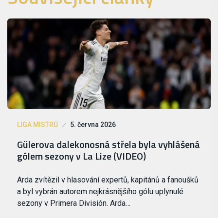
LIGA MISTRŮ
5. června 2026
Gülerova dalekonosná střela byla vyhlášená
gólem sezony v La Lize (VIDEO)
Arda zvítězil v hlasování expertů, kapitánů a fanoušků
a byl vybrán autorem nejkrásnějšího gólu uplynulé
sezony v Primera División. Arda…