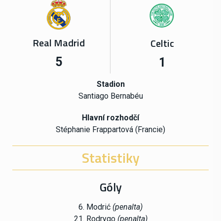
Real Madrid
Celtic
5
1
Stadion
Santiago Bernabéu
Hlavní rozhodčí
Stéphanie Frappartová (Francie)
Statistiky
Góly
6. Modrić
(penalta)
21. Rodrygo
(penalta)