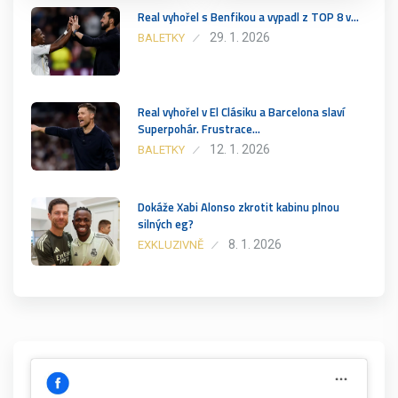
Real vyhořel s Benfikou a vypadl z TOP 8 v…
29. 1. 2026
BALETKY
Real vyhořel v El Clásiku a Barcelona slaví
Superpohár. Frustrace…
12. 1. 2026
BALETKY
Dokáže Xabi Alonso zkrotit kabinu plnou
silných eg?
8. 1. 2026
EXKLUZIVNĚ