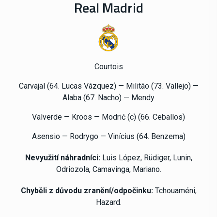
Real Madrid
Courtois
Carvajal (64. Lucas Vázquez) — Militão (73. Vallejo) —
Alaba (67. Nacho) — Mendy
Valverde — Kroos — Modrić (c) (66. Ceballos)
Asensio — Rodrygo — Vinícius (64. Benzema)
Nevyužití
náhradníci:
Luis López, Rüdiger, Lunin,
Odriozola, Camavinga, Mariano.
Chyběli z důvodu zranění/odpočinku:
Tchouaméni,
Hazard.