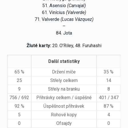
51. Asensio
(Carvajal)
61. Vinícius
(Valverde)
71. Valverde
(Lucas Vázquez)
–
84. Jota
Žluté karty:
20. O’Riley, 48. Furuhashi
Další statistiky
65 %
Držení míče
35 %
25
Střely celkem
14
9
Střely na branku
8
756 / 692
Přihrávky celkem / úspěšné
401 / 347
92 %
Úspěšnost přihrávek
87 %
5
Rohové kopy
4
0
Ofsajdy
0