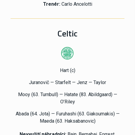
Trenér:
Carlo Ancelotti
Celtic
Hart (c)
Juranovič — Starfelt — Jenz — Taylor
Mooy (63.
Turnbull)
— Hatate (83.
Abildgaard)
—
O’Riley
Abada (64.
Jota)
— Furuhashi (63.
Giakoumakis)
—
Maeda (63.
Haksabanovic)
Nevyužití náhradníci:
Bain, Bernabai, Forrest,