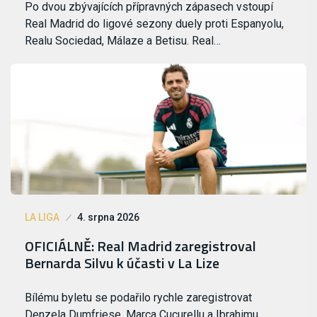
Po dvou zbývajících přípravných zápasech vstoupí
Real Madrid do ligové sezony duely proti Espanyolu,
Realu Sociedad, Málaze a Betisu. Real…
LA LIGA
4. srpna 2026
OFICIÁLNĚ: Real Madrid zaregistroval
Bernarda Silvu k účasti v La Lize
Bílému byletu se podařilo rychle zaregistrovat
Denzela Dumfriese, Marca Cucurellu a Ibrahimu