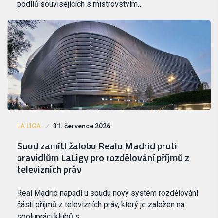
podílů souvisejících s mistrovstvím…
LA LIGA
31. července 2026
Soud zamítl žalobu Realu Madrid proti
pravidlům LaLigy pro rozdělování příjmů z
televizních práv
Real Madrid napadl u soudu nový systém rozdělování
části příjmů z televizních práv, který je založen na
spolupráci klubů s…