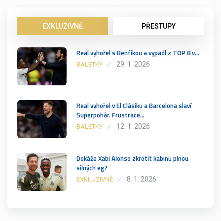
EXKLUZIVNĚ
PŘESTUPY
Real vyhořel s Benfikou a vypadl z TOP 8 v…
29. 1. 2026
BALETKY
Real vyhořel v El Clásiku a Barcelona slaví
Superpohár. Frustrace…
12. 1. 2026
BALETKY
Dokáže Xabi Alonso zkrotit kabinu plnou
silných eg?
8. 1. 2026
EXKLUZIVNĚ