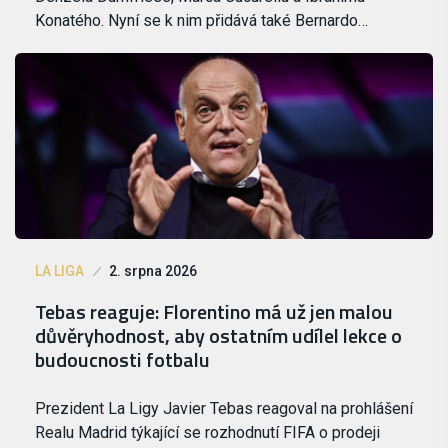
Konatého. Nyní se k nim přidává také Bernardo…
LA LIGA
2. srpna 2026
Tebas reaguje: Florentino má už jen malou
důvěryhodnost, aby ostatním udílel lekce o
budoucnosti fotbalu
Prezident La Ligy Javier Tebas reagoval na prohlášení
Realu Madrid týkající se rozhodnutí FIFA o prodeji