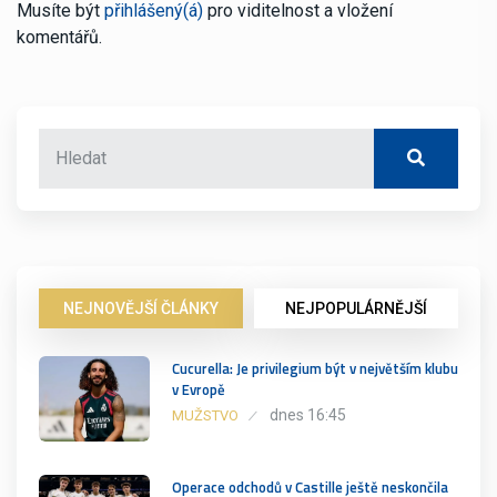
Musíte být
přihlášený(á)
pro viditelnost a vložení
komentářů.
NEJNOVĚJŠÍ ČLÁNKY
NEJPOPULÁRNĚJŠÍ
Cucurella: Je privilegium být v největším klubu
v Evropě
dnes 16:45
MUŽSTVO
Operace odchodů v Castille ještě neskončila