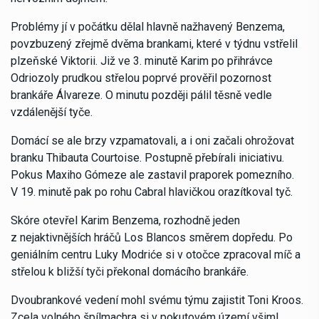
Problémy jí v počátku dělal hlavně nažhavený Benzema,
povzbuzený zřejmě dvěma brankami, které v týdnu vstřelil
plzeňské Viktorii. Již ve 3. minutě Karim po přihrávce
Odriozoly prudkou střelou poprvé prověřil pozornost
brankáře Álvareze. O minutu později pálil těsně vedle
vzdálenější tyče.
Domácí se ale brzy vzpamatovali, a i oni začali ohrožovat
branku Thibauta Courtoise. Postupně přebírali iniciativu.
Pokus Maxiho Gómeze ale zastavil praporek pomezního.
V 19. minutě pak po rohu Cabral hlavičkou orazítkoval tyč.
Skóre otevřel Karim Benzema, rozhodně jeden
z nejaktivnějších hráčů Los Blancos směrem dopředu. Po
geniálním centru Luky Modriće si v otočce zpracoval míč a
střelou k bližší tyči překonal domácího brankáře.
Dvoubrankové vedení mohl svému týmu zajistit Toni Kroos.
Zcela volného špílmachra si v pokutovém území všiml