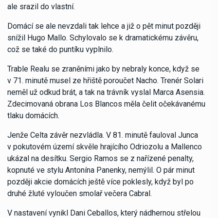
ale srazil do vlastní.
Domácí se ale nevzdali tak lehce a již o pět minut později
snížil Hugo Mallo. Schylovalo se k dramatickému závěru,
což se také do puntíku vyplnilo.
Trable Realu se zraněními jako by nebraly konce, když se
v 71. minutě musel ze hřiště poroučet Nacho. Trenér Solari
neměl už odkud brát, a tak na trávník vyslal Marca Asensia.
Zdecimovaná obrana Los Blancos měla čelit očekávanému
tlaku domácích.
Jenže Celta závěr nezvládla. V 81. minutě fauloval Junca
v pokutovém území skvěle hrajícího Odriozolu a Mallenco
ukázal na desítku. Sergio Ramos se z nařízené penalty,
kopnuté ve stylu Antonína Panenky, nemýlil. O pár minut
později akcie domácích ještě více poklesly, když byl po
druhé žluté vyloučen smolař večera Cabral.
V nastavení vynikl Dani Ceballos, který nádhernou střelou