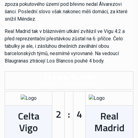
zpoza pokutového území pod břevno nedal Álvarezovi
šanci. Poslední slovo však nakonec měli domácí, za které
snížil Méndez.
Real Madrid tak v bláznivém utkání zvítězil ve Vigu 4:2 a
před reprezentační přestávkou zůstal na 6. příčce. Čelo
tabulky je ale, i zásluhou dnešních zaváhání obou
barcelonských týmů, nesmírně vyrovnané. Na vedoucí
Blaugranas ztrácejí Los Blancos pouhé 4 body.
La Liga, 12.kolo
neděle 11.11. 2018 (20:45)
2
:
4
Celta
Real
Vigo
Madrid