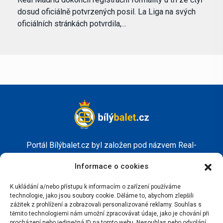
dosud oficiálně potvrzených posil. La Liga na svých
oficiálních stránkách potvrdila,…
Portál Bílýbalet.cz byl založen pod názvem Real-
Madrid.cz v roce 2007
Informace o cookies
Kopírování obsahu je přísně zakázáno.
K ukládání a/nebo přístupu k informacím o zařízení používáme
technologie, jako jsou soubory cookie. Děláme to, abychom zlepšili
zážitek z prohlížení a zobrazovali personalizované reklamy. Souhlas s
těmito technologiemi nám umožní zpracovávat údaje, jako je chování při
procházení nebo jedinečná ID na tomto webu. Nesouhlas nebo odvolání