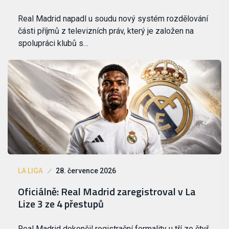
Real Madrid napadl u soudu nový systém rozdělování
části příjmů z televizních práv, který je založen na
spolupráci klubů s…
LA LIGA
28. července 2026
Oficiálně: Real Madrid zaregistroval v La
Lize 3 ze 4 přestupů
Real Madrid dokončil registrační formality u tří ze čtyř