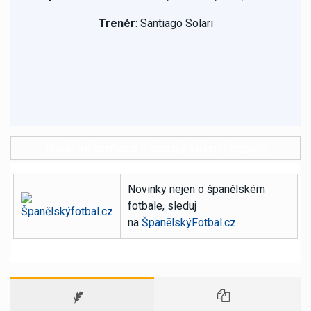
Trenér
: Santiago Solari
Další informace o španělském fotbale
Novinky nejen o španělském
fotbale, sleduj
na
ŠpanělskýFotbal.cz
.