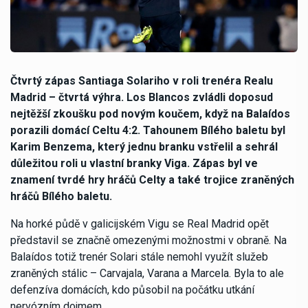
Čtvrtý zápas Santiaga Solariho v roli trenéra Realu
Madrid – čtvrtá výhra. Los Blancos zvládli doposud
nejtěžší zkoušku pod novým koučem, když na Balaídos
porazili domácí Celtu 4:2. Tahounem Bílého baletu byl
Karim Benzema, který jednu branku vstřelil a sehrál
důležitou roli u vlastní branky Viga. Zápas byl ve
znamení tvrdé hry hráčů Celty a také trojice zraněných
hráčů Bílého baletu.
Na horké půdě v galicijském Vigu se Real Madrid opět
představil se značně omezenými možnostmi v obraně. Na
Balaídos totiž trenér Solari stále nemohl využít služeb
zraněných stálic – Carvajala, Varana a Marcela. Byla to ale
defenzíva domácích, kdo působil na počátku utkání
nervózním dojmem.