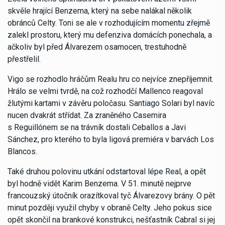
skvěle hrající Benzema, který na sebe nalákal několik
obránců Celty. Toni se ale v rozhodujícím momentu zřejmě
zalekl prostoru, který mu defenziva domácích ponechala, a
ačkoliv byl před Álvarezem osamocen, trestuhodně
přestřelil.
Vigo se rozhodlo hráčům Realu hru co nejvíce znepříjemnit.
Hrálo se velmi tvrdě, na což rozhodčí Mallenco reagoval
žlutými kartami v závěru poločasu. Santiago Solari byl navíc
nucen dvakrát střídat. Za zraněného Casemira
s Reguillónem se na trávník dostali Ceballos a Javi
Sánchez, pro kterého to byla ligová premiéra v barvách Los
Blancos.
Také druhou polovinu utkání odstartoval lépe Real, a opět
byl hodně vidět Karim Benzema. V 51. minutě nejprve
francouzský útočník orazítkoval tyč Álvarezovy brány. O pět
minut později využil chyby v obraně Celty. Jeho pokus sice
opět skončil na brankové konstrukci, nešťastník Cabral si jej