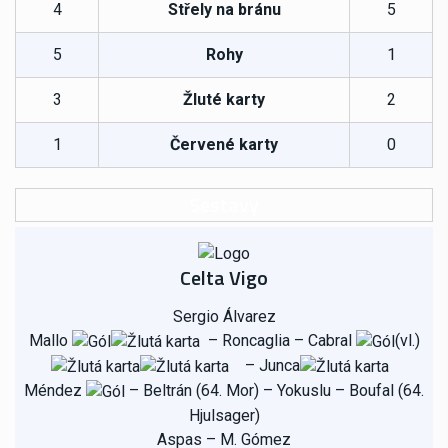
4
Střely na bránu
5
5
Rohy
1
3
Žluté karty
2
1
Červené karty
0
Sestavy
Celta Vigo
Sergio Álvarez
Mallo
– Roncaglia – Cabral
(vl.)
– Junca
Méndez
– Beltrán (64. Mor) – Yokuslu – Boufal (64.
Hjulsager)
Aspas – M. Gómez