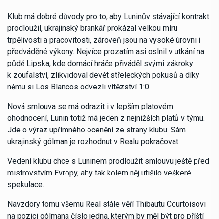
Klub má dobré důvody pro to, aby Luninův stávající kontrakt
prodloužil, ukrajinský brankář prokázal velkou míru
trpělivosti a pracovitosti, zároveň jsou na vysoké úrovni i
předváděné výkony. Nejvíce prozatím asi oslnil v utkání na
půdě Lipska, kde domácí hráče přiváděl svými zákroky
k zoufalství, zlikvidoval devět střeleckých pokusů a díky
němu si Los Blancos odvezli vítězství 1:0.
Nová smlouva se má odrazit i v lepším platovém
ohodnocení, Lunin totiž má jeden z nejnižších platů v týmu.
Jde o výraz upřímného ocenění ze strany klubu. Sám
ukrajinský gólman je rozhodnut v Realu pokračovat.
Vedení klubu chce s Luninem prodloužit smlouvu ještě před
mistrovstvím Evropy, aby tak kolem něj utišilo veškeré
spekulace.
Navzdory tomu všemu Real stále věří Thibautu Courtoisovi
na pozici gólmana číslo jedna, kterým by měl být pro příští