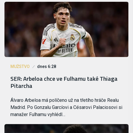
MUŽSTVO
dnes 6:28
SER: Arbeloa chce ve Fulhamu také Thiaga
Pitarcha
Álvaro Arbeloa má políčeno už na třetího hráče Realu
Madrid. Po Gonzalu Garcíovi a Césarovi Palaciosovi si
manažer Fulhamu vyhlédl…