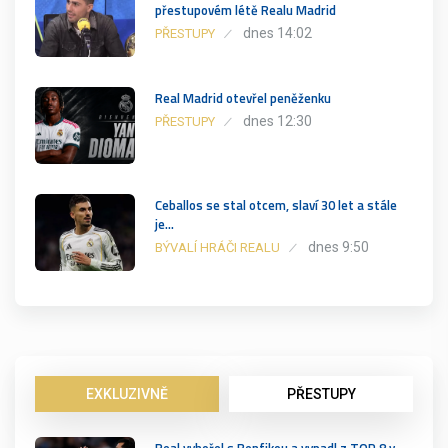
přestupovém létě Realu Madrid
dnes 14:02
PŘESTUPY
Real Madrid otevřel peněženku
dnes 12:30
PŘESTUPY
Ceballos se stal otcem, slaví 30 let a stále
je…
dnes 9:50
BÝVALÍ HRÁČI REALU
EXKLUZIVNĚ
PŘESTUPY
Real vyhořel s Benfikou a vypadl z TOP 8 v…