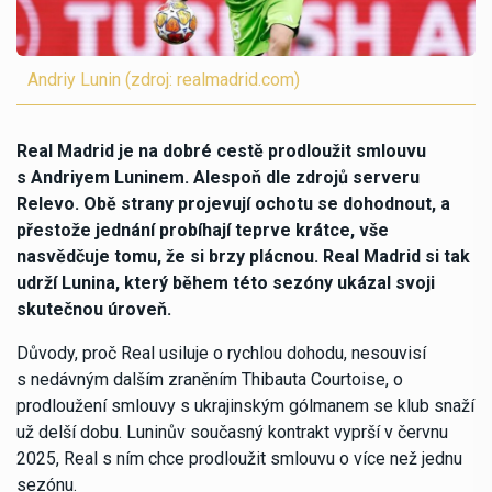
Andriy Lunin (zdroj: realmadrid.com)
Real Madrid je na dobré cestě prodloužit smlouvu
s Andriyem Luninem. Alespoň dle zdrojů serveru
Relevo. Obě strany projevují ochotu se dohodnout, a
přestože jednání probíhají teprve krátce, vše
nasvědčuje tomu, že si brzy plácnou. Real Madrid si tak
udrží Lunina, který během této sezóny ukázal svoji
skutečnou úroveň.
Důvody, proč Real usiluje o rychlou dohodu, nesouvisí
s nedávným dalším zraněním Thibauta Courtoise, o
prodloužení smlouvy s ukrajinským gólmanem se klub snaží
už delší dobu. Luninův současný kontrakt vyprší v červnu
2025, Real s ním chce prodloužit smlouvu o více než jednu
sezónu.