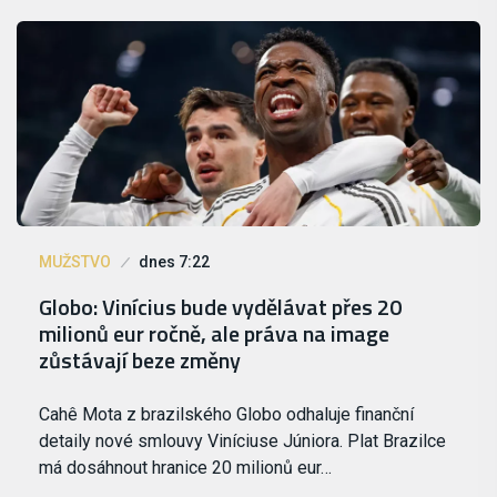
MUŽSTVO
dnes 7:22
Globo: Vinícius bude vydělávat přes 20
milionů eur ročně, ale práva na image
zůstávají beze změny
Cahê Mota z brazilského Globo odhaluje finanční
detaily nové smlouvy Viníciuse Júniora. Plat Brazilce
má dosáhnout hranice 20 milionů eur…