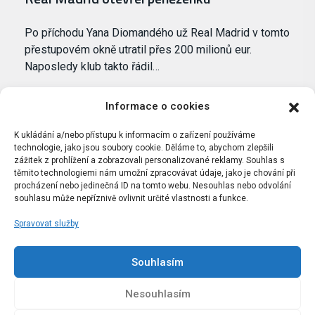
Po příchodu Yana Diomandého už Real Madrid v tomto
přestupovém okně utratil přes 200 milionů eur.
Naposledy klub takto řádil…
Informace o cookies
K ukládání a/nebo přístupu k informacím o zařízení používáme
technologie, jako jsou soubory cookie. Děláme to, abychom zlepšili
zážitek z prohlížení a zobrazovali personalizované reklamy. Souhlas s
těmito technologiemi nám umožní zpracovávat údaje, jako je chování při
procházení nebo jedinečná ID na tomto webu. Nesouhlas nebo odvolání
souhlasu může nepříznivě ovlivnit určité vlastnosti a funkce.
Spravovat služby
Portál Bílýbalet.cz byl založen pod názvem Real-
Madrid.cz v roce 2007
Souhlasím
Kopírování obsahu je přísně zakázáno.
Nesouhlasím