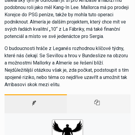
Baleárský tým je odhodlán jít si pro Arribase a nabízí mu
podobnou roli jako měl Kang-In Lee. Mallorca má po prodeji
Korejce do PSG peníze, takže by mohla tuto operaci
podniknout. Almería je dalším projektem, který chce mít ve
svých řadách kvalitní „10“ z La Fábriky, má také finanční
potenciál a místo ve své jedenáctce pro Sergia.
O budoucnosti hráče z Leganés rozhodnou klíčové týdny,
které nás čekají. Se Sevillou a hrou v Bundeslize na obzoru
a možnostmi Mallorky a Almeríe se řešení blíží.
Nejdůležitější otázkou však je, zda počkat, podstoupit s tím
spojené riziko, nebo téma co nejdříve uzavřít a umožnit tak
Arribasovi skok mezi elitu.