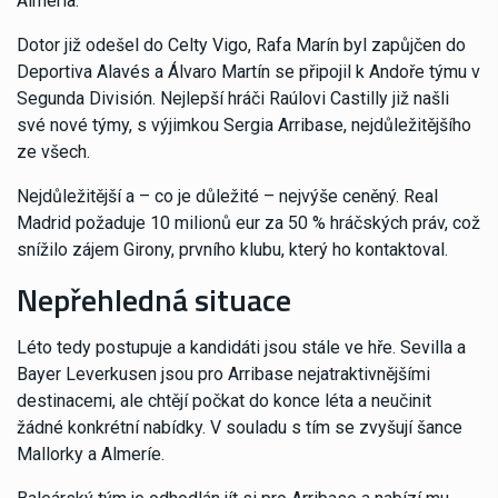
Almería.
Dotor již odešel do Celty Vigo, Rafa Marín byl zapůjčen do
Deportiva Alavés a Álvaro Martín se připojil k Andoře týmu v
Segunda División. Nejlepší hráči Raúlovi Castilly již našli
své nové týmy, s výjimkou Sergia Arribase, nejdůležitějšího
ze všech.
Nejdůležitější a – co je důležité – nejvýše ceněný. Real
Madrid požaduje 10 milionů eur za 50 % hráčských práv, což
snížilo zájem Girony, prvního klubu, který ho kontaktoval.
Nepřehledná situace
Léto tedy postupuje a kandidáti jsou stále ve hře. Sevilla a
Bayer Leverkusen jsou pro Arribase nejatraktivnějšími
destinacemi, ale chtějí počkat do konce léta a neučinit
žádné konkrétní nabídky. V souladu s tím se zvyšují šance
Mallorky a Almeríe.