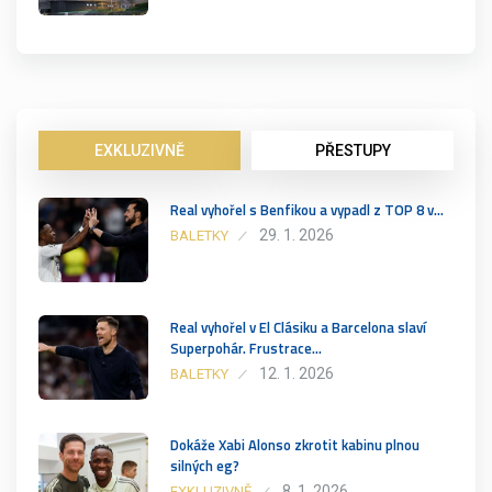
EXKLUZIVNĚ
PŘESTUPY
Real vyhořel s Benfikou a vypadl z TOP 8 v…
29. 1. 2026
BALETKY
Real vyhořel v El Clásiku a Barcelona slaví
Superpohár. Frustrace…
12. 1. 2026
BALETKY
Dokáže Xabi Alonso zkrotit kabinu plnou
silných eg?
8. 1. 2026
EXKLUZIVNĚ