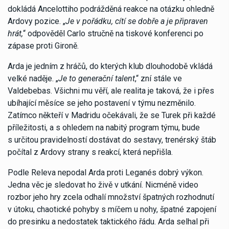
dokládá Ancelottiho podrážděná reakce na otázku ohledně
Ardovy pozice. „
Je v pořádku, cítí se dobře a je připraven
hrát,
“ odpověděl Carlo stručně na tiskové konferenci po
zápase proti Gironě.
Arda je jedním z hráčů, do kterých klub dlouhodobě vkládá
velké naděje. „
Je to generační talent
,“ zní stále ve
Valdebebas. Všichni mu věří, ale realita je taková, že i přes
ubíhající měsíce se jeho postavení v týmu nezměnilo.
Zatímco někteří v Madridu očekávali, že se Turek při každé
příležitosti, a s ohledem na nabitý program týmu, bude
s určitou pravidelností dostávat do sestavy, trenérský štáb
počítal z Ardovy strany s reakcí, která nepřišla.
Podle Releva nepodal Arda proti Leganés dobrý výkon.
Jedna věc je sledovat ho živě v utkání. Nicméně video
rozbor jeho hry zcela odhalí množství špatných rozhodnutí
v útoku, chaotické pohyby s míčem u nohy, špatné zapojení
do presinku a nedostatek taktického řádu. Arda selhal při