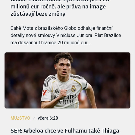
milionů eur ročně, ale práva na image
zůstávají beze změny
Cahê Mota z brazilského Globo odhaluje finanční
detaily nové smlouvy Viníciuse Júniora. Plat Brazilce
má dosáhnout hranice 20 milionů eur…
MUŽSTVO
včera 6:28
SER: Arbeloa chce ve Fulhamu také Thiaga