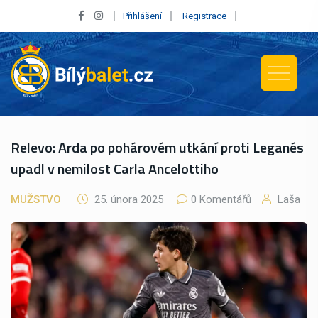
Přihlášení
Registrace
Relevo: Arda po pohárovém utkání proti Leganés
upadl v nemilost Carla Ancelottiho
MUŽSTVO
25. února 2025
0 Komentářů
Laša