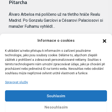
Pitarcha
Álvaro Arbeloa má políčeno už na třetího hráče Realu
Madrid. Po Gonzalu Garcíovi a Césarovi Palaciosovi si
manažer Fulhamu vyhlédl…
Informace o cookies
K ukládání a/nebo přístupu k informacím o zařízení používáme
technologie, jako jsou soubory cookie. Děláme to, abychom zlepšili
zážitek z prohlížení a zobrazovali personalizované reklamy. Souhlas s
těmito technologiemi nám umožní zpracovávat údaje, jako je chování při
procházení nebo jedinečná ID na tomto webu. Nesouhlas nebo odvolání
souhlasu může nepříznivě ovlivnit určité vlastnosti a funkce.
Spravovat služby
Portál Bílýbalet.cz byl založen pod názvem Real-
Madrid.cz v roce 2007
Souhlasím
Kopírování obsahu je přísně zakázáno.
Nesouhlasím