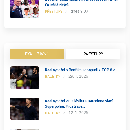
Co ještě zbývá…
dnes 9:07
PŘESTUPY
EXKLUZIVNĚ
PŘESTUPY
Real vyhořel s Benfikou a vypadl z TOP 8 v…
29. 1. 2026
BALETKY
Real vyhořel v El Clásiku a Barcelona slaví
Superpohár. Frustrace…
12. 1. 2026
BALETKY