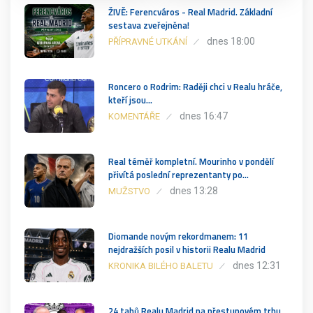
ŽIVĚ: Ferencváros - Real Madrid. Základní
sestava zveřejněna!
dnes 18:00
PŘÍPRAVNÉ UTKÁNÍ
Roncero o Rodrim: Raději chci v Realu hráče,
kteří jsou…
dnes 16:47
KOMENTÁŘE
Real téměř kompletní. Mourinho v pondělí
přivítá poslední reprezentanty po…
dnes 13:28
MUŽSTVO
Diomande novým rekordmanem: 11
nejdražších posil v historii Realu Madrid
dnes 12:31
KRONIKA BILÉHO BALETU
24 tahů Realu Madrid na přestupovém trhu.