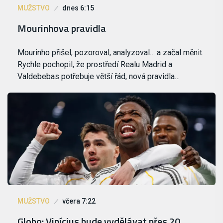
MUŽSTVO
dnes 6:15
Mourinhova pravidla
Mourinho přišel, pozoroval, analyzoval… a začal měnit.
Rychle pochopil, že prostředí Realu Madrid a
Valdebebas potřebuje větší řád, nová pravidla…
MUŽSTVO
včera 7:22
Globo: Vinícius bude vydělávat přes 20