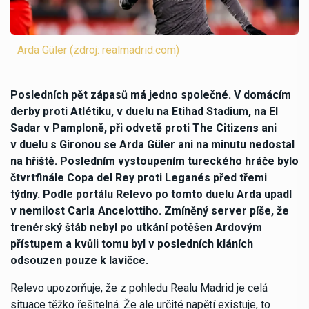
Arda Güler (zdroj: realmadrid.com)
Posledních pět zápasů má jedno společné. V domácím
derby proti Atlétiku, v duelu na Etihad Stadium, na El
Sadar v Pamploně, při odvetě proti The Citizens ani
v duelu s Gironou se Arda Güler ani na minutu nedostal
na hřiště. Posledním vystoupením tureckého hráče bylo
čtvrtfinále Copa del Rey proti Leganés před třemi
týdny. Podle portálu Relevo po tomto duelu Arda upadl
v nemilost Carla Ancelottiho. Zmíněný server píše, že
trenérský štáb nebyl po utkání potěšen Ardovým
přístupem a kvůli tomu byl v posledních kláních
odsouzen pouze k lavičce.
Relevo upozorňuje, že z pohledu Realu Madrid je celá
situace těžko řešitelná. Že ale určité napětí existuje, to