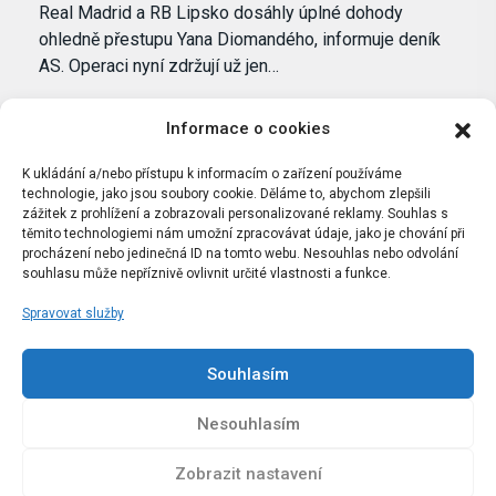
Real Madrid a RB Lipsko dosáhly úplné dohody
ohledně přestupu Yana Diomandého, informuje deník
AS. Operaci nyní zdržují už jen…
Informace o cookies
K ukládání a/nebo přístupu k informacím o zařízení používáme
technologie, jako jsou soubory cookie. Děláme to, abychom zlepšili
zážitek z prohlížení a zobrazovali personalizované reklamy. Souhlas s
těmito technologiemi nám umožní zpracovávat údaje, jako je chování při
procházení nebo jedinečná ID na tomto webu. Nesouhlas nebo odvolání
souhlasu může nepříznivě ovlivnit určité vlastnosti a funkce.
Spravovat služby
Portál Bílýbalet.cz byl založen pod názvem Real-
Madrid.cz v roce 2007
Souhlasím
Kopírování obsahu je přísně zakázáno.
Nesouhlasím
Zobrazit nastavení