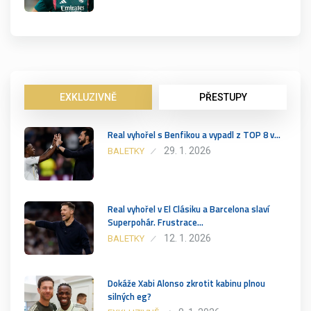
EXKLUZIVNĚ
PŘESTUPY
Real vyhořel s Benfikou a vypadl z TOP 8 v…
29. 1. 2026
BALETKY
Real vyhořel v El Clásiku a Barcelona slaví
Superpohár. Frustrace…
12. 1. 2026
BALETKY
Dokáže Xabi Alonso zkrotit kabinu plnou
silných eg?