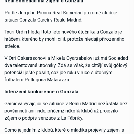
Real Sociedad má zájem o Gonzala
Podle Jorgeho Picóna Real Sociedad pozorně sleduje
situaci Gonzala Garcíi v Realu Madrid.
Txuri-Urdin hledají toto léto nového útočníka a Gonzalo je
hráčem, kterého by mohli cílit, protože hledají přirozeného
střelce.
V Orri Oskarssonovi a Mikelu Oyarzabalovi už má Sociedad
dva talentované útočníky. Zdá se však, že chtějí svůj gólový
potenciál ještě posílit, což jde ruku v ruce s útočným
fotbalem Pellegrina Matarazza.
Intenzivní konkurence o Gonzala
Garcíova vyvíjející se situace v Realu Madrid nezůstala bez
povšimnutí ani jinde, přičemž několik klubů už projevilo
zájem o podpis senzace z La Fábriky.
Como je jedním z klubů, které o mladíka projevily zájem, a