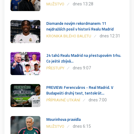
dnes 13:28
MUŽSTVO
Diomande novým rekordmanem: 11
nejdražších posil v historii Realu Madrid
dnes 12:31
KRONIKA BILÉHO BALETU
24 tahů Realu Madrid na přestupovém trhu.
Co ještě zbývá…
dnes 9:07
PŘESTUPY
PREVIEW: Ferencváros - Real Madrid. V
Budapešti druhý test, tentokrát…
dnes 7:00
PŘÍPRAVNÉ UTKÁNÍ
Mourinhova pravidla
dnes 6:15
MUŽSTVO