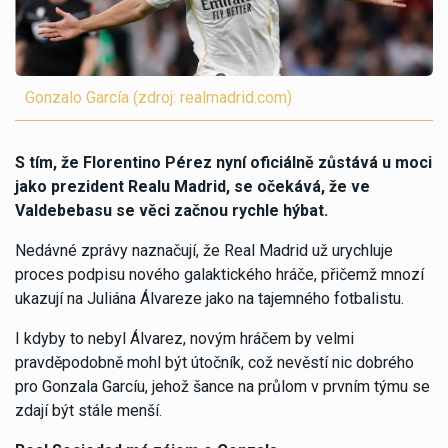
Gonzalo García (zdroj: realmadrid.com)
S tím, že Florentino Pérez nyní oficiálně zůstává u moci
jako prezident Realu Madrid, se očekává, že ve
Valdebebasu se věci začnou rychle hýbat.
Nedávné zprávy naznačují, že Real Madrid už urychluje
proces podpisu nového galaktického hráče, přičemž mnozí
ukazují na Juliána Álvareze jako na tajemného fotbalistu.
I kdyby to nebyl Álvarez, novým hráčem by velmi
pravděpodobně mohl být útočník, což nevěstí nic dobrého
pro Gonzala Garcíu, jehož šance na průlom v prvním týmu se
zdají být stále menší.