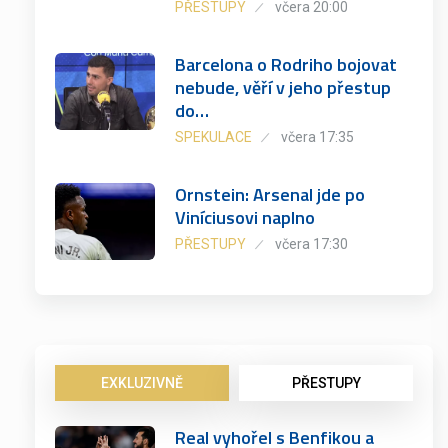
PŘESTUPY
včera 20:00
Barcelona o Rodriho bojovat
nebude, věří v jeho přestup
do…
SPEKULACE
včera 17:35
Ornstein: Arsenal jde po
Viníciusovi naplno
PŘESTUPY
včera 17:30
EXKLUZIVNĚ
PŘESTUPY
Real vyhořel s Benfikou a