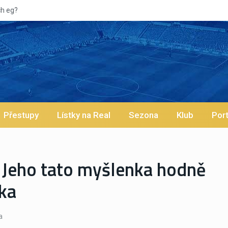
Vypískaný Vinícius! Blíží se jeho odc
Přestupy
Lístky na Real
Sezona
Klub
Port
. Jeho tato myšlenka hodně
řka
a