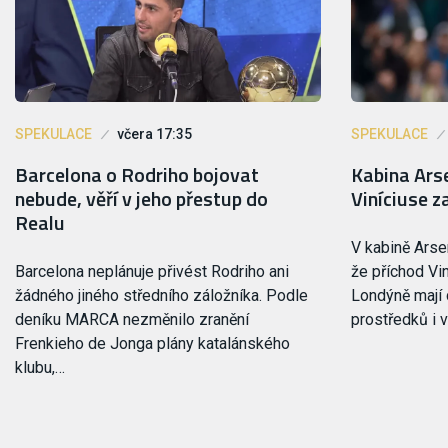
SPEKULACE
včera 17:35
SPEKULACE
Barcelona o Rodriho bojovat
Kabina Ars
nebude, věří v jeho přestup do
Viníciuse z
Realu
V kabině Arse
Barcelona neplánuje přivést Rodriho ani
že příchod Vin
žádného jiného středního záložníka. Podle
Londýně mají 
deníku MARCA nezměnilo zranění
prostředků i 
Frenkieho de Jonga plány katalánského
klubu,…