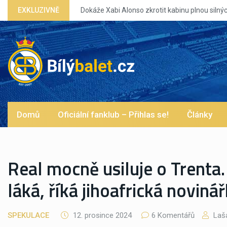
nou silných eg?
EXKLUZIVNĚ
Domů
Oficiální fanklub – Přihlas se!
Články
Real mocně usiluje o Trenta
láká, říká jihoafrická noviná
SPEKULACE
12. prosince 2024
6 Komentářů
Laš