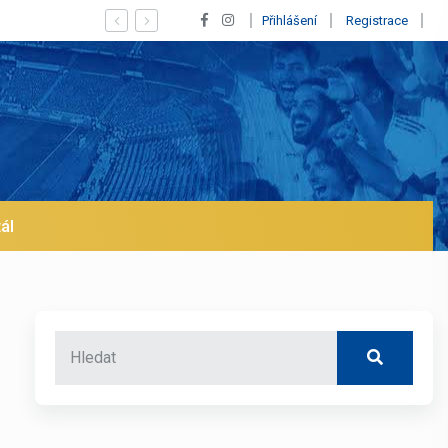
hod z Realu a pustí se klub na trh už v lednu? | BALETKY #33
Přihlášení
Registrace
ál