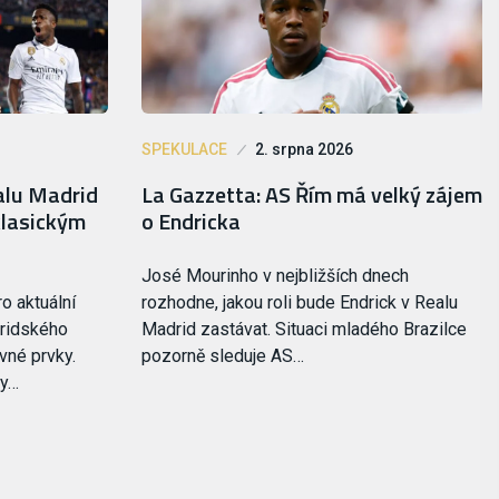
SPEKULACE
2. srpna 2026
alu Madrid
La Gazzetta: AS Řím má velký zájem
klasickým
o Endricka
José Mourinho v nejbližších dnech
o aktuální
rozhodne, jakou roli bude Endrick v Realu
ridského
Madrid zastávat. Situaci mladého Brazilce
vné prvky.
pozorně sleduje AS…
by…