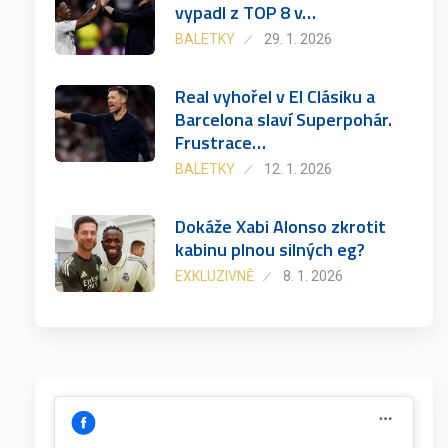
vypadl z TOP 8 v…
BALETKY
29. 1. 2026
Real vyhořel v El Clásiku a
Barcelona slaví Superpohár.
Frustrace…
BALETKY
12. 1. 2026
Dokáže Xabi Alonso zkrotit
kabinu plnou silných eg?
EXKLUZIVNĚ
8. 1. 2026