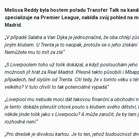
Melissa Reddy byla hostem pořadu Transfer Talk na kanál
specializuje na Premier League, nabídla svůj pohled na 
Madrid.
„
V případě Salaha a Van Dijka je jednoznačné, že oba chtějí z
jiným klubem. U Trenta je to naopak, protože se o jeho získání
Nemůžete mu to mít za zlé
.“
„
S Liverpoolem toho už tolik dokázal, a když poslouchám jeho
možnosti jít hrát za Real Madrid. Přesně takto působili i Mbap
případech, teď slyším od Trenta. Cítí tedy, že v tomto věku s 
velkého? V tuto chvíli to tak potenciálně vypadá
.“
„
Liverpool mu nebude moci dát takovou finanční a obchodní na
je tento: dokáže přerušit citové pouto s klubem svého dětství,
někde jinde tolik jako v Liverpoolu? A může zaručit, že by t
rozhodně není
.“
„
Pro dnešek je divokou kartou. Je to ten, jehož budoucnost d