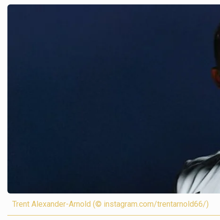
Trent Alexander-Arnold (© instagram.com/trentarnold66/)