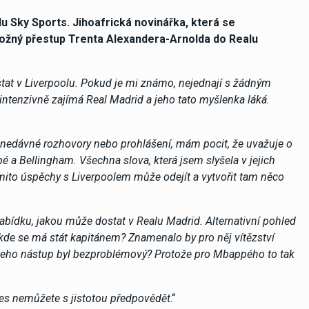
u Sky Sports. Jihoafrická novinářka, která se
možný přestup Trenta Alexandera-Arnolda do Realu
ůstat v Liverpoolu. Pokud je mi známo, nejednají s žádným
 intenzivně zajímá Real Madrid a jeho tato myšlenka láká.
 nedávné rozhovory nebo prohlášení, mám pocit, že uvažuje o
pé a Bellingham. Všechna slova, která jsem slyšela v jejich
těmito úspěchy s Liverpoolem může odejít a vytvořit tam něco
bídku, jakou může dostat v Realu Madrid. Alternativní pohled
 kde se má stát kapitánem? Znamenalo by pro něj vítězství
am jeho nástup byl bezproblémový? Protože pro Mbappého to tak
nes nemůžete s jistotou předpovědět
.“