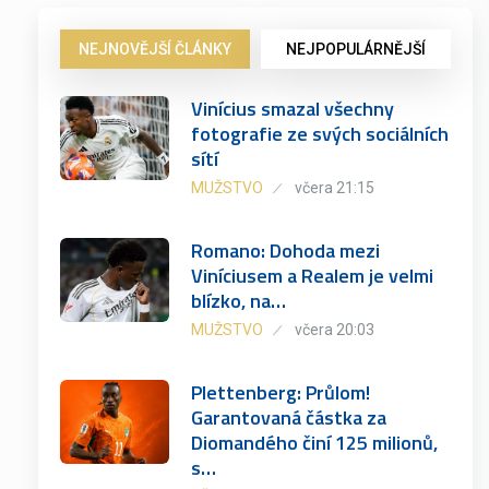
NEJNOVĚJŠÍ ČLÁNKY
NEJPOPULÁRNĚJŠÍ
Vinícius smazal všechny
fotografie ze svých sociálních
sítí
MUŽSTVO
včera 21:15
Romano: Dohoda mezi
Viníciusem a Realem je velmi
blízko, na…
MUŽSTVO
včera 20:03
Plettenberg: Průlom!
Garantovaná částka za
Diomandého činí 125 milionů,
s…