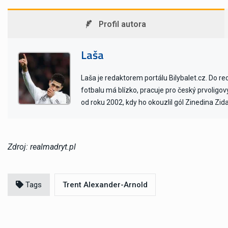
Profil autora
Laša
Laša je redaktorem portálu Bilybalet.cz. Do r
fotbalu má blízko, pracuje pro český prvoligo
od roku 2002, kdy ho okouzlil gól Zinedina Zid
Zdroj: realmadryt.pl
Tags
Trent Alexander-Arnold