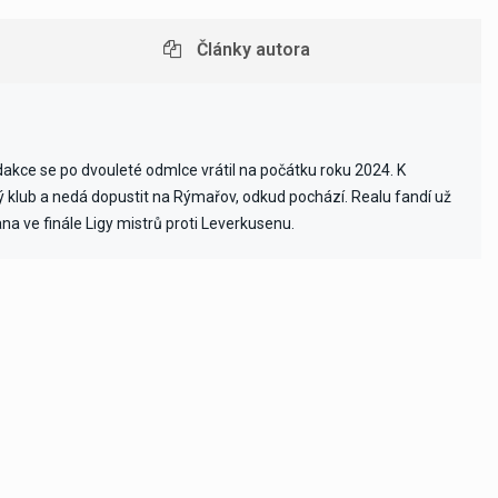
Články autora
edakce se po dvouleté odmlce vrátil na počátku roku 2024. K
vý klub a nedá dopustit na Rýmařov, odkud pochází. Realu fandí už
ana ve finále Ligy mistrů proti Leverkusenu.