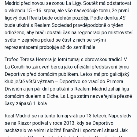
Madrid před novou sezonou La Ligy. Soutěž má odstartovat
o víkendu 15.–16. srpna, ale vše nasvědčuje tomu, že první
ligový duel Realu bude odehrán později. Podle deníku
AS
bude utkání s Realem Sociedad pravděpodobně o týden
odloženo, aby hráči dostali čas na regeneraci po mistrovství
světa – zejména pokud se část z nich se svými
reprezentacemi probojuje až do semifinále.
Trofeo Teresa Herrera je letní turnaj s obrovskou tradicí. V
La Coruñi ho zároveň berou jako oficiální představení týmu
Deportiva před domácím publikem. Letos má pro galicijský
klub ještě větší význam – Deportivo se vrací do Primera
División a jen pár dní po utkání s Realem Madrid zahájí ligu
domácím duelem s Elche. La Liga zatím nezveřejnila přesné
časy zápasů 1. kola.
Real Madrid se na tento turnaj vrátí po 13 letech. Naposledy
se na Riazor podíval v roce 2013, kdy se Deportivo
nacházelo ve velmi složité finanční i sportovní situaci. Jak