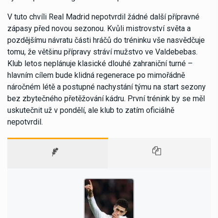
V tuto chvíli Real Madrid nepotvrdil žádné další přípravné
zápasy před novou sezonou. Kvůli mistrovství světa a
pozdějšímu návratu části hráčů do tréninku vše nasvědčuje
tomu, že většinu přípravy stráví mužstvo ve Valdebebas.
Klub letos neplánuje klasické dlouhé zahraniční turné –
hlavním cílem bude klidná regenerace po mimořádně
náročném létě a postupné nachystání týmu na start sezony
bez zbytečného přetěžování kádru. První trénink by se měl
uskutečnit už v pondělí, ale klub to zatím oficiálně
nepotvrdil.