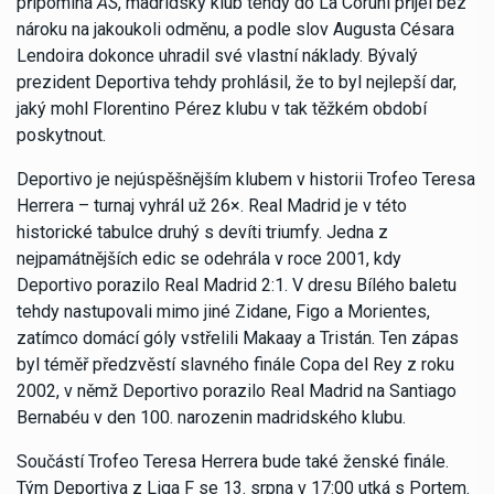
připomíná
AS
, madridský klub tehdy do La Coruñi přijel bez
nároku na jakoukoli odměnu, a podle slov Augusta Césara
Lendoira dokonce uhradil své vlastní náklady. Bývalý
prezident Deportiva tehdy prohlásil, že to byl nejlepší dar,
jaký mohl Florentino Pérez klubu v tak těžkém období
poskytnout.
Deportivo je nejúspěšnějším klubem v historii Trofeo Teresa
Herrera – turnaj vyhrál už 26×. Real Madrid je v této
historické tabulce druhý s devíti triumfy. Jedna z
nejpamátnějších edic se odehrála v roce 2001, kdy
Deportivo porazilo Real Madrid 2:1. V dresu Bílého baletu
tehdy nastupovali mimo jiné Zidane, Figo a Morientes,
zatímco domácí góly vstřelili Makaay a Tristán. Ten zápas
byl téměř předzvěstí slavného finále Copa del Rey z roku
2002, v němž Deportivo porazilo Real Madrid na Santiago
Bernabéu v den 100. narozenin madridského klubu.
Součástí Trofeo Teresa Herrera bude také ženské finále.
Tým Deportiva z Liga F se 13. srpna v 17:00 utká s Portem.