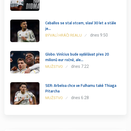
Ceballos se stal otcem, slaví 30 let a stále
je…
dnes 9:50
BÝVALÍ HRÁČI REALU
Globo: Vinícius bude vydělávat přes 20
milionů eur ročně, ale…
dnes 7:22
MUŽSTVO
SER: Arbeloa chce ve Fulhamu také Thiaga
Pitarcha
dnes 6:28
MUŽSTVO