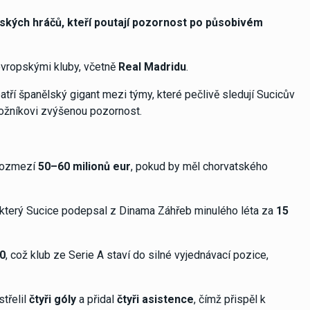
atských hráčů, kteří poutají pozornost po působivém
 evropskými kluby, včetně
Real Madridu
.
patří španělský gigant mezi týmy, které pečlivě sledují Sucicův
ložníkovi zvýšenou pozornost.
 rozmezí
50–60 milionů eur
, pokud by měl chorvatského
, který Sucice podepsal z Dinama Záhřeb minulého léta za
15
0
, což klub ze Serie A staví do silné vyjednávací pozice,
vstřelil
čtyři góly
a přidal
čtyři asistence
, čímž přispěl k