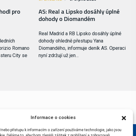
hodl pro
AS: Real a Lipsko dosáhly úplné
dohody o Diomandém
Real Madrid a RB Lipsko dosáhly úplné
ledních
dohody ohledně přestupu Yana
brizio Romano
Diomandého, informuje deník AS. Operaci
steru City se
nyní zdržují už jen…
Informace o cookies
/nebo přístupu k informacím o zařízení používáme technologie, jako jsou
ie. Děláme to, abychom zlepšili zážitek z prohlížení a zobrazovali