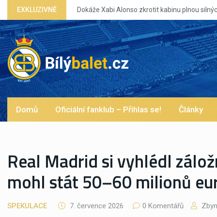
EXKLUZIVNĚ
Dokáže Xabi Alonso zkrotit kabinu plnou silných eg?
Domů
Oficiální fanklub – Přihlas se!
Články
Real Madrid si vyhlédl zálož
mohl stát 50–60 milionů eu
SPEKULACE
7. července 2026
0 Komentářů
Zbyn