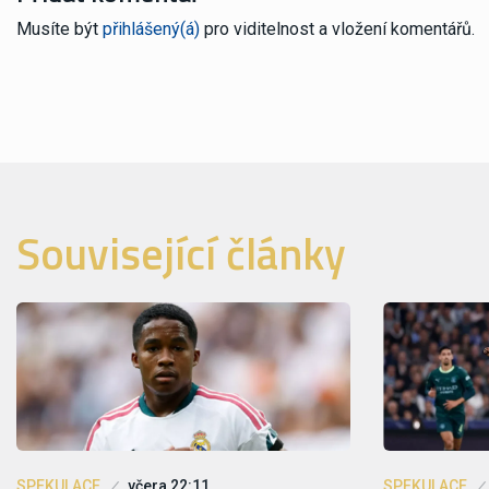
Musíte být
přihlášený(á)
pro viditelnost a vložení komentářů.
Související články
SPEKULACE
včera 22:11
SPEKULACE