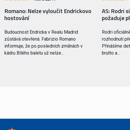
Romano: Nelze vyloučit Endrickovo
AS: Rodri s
hostování
požaduje pl
Budoucnost Endricka v Realu Madrid
Rodri oficiál
zůstává otevřená. Fabrizio Romano
rozhodnutí př
informuje, že po posledních změnách v
Přinášíme deta
kádru Bílého baletu už nelze…
brutto a…