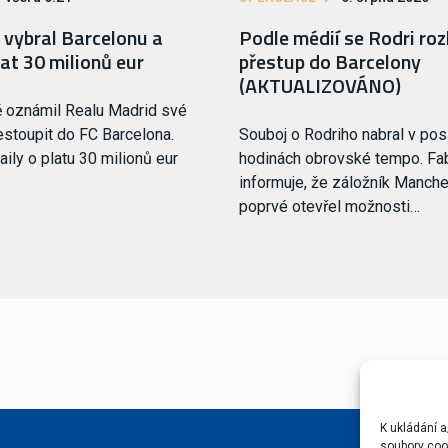
i vybral Barcelonu a
Podle médií se Rodri roz
at 30 milionů eur
přestup do Barcelony
(AKTUALIZOVÁNO)
ně oznámil Realu Madrid své
estoupit do FC Barcelona.
Souboj o Rodriho nabral v pos
ily o platu 30 milionů eur
hodinách obrovské tempo. Fa
informuje, že záložník Manche
poprvé otevřel možnosti…
K ukládání a
soubory cook