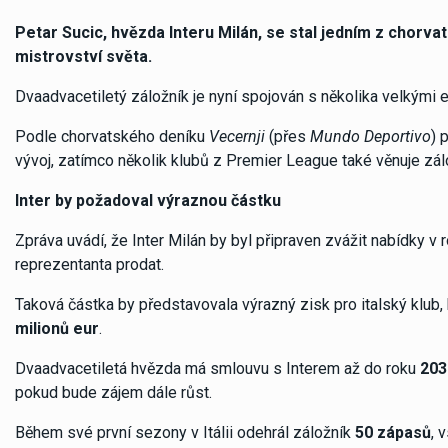
Petar Sucic, hvězda Interu Milán, se stal jedním z chorv
mistrovství světa.
Dvaadvacetiletý záložník je nyní spojován s několika velkými
Podle chorvatského deníku
Vecernji
(přes
Mundo Deportivo
) 
vývoj, zatímco několik klubů z Premier League také věnuje zá
Inter by požadoval výraznou částku
Zpráva uvádí, že Inter Milán by byl připraven zvážit nabídky v
reprezentanta prodat.
Taková částka by představovala výrazný zisk pro italský klub
milionů eur
.
Dvaadvacetiletá hvězda má smlouvu s Interem až do roku
203
pokud bude zájem dále růst.
Během své první sezony v Itálii odehrál záložník
50 zápasů
, 