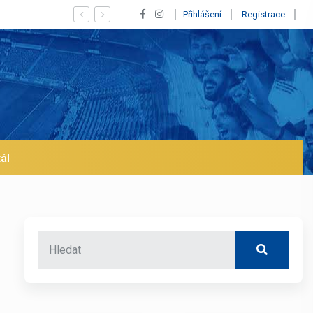
Vypískaný Vinícius! Blíží se jeho odchod z Realu a pustí
Přihlášení
Registrace
ál