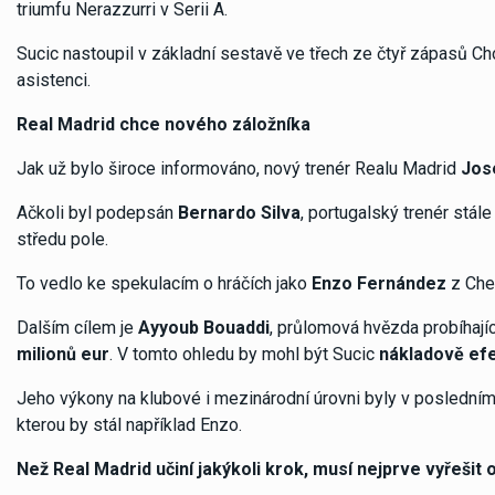
triumfu Nerazzurri v Serii A.
Sucic nastoupil v základní sestavě ve třech ze čtyř zápasů Cho
asistenci.
Real Madrid chce nového záložníka
Jak už bylo široce informováno, nový trenér Realu Madrid
Jos
Ačkoli byl podepsán
Bernardo Silva
, portugalský trenér stále
středu pole.
To vedlo ke spekulacím o hráčích jako
Enzo Fernández
z Chel
Dalším cílem je
Ayyoub Bouaddi
, průlomová hvězda probíhají
milionů eur
. V tomto ohledu by mohl být Sucic
nákladově efe
Jeho výkony na klubové i mezinárodní úrovni byly v posledním
kterou by stál například Enzo.
Než Real Madrid učiní jakýkoli krok, musí nejprve vyřešit