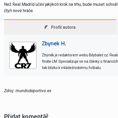
Než Real Madrid učiní jakýkoli krok na trhu, bude muset schv
čtyři nové hráče.
Profil autora
Zbynek H.
Zbyněk je redaktorem webu Bilybalet.cz. Realu 
finále LM. Specializuje se na články o financí
tak blízko k mládežnickému fotbalu.
Zdroj: mundodeportivo.es
Přidat komentář