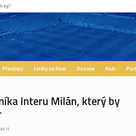
Přestupy
Lístky na Real
Sezona
Klub
Port
níka Interu Milán, který by
r
ek H.