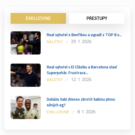
EXKLUZIVNĚ
PŘESTUPY
Real vyhořel s Benfikou a vypadl z TOP 8 v…
29. 1. 2026
BALETKY
Real vyhořel v El Clásiku a Barcelona slaví
Superpohár. Frustrace…
12. 1. 2026
BALETKY
Dokáže Xabi Alonso zkrotit kabinu plnou
silných eg?
8. 1. 2026
EXKLUZIVNĚ