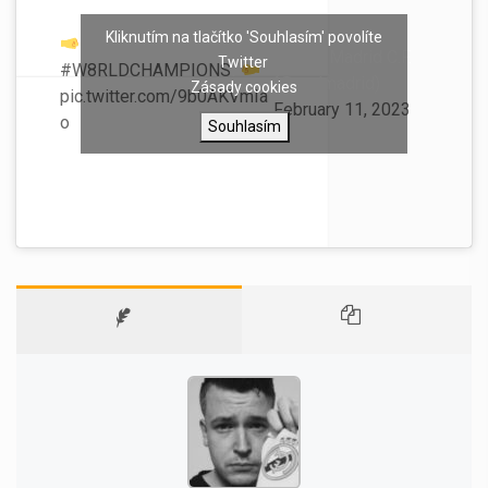
Kliknutím na tlačítko 'Souhlasím' povolíte
¡VUESTROS
— Real Madrid C.F.
Twitter
#W8RLDCHAMPIONS
!
(@realmadrid)
Zásady cookies
pic.twitter.com/9b0AKVmIa
February 11, 2023
o
Souhlasím