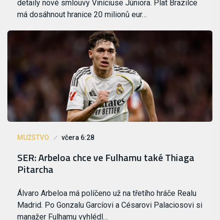
detaily nové smlouvy Viníciuse Júniora. Plat Brazilce
má dosáhnout hranice 20 milionů eur…
MUŽSTVO
včera 6:28
SER: Arbeloa chce ve Fulhamu také Thiaga
Pitarcha
Álvaro Arbeloa má políčeno už na třetího hráče Realu
Madrid. Po Gonzalu Garcíovi a Césarovi Palaciosovi si
manažer Fulhamu vyhlédl…