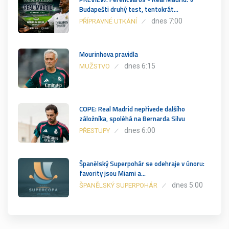
Budapešti druhý test, tentokrát…
dnes 7:00
PŘÍPRAVNÉ UTKÁNÍ
Mourinhova pravidla
dnes 6:15
MUŽSTVO
COPE: Real Madrid nepřivede dalšího
záložníka, spoléhá na Bernarda Silvu
dnes 6:00
PŘESTUPY
Španělský Superpohár se odehraje v únoru:
favority jsou Miami a…
dnes 5:00
ŠPANĚLSKÝ SUPERPOHÁR