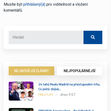
Musíte být
přihlášený(á)
pro viditelnost a vložení
komentářů.
NEJNOVĚJŠÍ ČLÁNKY
NEJPOPULÁRNĚJŠÍ
24 tahů Realu Madrid na přestupovém trhu.
Co ještě zbývá…
dnes 9:07
PŘESTUPY
PREVIEW: Ferencváros - Real Madrid. V