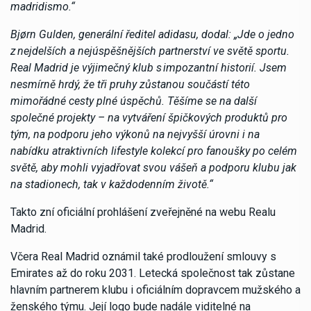
madridismo.“
Bjørn Gulden, generální ředitel adidasu, dodal: „Jde o jedno
z
nejdelších a nejúspěšnějších partnerství ve světě sportu.
Real Madrid je výjimečný klub s
impozantní historií. Jsem
nesmírně hrdý, že tři pruhy zůstanou součástí této
mimořádné cesty plné úspěchů. Těšíme se na další
společné projekty – na vytváření špičkových produktů pro
tým, na podporu jeho výkonů na nejvyšší úrovni i na
nabídku atraktivních lifestyle kolekcí pro fanoušky po celém
světě, aby mohli vyjadřovat svou vášeň a podporu klubu jak
na stadionech, tak v každodenním životě.“
Takto zní oficiální prohlášení zveřejněné na webu Realu
Madrid.
Včera Real Madrid oznámil také prodloužení smlouvy s
Emirates až do roku 2031. Letecká společnost tak zůstane
hlavním partnerem klubu i oficiálním dopravcem mužského a
ženského týmu. Její logo bude nadále viditelné na