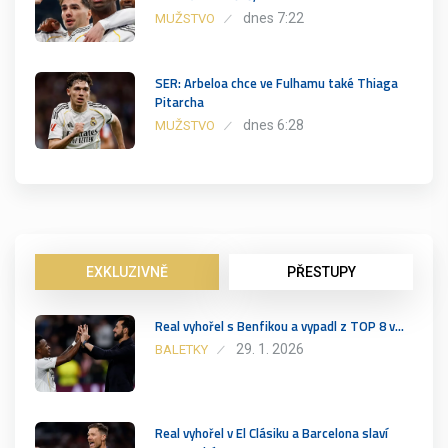
dnes 7:22
MUŽSTVO
SER: Arbeloa chce ve Fulhamu také Thiaga
Pitarcha
dnes 6:28
MUŽSTVO
EXKLUZIVNĚ
PŘESTUPY
Real vyhořel s Benfikou a vypadl z TOP 8 v…
29. 1. 2026
BALETKY
Real vyhořel v El Clásiku a Barcelona slaví