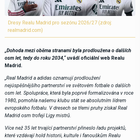
Dresy Realu Madrid pro sezónu 2026/27 (zdroj:
realmadrid.com)
„Dohoda mezi oběma stranami byla prodloužena o dalších
osm let, tedy do roku 2034,“
uvádí oficiální web Realu
Madrid.
„Real Madrid a adidas oznamují prodloužení
nejúspěšnějšího partnerství ve světovém fotbale o dalších
osm let. Spolupráce, která byla poprvé formalizována v roce
1980, pomohla našemu klubu stát se absolutním lídrem
evropského fotbalu. V dresech se třemi pruhy získal Real
Madrid osm trofejí Ligy mistrů.
Více než 35 let trvající partnerství přineslo řadu projektů,
které vzdávají hold historii, kultuře i fanouškům Realu