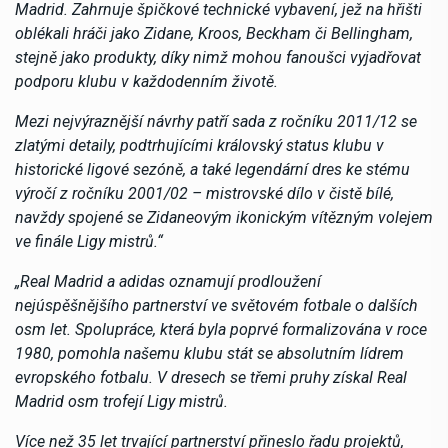
Madrid. Zahrnuje špičkové technické vybavení, jež na hřišti
oblékali hráči jako Zidane, Kroos, Beckham či Bellingham,
stejně jako produkty, díky nimž mohou fanoušci vyjadřovat
podporu klubu v každodenním životě.
Mezi nejvýraznější návrhy patří sada z ročníku 2011/12 se
zlatými detaily, podtrhujícími královský status klubu v
historické ligové sezóně, a také legendární dres ke stému
výročí z ročníku 2001/02 – mistrovské dílo v čistě bílé,
navždy spojené se Zidaneovým ikonickým vítězným volejem
ve finále Ligy mistrů.“
„Real Madrid a adidas oznamují prodloužení
nejúspěšnějšího partnerství ve světovém fotbale o dalších
osm let. Spolupráce, která byla poprvé formalizována v roce
1980, pomohla našemu klubu stát se absolutním lídrem
evropského fotbalu. V dresech se třemi pruhy získal Real
Madrid osm trofejí Ligy mistrů.
Více než 35 let trvající partnerství přineslo řadu projektů,