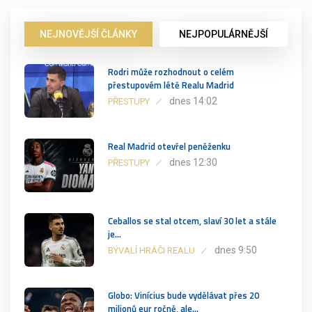
NEJNOVĚJŠÍ ČLÁNKY
NEJPOPULÁRNĚJŠÍ
Rodri může rozhodnout o celém
přestupovém létě Realu Madrid
dnes 14:02
PŘESTUPY
Real Madrid otevřel peněženku
dnes 12:30
PŘESTUPY
Ceballos se stal otcem, slaví 30 let a stále
je…
dnes 9:50
BÝVALÍ HRÁČI REALU
Globo: Vinícius bude vydělávat přes 20
milionů eur ročně, ale…