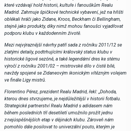
které vzdávají hold historii, kultuře i fanouškům Realu
Madrid. Zahrnuje špičkové technické vybavení, jež na hřišti
oblékali hráči jako Zidane, Kroos, Beckham či Bellingham,
stejně jako produkty, díky nimž mohou fanoušci vyjadřovat
podporu klubu v každodenním životě.
Mezi nejvýraznější návrhy patří sada z ročníku 2011/12 se
zlatými detaily, podtrhujícími královský status klubu v
historické ligové sezóně, a také legendární dres ke stému
výročí z ročníku 2001/02 – mistrovské dílo v čistě bílé,
navždy spojené se Zidaneovým ikonickým vítězným volejem
ve finále Ligy mistrů.
Florentino Pérez, prezident Realu Madrid, řekl: „Dohoda,
kterou dnes stvrzujeme, je nejdůležitější v historii fotbalu.
Strategické partnerství Realu Madrid s adidasem nám
během posledních tří desetiletí umožnilo prožít jednu
z
nejúspěšnějších etap v dějinách klubu. Zároveň nám
pomohlo dále posilovat to univerzální pouto, kterým je