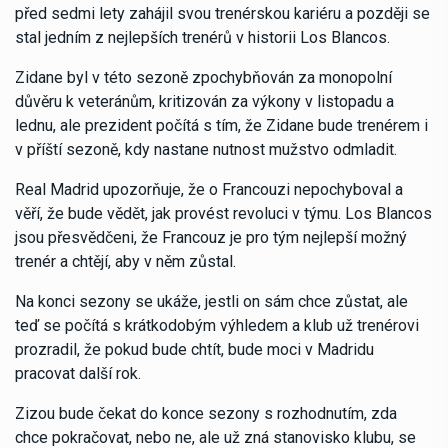
před sedmi lety zahájil svou trenérskou kariéru a později se
stal jedním z nejlepších trenérů v historii Los Blancos.
Zidane byl v této sezoně zpochybňován za monopolní
důvěru k veteránům, kritizován za výkony v listopadu a
lednu, ale prezident počítá s tím, že Zidane bude trenérem i
v příští sezoně, kdy nastane nutnost mužstvo odmladit.
Real Madrid upozorňuje, že o Francouzi nepochyboval a
věří, že bude vědět, jak provést revoluci v týmu. Los Blancos
jsou přesvědčeni, že Francouz je pro tým nejlepší možný
trenér a chtějí, aby v něm zůstal.
Na konci sezony se ukáže, jestli on sám chce zůstat, ale
teď se počítá s krátkodobým výhledem a klub už trenérovi
prozradil, že pokud bude chtít, bude moci v Madridu
pracovat další rok.
Zizou bude čekat do konce sezony s rozhodnutím, zda
chce pokračovat, nebo ne, ale už zná stanovisko klubu, se