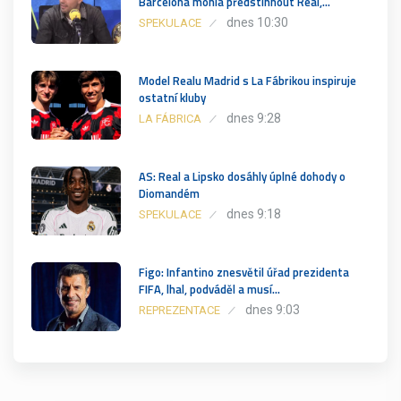
Barcelona mohla předstihnout Real,…
dnes 10:30
SPEKULACE
Model Realu Madrid s La Fábrikou inspiruje
ostatní kluby
dnes 9:28
LA FÁBRICA
AS: Real a Lipsko dosáhly úplné dohody o
Diomandém
dnes 9:18
SPEKULACE
Figo: Infantino znesvětil úřad prezidenta
FIFA, lhal, podváděl a musí…
dnes 9:03
REPREZENTACE