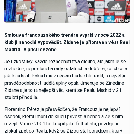
Smlouva francouzského trenéra vyprší v roce 2022 a
klub ji nehodlá vypovědět. Zidane je připraven vést Real
Madrid i v příští sezóně.
Je úzkostlivý. Každé rozhodnutí trvá dlouho, ale jakmile se
rozhodne, neposlouchá rady ostatních a dobře ví, co chce a
jak to udělat. Pokud mu v něčem bude chtít radit, s největší
pravděpodobností udělá úplný opak. Jmenuje se Zinédine
Zidane a je to ta nejlepší věc, která se Realu Madrid v 21.
století přihodila.
Florentino Pérez je přesvědčen, že Francouz je nejlepší
osobou, kterou mohl do klubu přivést, a nehodlá se s ním
rozejít. V roce 2001 ho koupil jako fotbalistu, později ho
získal zpět do Realu, když se Zizou stal poradcem, který