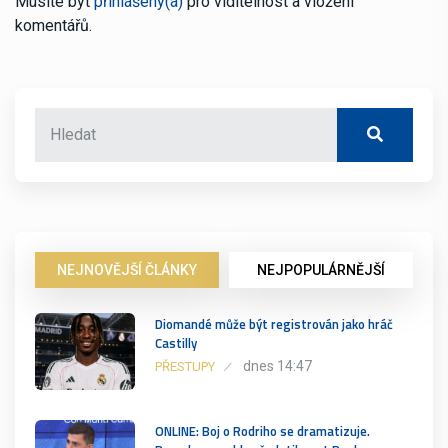
Musíte být
přihlášený(á)
pro viditelnost a vložení
komentářů.
NEJNOVĚJŠÍ ČLÁNKY
NEJPOPULÁRNĚJŠÍ
Diomandé může být registrován jako hráč
Castilly
dnes 14:47
PŘESTUPY
ONLINE: Boj o Rodriho se dramatizuje.