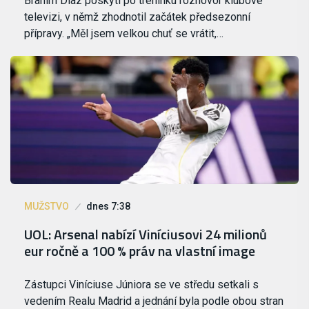
Brahim Díaz poskytl po tréninku rozhovor klubové
televizi, v němž zhodnotil začátek předsezonní
přípravy. „Měl jsem velkou chuť se vrátit,…
MUŽSTVO
dnes 7:38
UOL: Arsenal nabízí Viníciusovi 24 milionů
eur ročně a 100 % práv na vlastní image
Zástupci Viníciuse Júniora se ve středu setkali s
vedením Realu Madrid a jednání byla podle obou stran