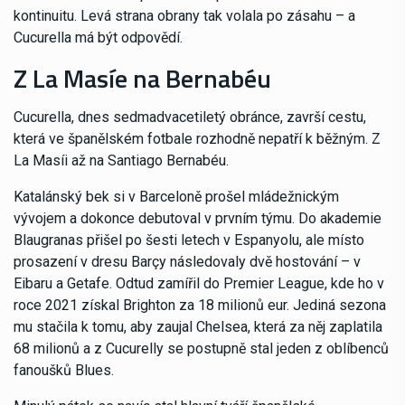
kontinuitu. Levá strana obrany tak volala po zásahu – a
Cucurella má být odpovědí.
Z La Masíe na Bernabéu
Cucurella, dnes sedmadvacetiletý obránce, završí cestu,
která ve španělském fotbale rozhodně nepatří k běžným. Z
La Masíi až na Santiago Bernabéu.
Katalánský bek si v Barceloně prošel mládežnickým
vývojem a dokonce debutoval v prvním týmu. Do akademie
Blaugranas přišel po šesti letech v Espanyolu, ale místo
prosazení v dresu Barçy následovaly dvě hostování – v
Eibaru a Getafe. Odtud zamířil do Premier League, kde ho v
roce 2021 získal Brighton za 18 milionů eur. Jediná sezona
mu stačila k tomu, aby zaujal Chelsea, která za něj zaplatila
68 milionů a z Cucurelly se postupně stal jeden z oblíbenců
fanoušků Blues.