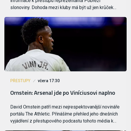
informace k přestupu reprezentanta Pobřeží
slonoviny. Dohoda mezi kluby má být už jen krůček…
PŘESTUPY
včera 17:30
Ornstein: Arsenal jde po Viníciusovi naplno
David Ornstein patří mezi nejrespektovanější novináře
portálu The Athletic. Přinášíme přehled jeho dnešních
vyjádření z přestupového podcastu tohoto média k…