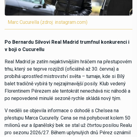
Marc Cucurella (zdroj: instagram.com)
Po Bernardu Silvovi Real Madrid trumfnul konkurenci i
v boji o Cucurellu
Real Madrid je zatím nejaktivnějším hráčem na přestupovém
trhu, který se teprve rozjíždí (oficiálně až 30. června) a
probíhá uprostřed mistrovství světa – turnaje, kde si Bílý
balet tradičně vybírá ty nejzajímavější posily. Klub vedený
Florentinem Pérezem ale tentokrát nenechává nic náhodě a
po nepovedené minulé sezoně rychle skládá nový tým.
V neděli se objevila informace o dohodě s Chelsea na
přestupu Marca Cucurelly. Cena se má pohybovat kolem 50
milionů eur a španělský bek se stal už čtvrtou posilou Realu
pro sezonu 2026/27. Během uplynulých dnů Pérez oznámil