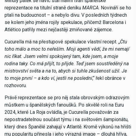
Minulý pátek se navíc stal hlavní tváří španělské
reprezentace na titulní straně deníku
MARCA
. Novináři se ho
ptali na budoucnost – a nebylo divu. V posledních týdnech
se kolem jeho jména rojily spekulace, přičemž Barcelona i
Atlético patřily mezi nejčastěji zmiňované zájemce.
Cucurella má na přestupové spekulace vlastní recept. „
Čtu
toho málo a moc to neřeším. Moji agenti vědí, že mi nemají
nic říkat. Jsem velmi spokojený tam, kde jsem, a moje
rodina taky. Co má přijít, to přijde. Teď jsem soustředěný na
mistrovství světa a na to, abych si tuhle zkušenost užil. Je
to moje první – a kdo ví, jestli ne poslední
,“ řekl obránce v
rozhovoru.
Právě reprezentace se pro něj stala obrovským odrazovým
můstkem u španělských fanoušků. Po skvělé roli na Euru
2024, které La Roja ovládla, je Cucurella považován za
nepostradatelnou součást týmu i na světovém šampionátu,
který dnes Španělé zahajují v Atlantě. Kromě výkonů na hřišti
mu popularitu přinesla i jeho výrazná image – dlouhá hříva,