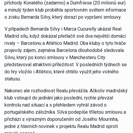
příchody Konatého (zadarmo) a Dumfriese (20 milionů eur)
a minulý týden klub proběhla sportovním světem informace
o zisku Bernarda Silvy, který dorazí po vypršení smlouvy.
V případech Bernarda Silvy i Marca Cucurelly ukázal Real
Madrid sílu, když dokázal přetlačit své dva největší domácí
rivaly – Barcelonu a Atlético Madrid. Oba kluby o tyto hráče
projevily zájem, zejména Barcelona dlouhodobě sledovala
Silvu, který po konci smlouvy v Manchesteru City
představoval atraktivní příležitost. V posledních týdnech se
do hry vložilo i Atlético, které chtělo využít jeho volného
statusu.
Nakonec ale rozhodnost Realu převážila. Ačkoliv madridský
klub vstoupil do jednání jako poslední, rychle převzal
kontrolu nad situací a s přehledem vyhrál závod o
portugalského záložníka. Silva podepíše tříletou smlouvu a
přichází s výrazným doporučením od Josého Mourinha,
jedné z hlavních novinek v projektu Realu Madrid oproti