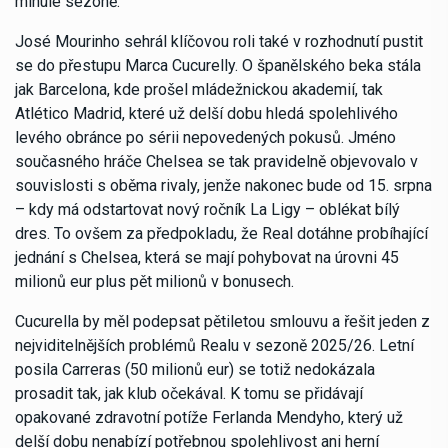
minulé sezoně.
José Mourinho sehrál klíčovou roli také v rozhodnutí pustit
se do přestupu Marca Cucurelly. O španělského beka stála
jak Barcelona, kde prošel mládežnickou akademií, tak
Atlético Madrid, které už delší dobu hledá spolehlivého
levého obránce po sérii nepovedených pokusů. Jméno
současného hráče Chelsea se tak pravidelně objevovalo v
souvislosti s oběma rivaly, jenže nakonec bude od 15. srpna
– kdy má odstartovat nový ročník La Ligy – oblékat bílý
dres. To ovšem za předpokladu, že Real dotáhne probíhající
jednání s Chelsea, která se mají pohybovat na úrovni 45
milionů eur plus pět milionů v bonusech.
Cucurella by měl podepsat pětiletou smlouvu a řešit jeden z
nejviditelnějších problémů Realu v sezoně 2025/26. Letní
posila Carreras (50 milionů eur) se totiž nedokázala
prosadit tak, jak klub očekával. K tomu se přidávají
opakované zdravotní potíže Ferlanda Mendyho, který už
delší dobu nenabízí potřebnou spolehlivost ani herní