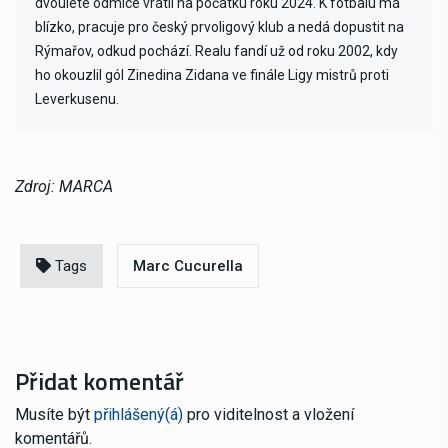
dvouleté odmlce vrátil na počátku roku 2024. K fotbalu má
blízko, pracuje pro český prvoligový klub a nedá dopustit na
Rýmařov, odkud pochází. Realu fandí už od roku 2002, kdy
ho okouzlil gól Zinedina Zidana ve finále Ligy mistrů proti
Leverkusenu.
Zdroj: MARCA
Tags
Marc Cucurella
Přidat komentář
Musíte být
přihlášený(á)
pro viditelnost a vložení
komentářů.