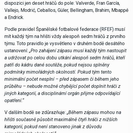
dispozici jen deset hráčů do pole: Valverde, Fran García,
Vallejo, Modrić, Ceballos, Güler, Bellingham, Brahim, Mbappé
a Endrick.
Podle pravidel Španělské fotbalové federace (RFEF) musí
mít každý tým na hřišti vždy alespoň sedm hráčů z prvního
týmu. Toto pravidlo je vysvětleno v druhém bodě desátého
ustanovení:
„Pro zahájení zápasu musí každý tým nastoupit
a udržovat po celou dobu utkání alespoň sedm hráčů, kteří
patří do kádru dané soutěže, pokud nejsou splněny
podmínky mimořádných okolností. Pokud tým tento
minimální počet nesplní – před zápasem či během jeho
průběhu – nebude možné chybějící počet doplnit hráči z
jiných kategorií, a disciplinární orgán přijme odpovídající
opatření.“
V dalším bodě se zdůrazňuje:
„Během zápasu mohou na
hřišti současně působit maximálně čtyři hráči z nižších
kategorií, pokud není stanoveno jinak z důvodu