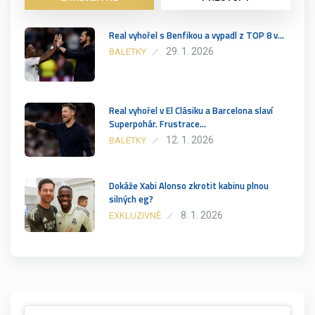
Real vyhořel s Benfikou a vypadl z TOP 8 v…
29. 1. 2026
BALETKY
Real vyhořel v El Clásiku a Barcelona slaví
Superpohár. Frustrace…
12. 1. 2026
BALETKY
Dokáže Xabi Alonso zkrotit kabinu plnou
silných eg?
8. 1. 2026
EXKLUZIVNĚ