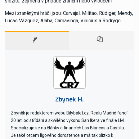
složité, zejména v případě zranění nebo vyloučení.
Mezi zraněnými hráči jsou: Carvajal, Militao, Rüdiger, Mendy,
Lucas Vázquez, Alaba, Camavinga, Vinicius a Rodrygo.
Zbynek H.
Zbyněk je redaktorem webu Bilybalet.cz. Realu Madrid fandí
20 let, od střídání a skvělého výkonu San Ikera ve finále LM.
Specializuje se na články o financích Los Blancos a Castillu.
Je také otcem ligového dorostence a má tak blízko k