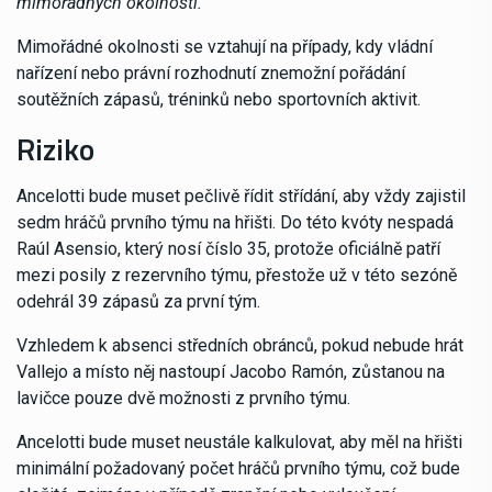
mimořádných okolností.“
Mimořádné okolnosti se vztahují na případy, kdy vládní
nařízení nebo právní rozhodnutí znemožní pořádání
soutěžních zápasů, tréninků nebo sportovních aktivit.
Riziko
Ancelotti bude muset pečlivě řídit střídání, aby vždy zajistil
sedm hráčů prvního týmu na hřišti. Do této kvóty nespadá
Raúl Asensio, který nosí číslo 35, protože oficiálně patří
mezi posily z rezervního týmu, přestože už v této sezóně
odehrál 39 zápasů za první tým.
Vzhledem k absenci středních obránců, pokud nebude hrát
Vallejo a místo něj nastoupí Jacobo Ramón, zůstanou na
lavičce pouze dvě možnosti z prvního týmu.
Ancelotti bude muset neustále kalkulovat, aby měl na hřišti
minimální požadovaný počet hráčů prvního týmu, což bude