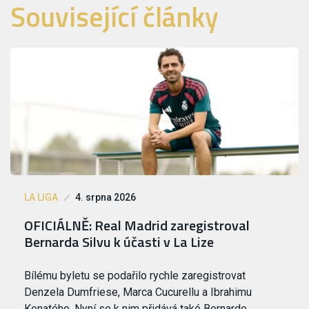
Související články
LA LIGA
4. srpna 2026
OFICIÁLNĚ: Real Madrid zaregistroval
Bernarda Silvu k účasti v La Lize
Bílému byletu se podařilo rychle zaregistrovat
Denzela Dumfriese, Marca Cucurellu a Ibrahimu
Konatého. Nyní se k nim přidává také Bernardo…