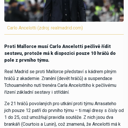
Carlo Ancelotti (zdroj: realmadrid.com)
Proti Mallorce musí Carlo Ancelotti pečlivě řídit
sestavu, protože má k dispozici pouze 10 hráčů do
pole z prvního týmu.
Real Madrid se proti Mallorce představí s kádrem plným
hráčů z akademie. Zranění (devět hráčů) a suspendace
Tchouaméniho nutí trenéra Carla Ancelottiho k pečlivému
řízení základní sestavy i střídání.
Ze 21 hráčů povolaných pro utkání proti týmu Arrasateho
jich pouze 12 patří do prvního týmu – ti mají dresy s čísly od
1 do 25, což umožňují pravidla soutěže. Z nich jsou dva
brankáři (Courtois a Lunin), což znamená, že Ancelotti má k