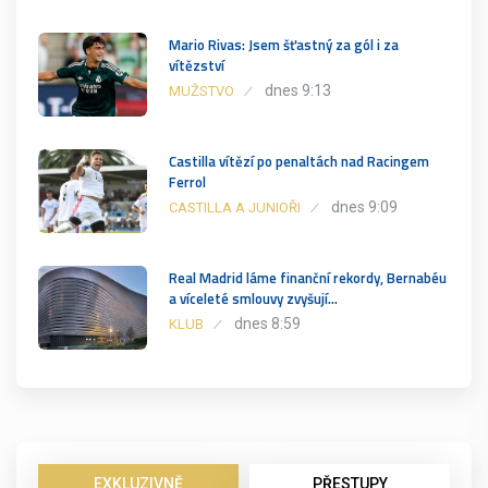
Mario Rivas: Jsem šťastný za gól i za
vítězství
dnes 9:13
MUŽSTVO
Castilla vítězí po penaltách nad Racingem
Ferrol
dnes 9:09
CASTILLA A JUNIOŘI
Real Madrid láme finanční rekordy, Bernabéu
a víceleté smlouvy zvyšují…
dnes 8:59
KLUB
EXKLUZIVNĚ
PŘESTUPY