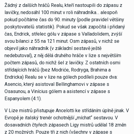
Žádný z dalších hráčů Realu, kteří nastoupili do zápasu z
lavičky, nedosáhl 100 minut v roli náhradníka… alespoň
pokud počítáme čas do 90. minuty (podle pravidel většiny
poskytovatelů statistik). Pokud se však započítá i přidaný
čas, Endrick, střelec gólu v zápase s Valladolidem, zvýší
svou bilanci z 55 na 121 minut. Osm zápasů, v nichž se
objevil jako náhradník (v základní sestavě ještě
nedebutoval), z něj dělá druhého hráče v lize s největším
počtem zápasů, do nichž šel z lavičky. Z ostatních osmi
střídajících hráčů (bez Modriće, Rodryga, Brahima a
Endricka) Realu se v lize na gólech podíleli pouze dva:
Asencio, který asistoval Bellinghamovi v zápase s
Osasunou, a Vinícius gólem a asistencí v zápase s
Espanyolem (4:1).
V Lize mistrů přistupuje Ancelotti ke střídáním úplně jinak. V
Evropě je italský trenér ochotnější „míchat“ sestavou. V
dosavadních čtyřech zápasech Ligy mistrů udělal 18 změn
z 20 možných. Pouze tři z nich (všechny v zápase s