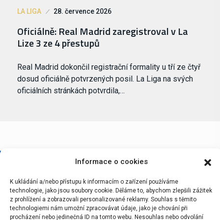
LA LIGA
28. července 2026
Oficiálně: Real Madrid zaregistroval v La
Lize 3 ze 4 přestupů
Real Madrid dokončil registrační formality u tří ze čtyř
dosud oficiálně potvrzených posil. La Liga na svých
oficiálních stránkách potvrdila,…
Informace o cookies
K ukládání a/nebo přístupu k informacím o zařízení používáme
technologie, jako jsou soubory cookie. Děláme to, abychom zlepšili zážitek
z prohlížení a zobrazovali personalizované reklamy. Souhlas s těmito
technologiemi nám umožní zpracovávat údaje, jako je chování při
Portál Bílýbalet.cz byl založen pod názvem Real-
procházení nebo jedinečná ID na tomto webu. Nesouhlas nebo odvolání