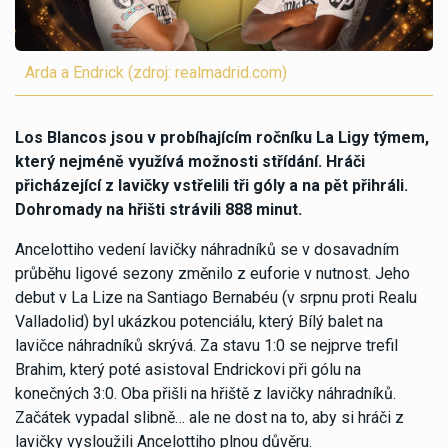
Arda a Endrick (zdroj: realmadrid.com)
Los Blancos jsou v probíhajícím ročníku La Ligy týmem,
který nejméně využívá možnosti střídání. Hráči
přicházející z lavičky vstřelili tři góly a na pět přihráli.
Dohromady na hřišti strávili 888 minut.
Ancelottiho vedení lavičky náhradníků se v dosavadním
průběhu ligové sezony změnilo z euforie v nutnost. Jeho
debut v La Lize na Santiago Bernabéu (v srpnu proti Realu
Valladolid) byl ukázkou potenciálu, který Bílý balet na
lavičce náhradníků skrývá. Za stavu 1:0 se nejprve trefil
Brahim, který poté asistoval Endrickovi při gólu na
konečných 3:0. Oba přišli na hřiště z lavičky náhradníků.
Začátek vypadal slibně… ale ne dost na to, aby si hráči z
lavičky vysloužili Ancelottiho plnou důvěru.