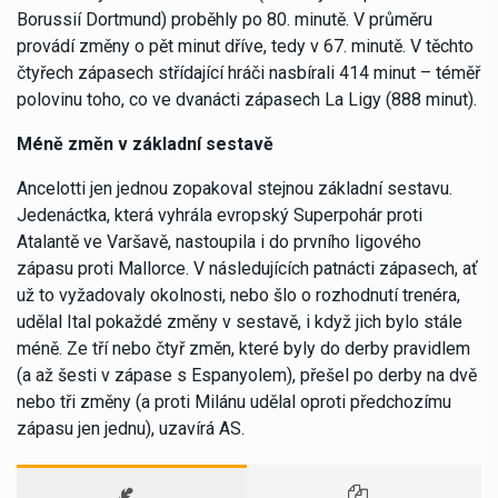
Borussií Dortmund) proběhly po 80. minutě. V průměru
provádí změny o pět minut dříve, tedy v 67. minutě. V těchto
čtyřech zápasech střídající hráči nasbírali 414 minut – téměř
polovinu toho, co ve dvanácti zápasech La Ligy (888 minut).
Méně změn v základní sestavě
Ancelotti jen jednou zopakoval stejnou základní sestavu.
Jedenáctka, která vyhrála evropský Superpohár proti
Atalantě ve Varšavě, nastoupila i do prvního ligového
zápasu proti Mallorce. V následujících patnácti zápasech, ať
už to vyžadovaly okolnosti, nebo šlo o rozhodnutí trenéra,
udělal Ital pokaždé změny v sestavě, i když jich bylo stále
méně. Ze tří nebo čtyř změn, které byly do derby pravidlem
(a až šesti v zápase s Espanyolem), přešel po derby na dvě
nebo tři změny (a proti Milánu udělal oproti předchozímu
zápasu jen jednu), uzavírá AS.