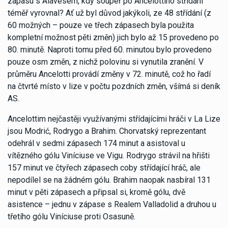
zápasu s Alavésem, kdy soupeř po Ancelottiho střídání
téměř vyrovnal? Ať už byl důvod jakýkoli, ze 48 střídání (z
60 možných – pouze ve třech zápasech byla použita
kompletní možnost pěti změn) jich bylo až 15 provedeno po
80. minutě. Naproti tomu před 60. minutou bylo provedeno
pouze osm změn, z nichž polovinu si vynutila zranění. V
průměru Ancelotti provádí změny v 72. minutě, což ho řadí
na čtvrté místo v lize v počtu pozdních změn, všímá si deník
AS.
Ancelottim nejčastěji využívanými střídajícími hráči v La Lize
jsou Modrić, Rodrygo a Brahim. Chorvatský reprezentant
odehrál v sedmi zápasech 174 minut a asistoval u
vítězného gólu Viníciuse ve Vigu. Rodrygo strávil na hřišti
157 minut ve čtyřech zápasech coby střídající hráč, ale
nepodílel se na žádném gólu. Brahim naopak nasbíral 131
minut v pěti zápasech a připsal si, kromě gólu, dvě
asistence – jednu v zápase s Realem Valladolid a druhou u
třetího gólu Viníciuse proti Osasuně.