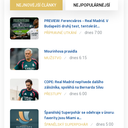
NEJNOVĚJŠÍ ČLÁNKY
NEJPOPULÁRNĚJŠÍ
PREVIEW: Ferencváros - Real Madrid. V
Budapešti druhý test, tentokrát…
dnes 7:00
PŘÍPRAVNÉ UTKÁNÍ
Mourinhova pravidla
dnes 6:15
MUŽSTVO
COPE: Real Madrid nepřivede dalšího
záložníka, spoléhá na Bernarda Silvu
dnes 6:00
PŘESTUPY
Španělský Superpohár se odehraje v únoru:
favority jsou Miami a…
dnes 5:00
ŠPANĚLSKÝ SUPERPOHÁR