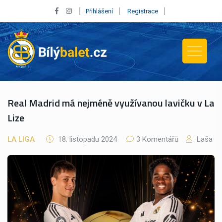
Přihlášení
Registrace
Real Madrid má nejméně využívanou lavičku v La
Lize
LA LIGA
18. listopadu 2024
3 Komentářů
Laša