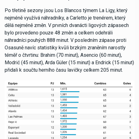
Po třetině sezony jsou Los Blancos týmem La Ligy, který
nejméně využívá náhradníky, a Carletto je trenérem, který
dělá nejméně změn. V prvních dvanácti ligových zápasech
bylo provedeno pouze 48 změn a celkem odehráli
náhradníci pouhých 888 minut. V posledním zápase proti
Osasuně navíc statistiky kvůli brzkým zraněním narostly
téměř o čtvrtinu: Brahim (70 minut), Asencio (60 minut),
Modrić (45 minut), Arda Güler (15 minut) a Endrick (15 minut)
přidali k součtu herního času lavičky celkem 205 minut.