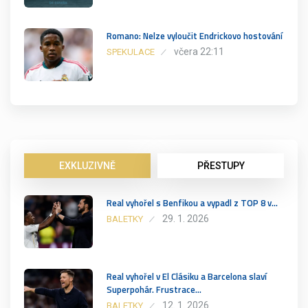
Romano: Nelze vyloučit Endrickovo hostování
včera 22:11
SPEKULACE
EXKLUZIVNĚ
PŘESTUPY
Real vyhořel s Benfikou a vypadl z TOP 8 v…
29. 1. 2026
BALETKY
Real vyhořel v El Clásiku a Barcelona slaví
Superpohár. Frustrace…
12. 1. 2026
BALETKY