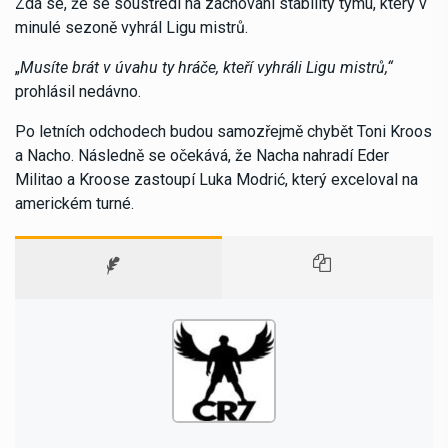
Zdá se, že se soustředí na zachování stability týmu, který v
minulé sezoně vyhrál Ligu mistrů.
„
Musíte brát v úvahu ty hráče, kteří vyhráli Ligu mistrů,“
prohlásil nedávno.
Po letních odchodech budou samozřejmě chybět Toni Kroos
a Nacho. Následně se očekává, že Nacha nahradí Eder
Militao a Kroose zastoupí Luka Modrić, který exceloval na
americkém turné.