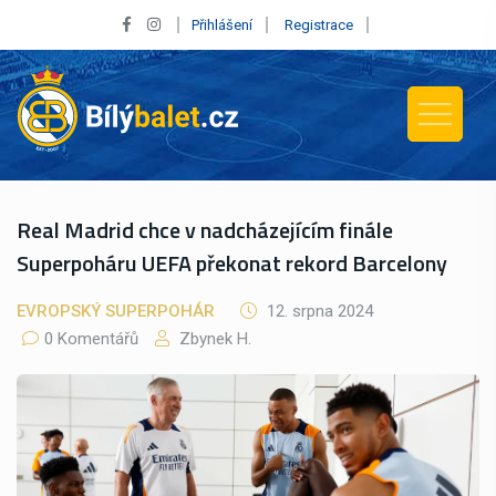
Přihlášení
Registrace
Real Madrid chce v nadcházejícím finále
Superpoháru UEFA překonat rekord Barcelony
EVROPSKÝ SUPERPOHÁR
12. srpna 2024
0 Komentářů
Zbynek H.