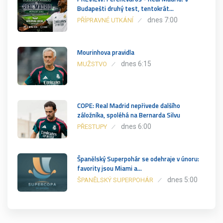
Budapešti druhý test, tentokrát…
dnes 7:00
PŘÍPRAVNÉ UTKÁNÍ
Mourinhova pravidla
dnes 6:15
MUŽSTVO
COPE: Real Madrid nepřivede dalšího
záložníka, spoléhá na Bernarda Silvu
dnes 6:00
PŘESTUPY
Španělský Superpohár se odehraje v únoru:
favority jsou Miami a…
dnes 5:00
ŠPANĚLSKÝ SUPERPOHÁR