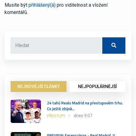
Musíte být
přihlášený(á)
pro viditelnost a vložení
komentářů.
NEJNOVĚJŠÍ ČLÁNKY
NEJPOPULÁRNĚJŠÍ
24 tahů Realu Madrid na přestupovém trhu.
Co ještě zbývá…
dnes 9:07
PŘESTUPY
PREVIEW: Ferencváros - Real Madrid. V