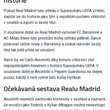
historie
Pokud Real Madrid tuto středu v Superpoháru UEFA zvítězí,
zapíše se do historie jako tým s největším počtem vítězství
v soutěži a zajistí si šestý titul.
V současné době se Real Madrid vyrovnal FC Barceloně a
AC Milán, které tuto prestižní trofej vyhrály pětkrát. Šance
překonat věčné rivaly z Barcelony a získat rekordní šestý
titul tak jistě přidá na vzrušení.
Navíc by se Carlo Ancelotti díky tomuto vítězství stal
nejúspěšnějším trenérem v historii Superpoháru UEFA. V
současné době je Ancelotti s Pepem Guardiolou na stejné
pozici, každý z nich vyhrál tuto trofej čtyřikrát.
Očekávaná sestava Realu Madrid
Ancelotti naznačil zachování kontinuity v sestavě a naznačil,
že nováčci jako Endrick a Kylian Mbappe možná nenastoupí.