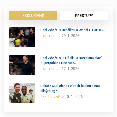
EXKLUZIVNĚ
PŘESTUPY
Real vyhořel s Benfikou a vypadl z TOP 8 v…
29. 1. 2026
BALETKY
Real vyhořel v El Clásiku a Barcelona slaví
Superpohár. Frustrace…
12. 1. 2026
BALETKY
Dokáže Xabi Alonso zkrotit kabinu plnou
silných eg?
8. 1. 2026
EXKLUZIVNĚ