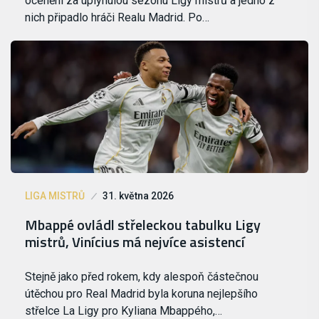
ocenění za uplynulou sezonu Ligy mistrů a jedno z
nich připadlo hráči Realu Madrid. Po…
LIGA MISTRŮ
31. května 2026
Mbappé ovládl střeleckou tabulku Ligy
mistrů, Vinícius má nejvíce asistencí
Stejně jako před rokem, kdy alespoň částečnou
útěchou pro Real Madrid byla koruna nejlepšího
střelce La Ligy pro Kyliana Mbappého,…