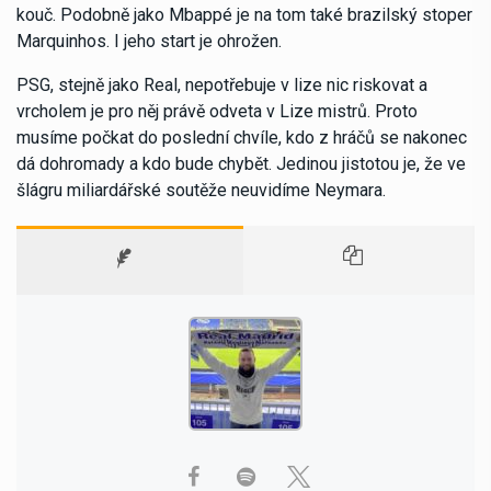
kouč. Podobně jako Mbappé je na tom také brazilský stoper
Marquinhos. I jeho start je ohrožen.
PSG, stejně jako Real, nepotřebuje v lize nic riskovat a
vrcholem je pro něj právě odveta v Lize mistrů. Proto
musíme počkat do poslední chvíle, kdo z hráčů se nakonec
dá dohromady a kdo bude chybět. Jedinou jistotou je, že ve
šlágru miliardářské soutěže neuvidíme Neymara.