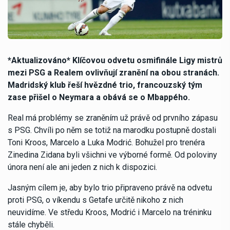
*Aktualizováno* Klíčovou odvetu osmifinále Ligy mistrů
mezi PSG a Realem ovlivňují zranění na obou stranách.
Madridský klub řeší hvězdné trio, francouzský tým
zase přišel o Neymara a obává se o Mbappého.
Real má problémy se zraněním už právě od prvního zápasu
s PSG. Chvíli po něm se totiž na marodku postupně dostali
Toni Kroos, Marcelo a Luka Modrić. Bohužel pro trenéra
Zinedina Zidana byli všichni ve výborné formě. Od poloviny
února není ale ani jeden z nich k dispozici.
Jasným cílem je, aby bylo trio připraveno právě na odvetu
proti PSG, o víkendu s Getafe určitě nikoho z nich
neuvidíme. Ve středu Kroos, Modrić i Marcelo na tréninku
stále chyběli.