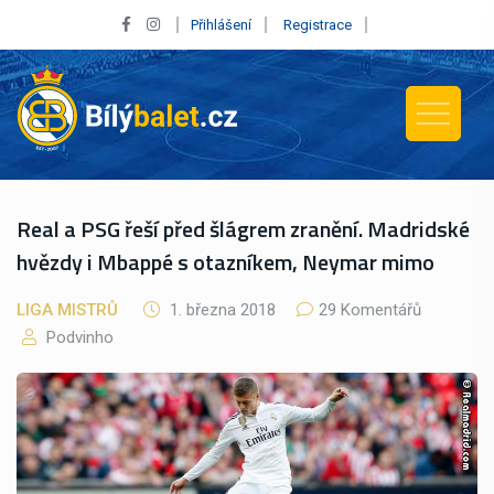
Přihlášení
Registrace
Real a PSG řeší před šlágrem zranění. Madridské
hvězdy i Mbappé s otazníkem, Neymar mimo
LIGA MISTRŮ
1. března 2018
29 Komentářů
Podvinho