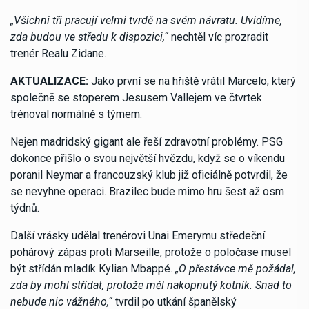
„Všichni tři pracují velmi tvrdě na svém návratu. Uvidíme,
zda budou ve středu k dispozici,“
nechtěl víc prozradit
trenér Realu Zidane.
AKTUALIZACE:
Jako první se na hřiště vrátil Marcelo, který
společně se stoperem Jesusem Vallejem ve čtvrtek
trénoval normálně s týmem.
Nejen madridský gigant ale řeší zdravotní problémy. PSG
dokonce přišlo o svou největší hvězdu, když se o víkendu
poranil Neymar a francouzský klub již oficiálně potvrdil, že
se nevyhne operaci. Brazilec bude mimo hru šest až osm
týdnů.
Další vrásky udělal trenérovi Unai Emerymu středeční
pohárový zápas proti Marseille, protože o poločase musel
být střídán mladík Kylian Mbappé.
„O přestávce mě požádal,
zda by mohl střídat, protože měl nakopnutý kotník. Snad to
nebude nic vážného,“
tvrdil po utkání španělský