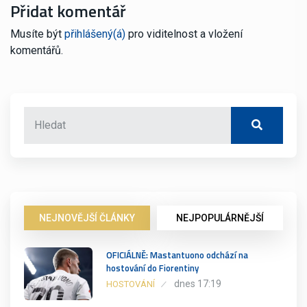
Přidat komentář
Musíte být
přihlášený(á)
pro viditelnost a vložení
komentářů.
NEJNOVĚJŠÍ ČLÁNKY
NEJPOPULÁRNĚJŠÍ
OFICIÁLNĚ: Mastantuono odchází na
hostování do Fiorentiny
dnes 17:19
HOSTOVÁNÍ