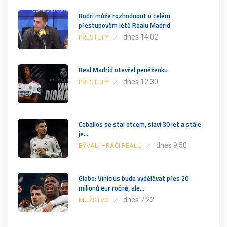
Rodri může rozhodnout o celém
přestupovém létě Realu Madrid
dnes 14:02
PŘESTUPY
Real Madrid otevřel peněženku
dnes 12:30
PŘESTUPY
Ceballos se stal otcem, slaví 30 let a stále
je…
dnes 9:50
BÝVALÍ HRÁČI REALU
Globo: Vinícius bude vydělávat přes 20
milionů eur ročně, ale…
dnes 7:22
MUŽSTVO