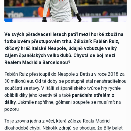
Ve svých pětadvaceti letech patří mezi horké zboží na
fotbalovém přestupovém trhu. Záložník Fabián Ruiz,
klíčový hráč italské Neapole, údajně vzbuzuje velký
zájem španělských velkoklubů. Chystá se boj mezi
Realem Madrid a Barcelonou?
Fabián Ruiz přestoupil do Neapole z Betisu v roce 2018 za
30 milionů eur. Od té doby se postupně stal nenahraditelnou
součástí sestavy. V Itálii si španělského tvůrce hry rychle
oblíbili díky jeho kreativitě a také
parádním střelám z
dálky.
Jakmile napřáhne, gólmani soupeře se musí mít na
pozoru.
To je zrovna jedna z věcí, která záloze Realu Madrid
dlouhodobě chybí. Několik zdrojů se shoduje, že Bílý balet