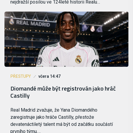
nejdražší posilou ve 124leté historii Realu…
PŘESTUPY
včera 14:47
Diomandé může být registrován jako hráč
Castilly
Real Madrid zvažuje, že Yana Diomandého
zaregistruje jako hráče Castilly, přestože
devatenáctiletý talent má být od začátku součástí
prvního týmu.…