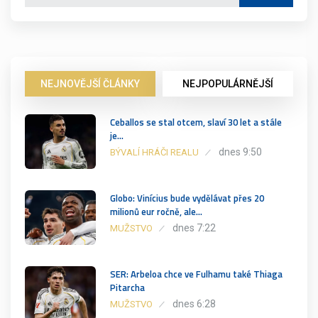
NEJNOVĚJŠÍ ČLÁNKY
NEJPOPULÁRNĚJŠÍ
Ceballos se stal otcem, slaví 30 let a stále
je…
dnes 9:50
BÝVALÍ HRÁČI REALU
Globo: Vinícius bude vydělávat přes 20
milionů eur ročně, ale…
dnes 7:22
MUŽSTVO
SER: Arbeloa chce ve Fulhamu také Thiaga
Pitarcha
dnes 6:28
MUŽSTVO