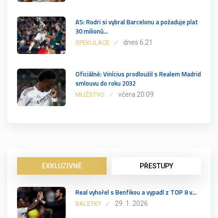
AS: Rodri si vybral Barcelonu a požaduje plat
30 milionů…
dnes 6:21
SPEKULACE
Oficiálně: Vinícius prodloužil s Realem Madrid
smlouvu do roku 2032
včera 20:09
MUŽSTVO
EXKLUZIVNĚ
PŘESTUPY
Real vyhořel s Benfikou a vypadl z TOP 8 v…
29. 1. 2026
BALETKY