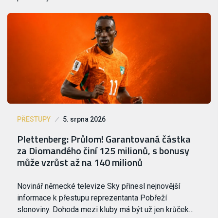
PŘESTUPY
5. srpna 2026
Plettenberg: Průlom! Garantovaná částka
za Diomandého činí 125 milionů, s bonusy
může vzrůst až na 140 milionů
Novinář německé televize Sky přinesl nejnovější
informace k přestupu reprezentanta Pobřeží
slonoviny. Dohoda mezi kluby má být už jen krůček…