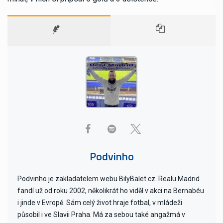
Podvinho
Podvinho je zakladatelem webu BilyBalet.cz. Realu Madrid
fandí už od roku 2002, několikrát ho viděl v akci na Bernabéu
i jinde v Evropě. Sám celý život hraje fotbal, v mládeži
působil i ve Slavii Praha. Má za sebou také angažmá v