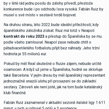
by v létě rád jednu posilu do zálohy přivedl, přestože
konkurence bude i po odchodu Isca vysoká. Fabián Ruiz by
musel o své místo v sestavě tvrdě bojovat.
Na druhou stranu, léto 2022 bude ideální příležitostí, kdy
španělského záložníka získat. Riuz má totiž v Neapoli
kontrakt do roku 2023
a přestup do Španělska by se mu
podle všeho zamlouval. Neapol zase nebude chtít o
pětadvacetiletého fotbalistu přijít bez náhrady. Jeho tržní
hodnota je 55 milionů eur.
Pokud by měl Real skutečně o Ruize zájem, nebude určitě
osamocen. A když už jsme u Španělska, hodně se skloňuje
také Barcelona. V jejím dresu by měl španělský reprezentant
jednoznačně snazší ulohu při prosazení se do základní
sestavy. Zároveň ale není jisté, jak na tom bude katalánský
klub finančně.
Fabián Ruiz zaznamenal v aktuální sezoně italské ligy 1 611
minut, v nich si připsal 5 gólů a 3 asistence.