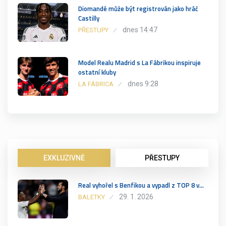
Diomandé může být registrován jako hráč
Castilly
dnes 14:47
PŘESTUPY
Model Realu Madrid s La Fábrikou inspiruje
ostatní kluby
dnes 9:28
LA FÁBRICA
EXKLUZIVNĚ
PŘESTUPY
Real vyhořel s Benfikou a vypadl z TOP 8 v…
29. 1. 2026
BALETKY