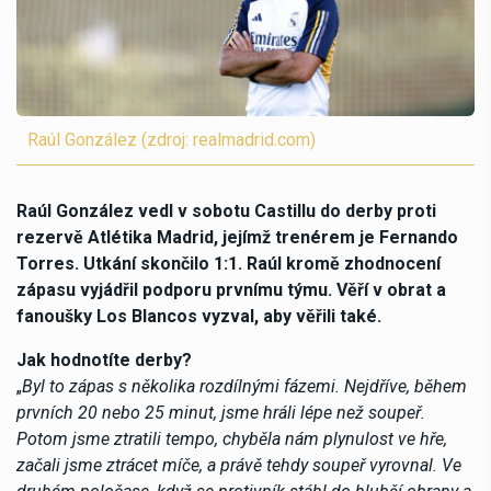
Raúl González (zdroj: realmadrid.com)
Raúl González vedl v sobotu Castillu do derby proti
rezervě Atlétika Madrid, jejímž trenérem je Fernando
Torres. Utkání skončilo 1:1. Raúl kromě zhodnocení
zápasu vyjádřil podporu prvnímu týmu. Věří v obrat a
fanoušky Los Blancos vyzval, aby věřili také.
Jak hodnotíte derby?
„
Byl to zápas s několika rozdílnými fázemi. Nejdříve, během
prvních 20 nebo 25 minut, jsme hráli lépe než soupeř.
Potom jsme ztratili tempo, chyběla nám plynulost ve hře,
začali jsme ztrácet míče, a právě tehdy soupeř vyrovnal. Ve