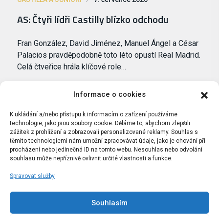
AS: Čtyři lídři Castilly blízko odchodu
Fran González, David Jiménez, Manuel Ángel a César
Palacios pravděpodobně toto léto opustí Real Madrid.
Celá čtveřice hrála klíčové role…
Informace o cookies
K ukládání a/nebo přístupu k informacím o zařízení používáme
technologie, jako jsou soubory cookie. Děláme to, abychom zlepšili
zážitek z prohlížení a zobrazovali personalizované reklamy. Souhlas s
těmito technologiemi nám umožní zpracovávat údaje, jako je chování při
procházení nebo jedinečná ID na tomto webu. Nesouhlas nebo odvolání
souhlasu může nepříznivě ovlivnit určité vlastnosti a funkce.
Spravovat služby
Portál Bílýbalet.cz byl založen pod názvem Real-
Madrid.cz v roce 2007
Souhlasím
Kopírování obsahu je přísně zakázáno.