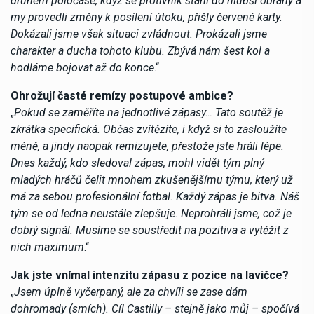
druhém poločase, když se protivník stáhl do hlubší obrany a
my provedli změny k posílení útoku, přišly červené karty.
Dokázali jsme však situaci zvládnout. Prokázali jsme
charakter a ducha tohoto klubu. Zbývá nám šest kol a
hodláme bojovat až do konce
.“
Ohrožují časté remízy postupové ambice?
„
Pokud se zaměříte na jednotlivé zápasy… Tato soutěž je
zkrátka specifická. Občas zvítězíte, i když si to zasloužíte
méně, a jindy naopak remizujete, přestože jste hráli lépe.
Dnes každý, kdo sledoval zápas, mohl vidět tým plný
mladých hráčů čelit mnohem zkušenějšímu týmu, který už
má za sebou profesionální fotbal. Každý zápas je bitva. Náš
tým se od ledna neustále zlepšuje. Neprohráli jsme, což je
dobrý signál. Musíme se soustředit na pozitiva a vytěžit z
nich maximum
.“
Jak jste vnímal intenzitu zápasu z pozice na lavičce?
„
Jsem úplně vyčerpaný, ale za chvíli se zase dám
dohromady (smích). Cíl Castilly – stejně jako můj – spočívá