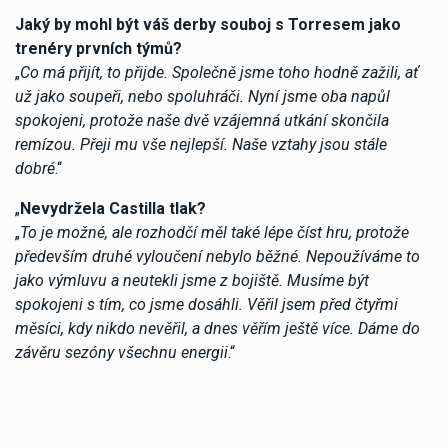
Jaký by mohl být váš derby souboj s Torresem jako
trenéry prvních týmů?
„
Co má přijít, to přijde. Společně jsme toho hodně zažili, ať
už jako soupeři, nebo spoluhráči. Nyní jsme oba napůl
spokojeni, protože naše dvě vzájemná utkání skončila
remízou. Přeji mu vše nejlepší. Naše vztahy jsou stále
dobré
.“
„
Nevydržela Castilla tlak?
„
To je možné, ale rozhodčí měl také lépe číst hru, protože
především druhé vyloučení nebylo běžné. Nepoužíváme to
jako výmluvu a neutekli jsme z bojiště. Musíme být
spokojeni s tím, co jsme dosáhli. Věřil jsem před čtyřmi
měsíci, kdy nikdo nevěřil, a dnes věřím ještě více. Dáme do
závěru sezóny všechnu energii
.“