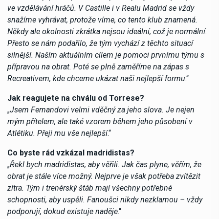
ve vzdělávání hráčů. V Castille i v Realu Madrid se vždy
snažíme vyhrávat, protože víme, co tento klub znamená.
Někdy ale okolnosti zkrátka nejsou ideální, což je normální.
Přesto se nám podařilo, že tým vychází z těchto situací
silnější. Naším aktuálním cílem je pomoci prvnímu týmu s
přípravou na obrat. Poté se plně zaměříme na zápas s
Recreativem, kde chceme ukázat naši nejlepší formu
.“
Jak reagujete na chválu od Torrese?
„
Jsem Fernandovi velmi vděčný za jeho slova. Je nejen
mým přítelem, ale také vzorem během jeho působení v
Atlétiku. Přeji mu vše nejlepší
.“
Co byste rád vzkázal madridistas?
„
Řekl bych madridistas, aby věřili. Jak čas plyne, věřím, že
obrat je stále více možný. Nejprve je však potřeba zvítězit
zítra. Tým i trenérský štáb mají všechny potřebné
schopnosti, aby uspěli. Fanoušci nikdy nezklamou – vždy
podporují, dokud existuje naděje
.“