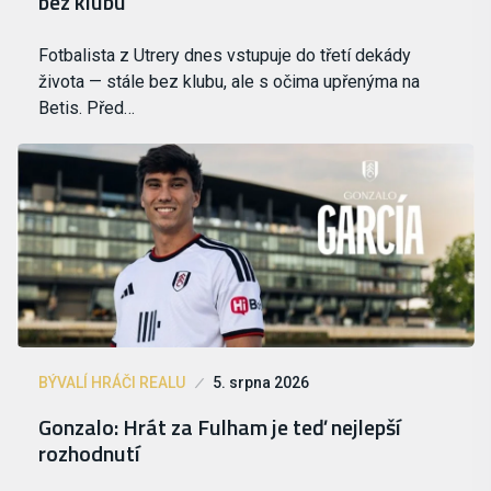
bez klubu
Fotbalista z Utrery dnes vstupuje do třetí dekády
života — stále bez klubu, ale s očima upřenýma na
Betis. Před…
BÝVALÍ HRÁČI REALU
5. srpna 2026
Gonzalo: Hrát za Fulham je teď nejlepší
rozhodnutí