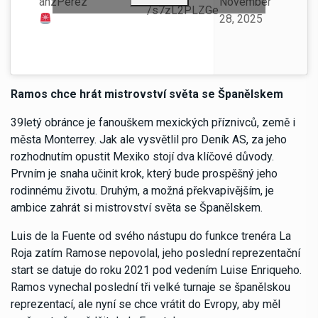
anzPerez
SEGUIR EN
November
/s7zL2PLZGe
RAYADOS“.
28, 2025
Ramos chce hrát mistrovství světa se Španělskem
39letý obránce je fanouškem mexických příznivců, země i
města Monterrey. Jak ale vysvětlil pro Deník AS, za jeho
rozhodnutím opustit Mexiko stojí dva klíčové důvody.
Prvním je snaha učinit krok, který bude prospěšný jeho
rodinnému životu. Druhým, a možná překvapivějším, je
ambice zahrát si mistrovství světa se Španělskem.
Luis de la Fuente od svého nástupu do funkce trenéra La
Roja zatím Ramose nepovolal, jeho poslední reprezentační
start se datuje do roku 2021 pod vedením Luise Enriqueho.
Ramos vynechal poslední tři velké turnaje se španělskou
reprezentací, ale nyní se chce vrátit do Evropy, aby měl