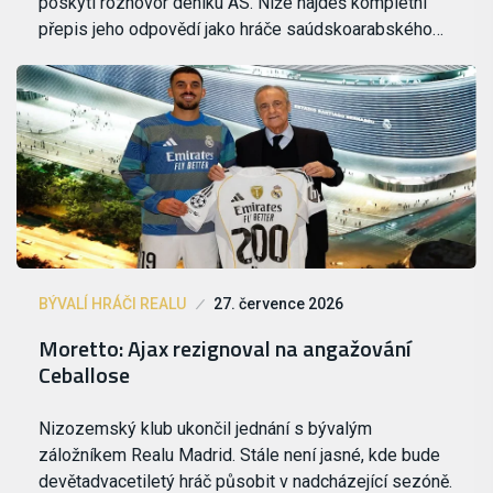
poskytl rozhovor deníku AS. Níže najdeš kompletní
přepis jeho odpovědí jako hráče saúdskoarabského…
BÝVALÍ HRÁČI REALU
27. července 2026
Moretto: Ajax rezignoval na angažování
Ceballose
Nizozemský klub ukončil jednání s bývalým
záložníkem Realu Madrid. Stále není jasné, kde bude
devětadvacetiletý hráč působit v nadcházející sezóně.