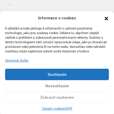
…
Informace o cookies
K ukládání a/nebo přístupu k informacím o zařízení používáme
technologie, jako jsou soubory cookie. Děláme to, abychom zlepšili
zážitek z prohlížení a zobrazovali personalizované reklamy. Souhlas s
těmito technologiemi nám umožní zpracovávat údaje, jako je chování při
procházení nebo jedinečná ID na tomto webu. Nesouhlas nebo odvolání
souhlasu může nepříznivě ovlivnit určité vlastnosti a funkce.
Spravovat služby
Portál Bílýbalet.cz byl založen pod názvem Real-
Madrid.cz v roce 2007
Souhlasím
Kopírování obsahu je přísně zakázáno.
Nesouhlasím
Zobrazit nastavení
Zásady cookies
GDPR