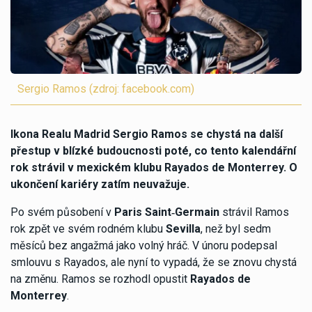
Sergio Ramos (zdroj: facebook.com)
Ikona Realu Madrid Sergio Ramos se chystá na další
přestup v blízké budoucnosti poté, co tento kalendářní
rok strávil v mexickém klubu Rayados de Monterrey. O
ukončení kariéry zatím neuvažuje.
Po svém působení v
Paris Saint‑Germain
strávil Ramos
rok zpět ve svém rodném klubu
Sevilla
, než byl sedm
měsíců bez angažmá jako volný hráč. V únoru podepsal
smlouvu s Rayados, ale nyní to vypadá, že se znovu chystá
na změnu. Ramos se rozhodl opustit
Rayados de
Monterrey
.