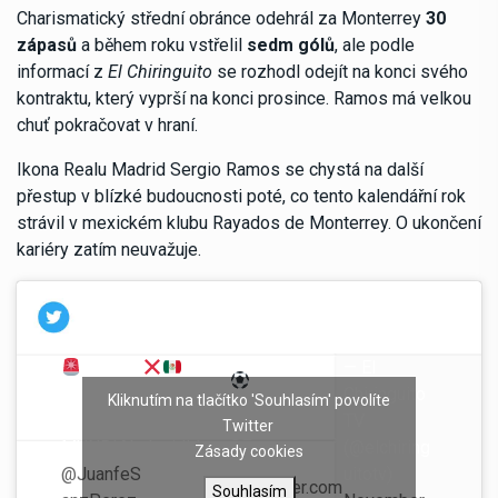
Charismatický střední obránce odehrál za Monterrey
30
zápasů
a během roku vstřelil
sedm gólů
, ale podle
informací z
El Chiringuito
se rozhodl odejít na konci svého
kontraktu, který vyprší na konci prosince. Ramos má velkou
chuť pokračovat v hraní.
Ikona Realu Madrid Sergio Ramos se chystá na další
přestup v blízké budoucnosti poté, co tento kalendářní rok
strávil v mexickém klubu Rayados de Monterrey. O ukončení
kariéry zatím neuvažuje.
— El
„Seguirá
EXCLUSI
„RAMOS
Chiringuito
Kliknutím na tlačítko 'Souhlasím' povolíte
jugando, NO
VA
ha
TV
Twitter
SE
MUNDIAL
decidido
(@elchiring
Zásady cookies
RETIRARÁ“.
@JuanfeS
NO
uitotv)
pic.twitter.com
Souhlasím