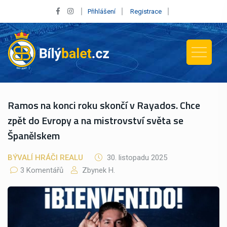
Přihlášení
Registrace
Ramos na konci roku skončí v Rayados. Chce
zpět do Evropy a na mistrovství světa se
Španělskem
BÝVALÍ HRÁČI REALU
30. listopadu 2025
3 Komentářů
Zbynek H.