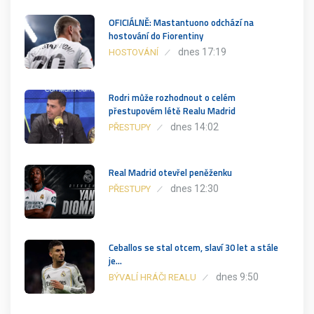
OFICIÁLNĚ: Mastantuono odchází na
hostování do Fiorentiny
dnes 17:19
HOSTOVÁNÍ
Rodri může rozhodnout o celém
přestupovém létě Realu Madrid
dnes 14:02
PŘESTUPY
Real Madrid otevřel peněženku
dnes 12:30
PŘESTUPY
Ceballos se stal otcem, slaví 30 let a stále
je…
dnes 9:50
BÝVALÍ HRÁČI REALU