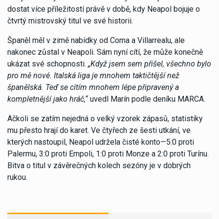
dostat více příležitostí právě v době, kdy Neapol bojuje o
čtvrtý mistrovský titul ve své historii.
Španěl měl v zimě nabídky od Coma a Villarrealu, ale
nakonec zůstal v Neapoli. Sám nyní cítí, že může konečně
ukázat své schopnosti.
„Když jsem sem přišel, všechno bylo
pro mě nové. Italská liga je mnohem taktičtější než
španělská. Teď se cítím mnohem lépe připravený a
kompletnější jako hráč,“
uvedl Marín podle deníku MARCA.
Ačkoli se zatím nejedná o velký vzorek zápasů, statistiky
mu přesto hrají do karet. Ve čtyřech ze šesti utkání, ve
kterých nastoupil, Neapol udržela čisté konto—5:0 proti
Palermu, 3:0 proti Empoli, 1:0 proti Monze a 2:0 proti Turínu.
Bitva o titul v závěrečných kolech sezóny je v dobrých
rukou.