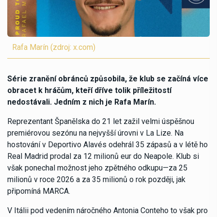
Rafa Marín (zdroj: x.com)
Série zranění obránců způsobila, že klub se začíná více
obracet k hráčům, kteří dříve tolik příležitostí
nedostávali. Jedním z nich je Rafa Marín.
Reprezentant Španělska do 21 let zažil velmi úspěšnou
premiérovou sezónu na nejvyšší úrovni v La Lize. Na
hostování v Deportivo Alavés odehrál 35 zápasů a v létě ho
Real Madrid prodal za 12 milionů eur do Neapole. Klub si
však ponechal možnost jeho zpětného odkupu—za 25
milionů v roce 2026 a za 35 milionů o rok později, jak
připomíná MARCA.
V Itálii pod vedením náročného Antonia Conteho to však pro