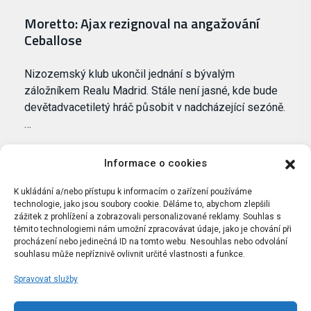
Moretto: Ajax rezignoval na angažování
Ceballose
Nizozemský klub ukončil jednání s bývalým
záložníkem Realu Madrid. Stále není jasné, kde bude
devětadvacetiletý hráč působit v nadcházející sezóně.
…
Informace o cookies
K ukládání a/nebo přístupu k informacím o zařízení používáme
technologie, jako jsou soubory cookie. Děláme to, abychom zlepšili
zážitek z prohlížení a zobrazovali personalizované reklamy. Souhlas s
těmito technologiemi nám umožní zpracovávat údaje, jako je chování při
procházení nebo jedinečná ID na tomto webu. Nesouhlas nebo odvolání
souhlasu může nepříznivě ovlivnit určité vlastnosti a funkce.
Spravovat služby
Portál Bílýbalet.cz byl založen pod názvem Real-
Madrid.cz v roce 2007