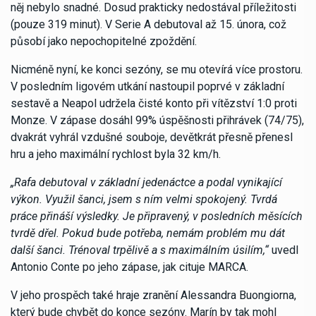
něj nebylo snadné. Dosud prakticky nedostával příležitosti
(pouze 319 minut). V Serie A debutoval až 15. února, což
působí jako nepochopitelné zpoždění.
Nicméně nyní, ke konci sezóny, se mu otevírá více prostoru.
V posledním ligovém utkání nastoupil poprvé v základní
sestavě a Neapol udržela čisté konto při vítězství 1:0 proti
Monze. V zápase dosáhl 99% úspěšnosti přihrávek (74/75),
dvakrát vyhrál vzdušné souboje, devětkrát přesně přenesl
hru a jeho maximální rychlost byla 32 km/h.
„Rafa debutoval v základní jedenáctce a podal vynikající
výkon. Využil šanci, jsem s ním velmi spokojený. Tvrdá
práce přináší výsledky. Je připravený, v posledních měsících
tvrdě dřel. Pokud bude potřeba, nemám problém mu dát
další šanci. Trénoval trpělivě a s maximálním úsilím,“
uvedl
Antonio Conte po jeho zápase, jak cituje MARCA.
V jeho prospěch také hraje zranění Alessandra Buongiorna,
který bude chybět do konce sezóny. Marín by tak mohl