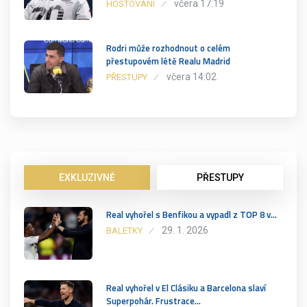
včera 17:19
HOSTOVÁNÍ
Rodri může rozhodnout o celém
přestupovém létě Realu Madrid
včera 14:02
PŘESTUPY
EXKLUZIVNĚ
PŘESTUPY
Real vyhořel s Benfikou a vypadl z TOP 8 v…
29. 1. 2026
BALETKY
Real vyhořel v El Clásiku a Barcelona slaví
Superpohár. Frustrace…