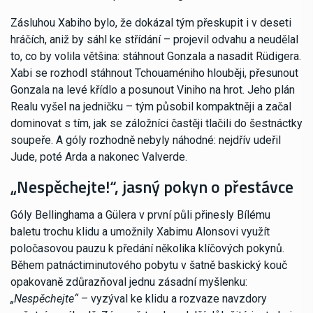
Zásluhou Xabiho bylo, že dokázal tým přeskupit i v deseti
hráčích, aniž by sáhl ke střídání – projevil odvahu a neudělal
to, co by volila většina: stáhnout Gonzala a nasadit Rüdigera.
Xabi se rozhodl stáhnout Tchouaméniho hlouběji, přesunout
Gonzala na levé křídlo a posunout Viniho na hrot. Jeho plán
Realu vyšel na jedničku – tým působil kompaktněji a začal
dominovat s tím, jak se záložníci častěji tlačili do šestnáctky
soupeře. A góly rozhodně nebyly náhodné: nejdřív udeřil
Jude, poté Arda a nakonec Valverde.
„Nespěchejte!“, jasný pokyn o přestávce
Góly Bellinghama a Gülera v první půli přinesly Bílému
baletu trochu klidu a umožnily Xabimu Alonsovi využít
poločasovou pauzu k předání několika klíčových pokynů.
Během patnáctiminutového pobytu v šatně baskický kouč
opakovaně zdůrazňoval jednu zásadní myšlenku:
„Nespěchejte“
– vyzýval ke klidu a rozvaze navzdory