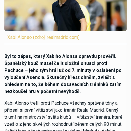
Xabi Alonso (zdroj: realmadrid.com)
Byl to zápas, který Xabiho Alonsa opravdu prověřil.
Španělský kouč musel čelit složité situaci proti
Pachuce – jeho tým hrál už od 7. minuty v oslabení po
vyloučení Asencia. Skutečný křest ohněm, zvlášť s
ohledem na to, že během dosavadních tréninků zatím
nezkoušel hru v početní nevýhodě.
Xabi Alonso trefil proti Pachuce všechny správné tóny a
připsal si první vítězství jako trenér Realu Madrid. Cenný
triumf na mistrovství světa klubů — vítězství trenéra, které
vzešlo z jeho skvělých rozhodnutí během celých 90 minut.