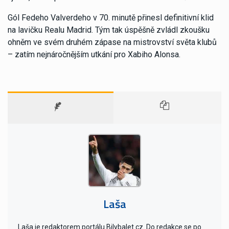
Gól Fedeho Valverdeho v 70. minutě přinesl definitivní klid
na lavičku Realu Madrid. Tým tak úspěšně zvládl zkoušku
ohněm ve svém druhém zápase na mistrovství světa klubů
– zatím nejnáročnějším utkání pro Xabiho Alonsa.
Laša
Laša je redaktorem portálu Bilybalet.cz. Do redakce se po