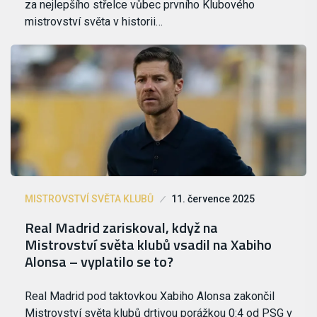
za nejlepšího střelce vůbec prvního Klubového
mistrovství světa v historii…
MISTROVSTVÍ SVĚTA KLUBŮ
11. července 2025
Real Madrid zariskoval, když na
Mistrovství světa klubů vsadil na Xabiho
Alonsa – vyplatilo se to?
Real Madrid pod taktovkou Xabiho Alonsa zakončil
Mistrovství světa klubů drtivou porážkou 0:4 od PSG v