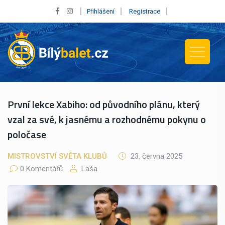
Přihlášení
Registrace
První lekce Xabiho: od původního plánu, který
vzal za své, k jasnému a rozhodnému pokynu o
poločase
MISTROVSTVÍ SVĚTA KLUBŮ
23. června 2025
0 Komentářů
Laša