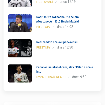
dnes 17:19
HOSTOVÁNÍ
Rodri může rozhodnout o celém
přestupovém létě Realu Madrid
dnes 14:02
PŘESTUPY
Real Madrid otevřel peněženku
dnes 12:30
PŘESTUPY
Ceballos se stal otcem, slaví 30 let a stále
je…
dnes 9:50
BÝVALÍ HRÁČI REALU