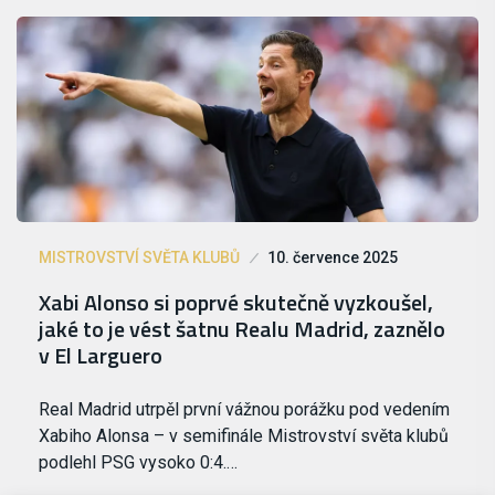
MISTROVSTVÍ SVĚTA KLUBŮ
10. července 2025
Xabi Alonso si poprvé skutečně vyzkoušel,
jaké to je vést šatnu Realu Madrid, zaznělo
v El Larguero
Real Madrid utrpěl první vážnou porážku pod vedením
Xabiho Alonsa – v semifinále Mistrovství světa klubů
podlehl PSG vysoko 0:4.…