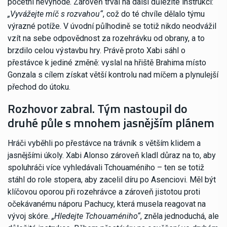
početní nevýhodě. Zároveň trval na další důležité instrukci:
„Vyvážejte míč s rozvahou“
, což do té chvíle dělalo týmu
výrazné potíže. V úvodní půlhodině se totiž nikdo neodvážil
vzít na sebe odpovědnost za rozehrávku od obrany, a to
brzdilo celou výstavbu hry. Právě proto Xabi sáhl o
přestávce k jediné změně: vyslal na hřiště Brahima místo
Gonzala s cílem získat větší kontrolu nad míčem a plynulejší
přechod do útoku.
Rozhovor zabral. Tým nastoupil do
druhé půle s mnohem jasnějším plánem
Hráči vyběhli po přestávce na trávník s větším klidem a
jasnějšími úkoly. Xabi Alonso zároveň kladl důraz na to, aby
spoluhráči více vyhledávali Tchouaméniho – ten se totiž
stáhl do role stopera, aby zacelil díru po Asenciovi. Měl být
klíčovou oporou při rozehrávce a zároveň jistotou proti
očekávanému náporu Pachucy, která musela reagovat na
vývoj skóre.
„Hledejte Tchouaméniho“
, zněla jednoduchá, ale