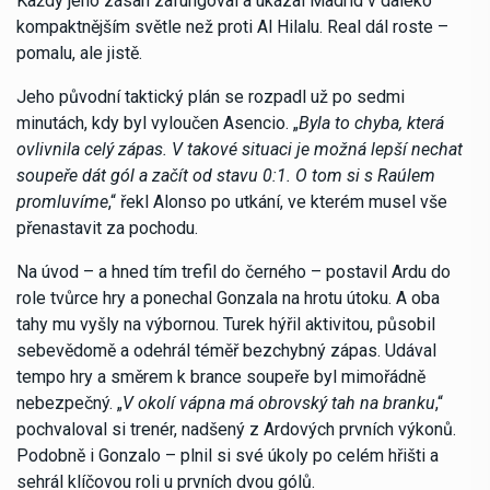
Každý jeho zásah zafungoval a ukázal Madrid v daleko
kompaktnějším světle než proti Al Hilalu. Real dál roste –
pomalu, ale jistě.
Jeho původní taktický plán se rozpadl už po sedmi
minutách, kdy byl vyloučen Asencio. „
Byla to chyba, která
ovlivnila celý zápas. V takové situaci je možná lepší nechat
soupeře dát gól a začít od stavu 0:1. O tom si s Raúlem
promluvíme
,“ řekl Alonso po utkání, ve kterém musel vše
přenastavit za pochodu.
Na úvod – a hned tím trefil do černého – postavil Ardu do
role tvůrce hry a ponechal Gonzala na hrotu útoku. A oba
tahy mu vyšly na výbornou. Turek hýřil aktivitou, působil
sebevědomě a odehrál téměř bezchybný zápas. Udával
tempo hry a směrem k brance soupeře byl mimořádně
nebezpečný. „
V okolí vápna má obrovský tah na branku
,“
pochvaloval si trenér, nadšený z Ardových prvních výkonů.
Podobně i Gonzalo – plnil si své úkoly po celém hřišti a
sehrál klíčovou roli u prvních dvou gólů.