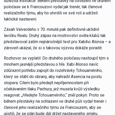
důležitá instrukce. Během přestávky na osvěžení ve druhém
poločase se k Francouzovi vydal jak trenér, tak členové
realizačního týmu, aby ho utvrdili ve své roli a udrželi
taktické nastavení.
Zásah Valverdeho v 70. minutě pak definitivně uklidnil
lavičku Realu. Druhý zápas na mistrovství světa klubů tak
představoval zatím nejnáročnější test pro Xabiho Alonsa – a
zároveň ukázal, že si s takovou výzvou dokáže poradit.
Rozhovor se vyplatil. Do druhého poločasu nastoupil tým s
mnohem jasnější představou o hře. Xabi Alonso navíc
zdůraznil potřebu zapojit do rozehrávky Tchouaméniho,
který se stáhl do obrany, aby nahradil Asencia na postu
stopera. Cílem bylo předejít nepříjemnostem při
očekávaném tlaku Pachucy, jež musela kvůli výsledku
reagovat. „
Hledejte Tchouaméniho
,“ zněl pokyn. Proto se
během přestávky na ochlazení ve druhé půli vydal trenér i
členové jeho realizačního týmu za Francouzem, aby se
ujistili, že se plán bude dál držet nastaveného směru.