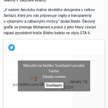
Madrid v Saúdské Arábii).
„
V našem fanclubu máme skvělého designéra s velkou
fantazií, který pro nás připravuje vlajky a transparenty
s výraznými a zábavnými motivy,
“ dodal Baldó. Šikovný
grafik se jmenuje Mohamed a právě z jeho hlavy vzešel
nápad zpodobnit hráče Bílého baletu ve stylu GTA 6.
— Jude
Kliknutím na tlačítko 'Souhlasím' povolíte
First trophy with the greatest
Bellingham
Twitter
club in the world! HALA
(@BellinghamJud
Zásady cookies
MADRID!
e)
January 14,
pic.twitter.com/58fZFkalTn
Souhlasím
2024