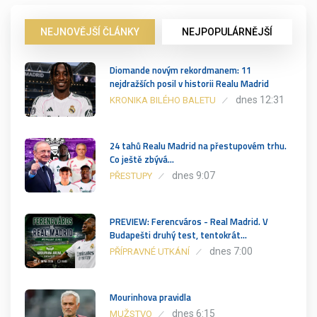
NEJNOVĚJŠÍ ČLÁNKY
NEJPOPULÁRNĚJŠÍ
Diomande novým rekordmanem: 11
nejdražších posil v historii Realu Madrid
dnes 12:31
KRONIKA BILÉHO BALETU
24 tahů Realu Madrid na přestupovém trhu.
Co ještě zbývá…
dnes 9:07
PŘESTUPY
PREVIEW: Ferencváros - Real Madrid. V
Budapešti druhý test, tentokrát…
dnes 7:00
PŘÍPRAVNÉ UTKÁNÍ
Mourinhova pravidla
dnes 6:15
MUŽSTVO