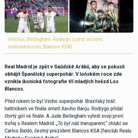
Vinícius, Bellingham, Rodrygo (zdroj: as.com,
realmadrid.com, Blancos KSA)
Real Madrid je zpět v Saúdské Arábii, aby se pokusil
obhájit Španělský superpohár. V loňském roce zde
vznikla ikonická fotografie tří mladých hvězd Los
Blancos.
Před rokem to byl Viniho superpohár. Brazilský hráč
hattrickem ve finále smetl Xaviho Barçu. Rodrygo přidal
čtvrtý gól ve finále. A Jude Bellingham vyhrál svoji první
trofej s Realem Madrid. „
To byl náš transparent,
“ chlubí se
Carlos Baldó, čestný prezident Blancos KSA (fanclub Realu