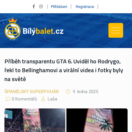
Přihlášení
Registrace
Příběh transparentu GTA 6. Uviděl ho Rodrygo,
řekl to Bellinghamovi a virální videa i fotky byly
na světě
ŠPANĚLSKÝ SUPERPOHÁR
9. ledna 2025
0 Komentářů
Laša