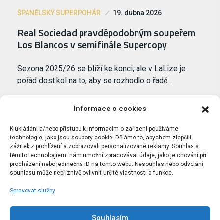
ŠPANĚLSKÝ SUPERPOHÁR
19. dubna 2026
Real Sociedad pravděpodobným soupeřem
Los Blancos v semifinále Supercopy
Sezona 2025/26 se blíží ke konci, ale v LaLize je
pořád dost kol na to, aby se rozhodlo o řadě…
Informace o cookies
K ukládání a/nebo přístupu k informacím o zařízení používáme
technologie, jako jsou soubory cookie. Děláme to, abychom zlepšili
zážitek z prohlížení a zobrazovali personalizované reklamy. Souhlas s
těmito technologiemi nám umožní zpracovávat údaje, jako je chování při
procházení nebo jedinečná ID na tomto webu. Nesouhlas nebo odvolání
souhlasu může nepříznivě ovlivnit určité vlastnosti a funkce.
Spravovat služby
Portál Bílýbalet.cz byl založen pod názvem Real-
Madrid.cz v roce 2007
Souhlasím