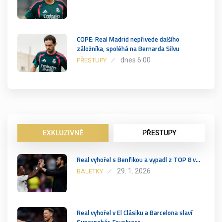
COPE: Real Madrid nepřivede dalšího
záložníka, spoléhá na Bernarda Silvu
dnes 6:00
PŘESTUPY
EXKLUZIVNĚ
PŘESTUPY
Real vyhořel s Benfikou a vypadl z TOP 8 v…
29. 1. 2026
BALETKY
Real vyhořel v El Clásiku a Barcelona slaví