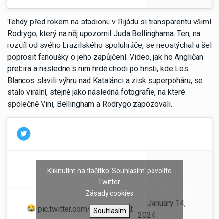
Tehdy před rokem na stadionu v Rijádu si transparentu všiml
Rodrygo, který na něj upozornil Juda Bellinghama. Ten, na
rozdíl od svého brazilského spoluhráče, se neostýchal a šel
poprosit fanoušky o jeho zapůjčení. Video, jak ho Angličan
přebírá a následně s ním hrdě chodí po hřišti, kde Los
Blancos slavili výhru nad Katalánci a zisk superpoháru, se
stalo virální, stejně jako následná fotografie, na které
společně Vini, Bellingham a Rodrygo zapózovali.
— Real Madrid
Kliknutím na tlačítko 'Souhlasím' povolíte
Belli foi na torcida pedir a
Brasil
Twitter
bandeira GTA que tinha Vini,
(@RealBrasil_B
Zásady cookies
Rodry e Belli, pra tirar as fotos
R)
January 14,
pic.twitter.com/wLGOezGjKt
Souhlasím
2024