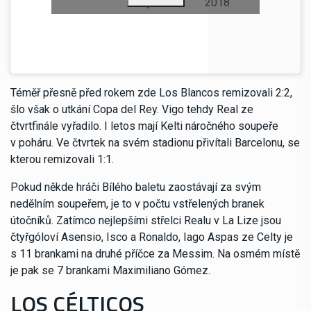
H0YjtPN
2018
Téměř přesně před rokem zde Los Blancos remizovali 2:2,
šlo však o utkání Copa del Rey. Vigo tehdy Real ze
čtvrtfinále vyřadilo. I letos mají Kelti náročného soupeře
v poháru. Ve čtvrtek na svém stadionu přivítali Barcelonu, se
kterou remizovali 1:1.
Pokud někde hráči Bílého baletu zaostávají za svým
nedělním soupeřem, je to v počtu vstřelených branek
útočníků. Zatímco nejlepšími střelci Realu v La Lize jsou
čtyřgóloví Asensio, Isco a Ronaldo, Iago Aspas ze Celty je
s 11 brankami na druhé příčce za Messim. Na osmém místě
je pak se 7 brankami Maximiliano Gómez.
LOS CÉLTICOS