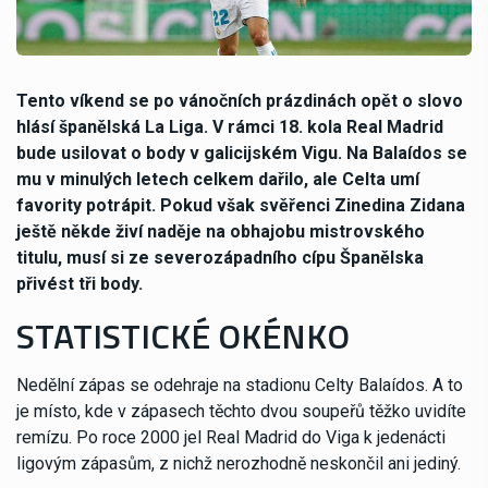
Tento víkend se po vánočních prázdinách opět o slovo
hlásí španělská La Liga. V rámci 18. kola Real Madrid
bude usilovat o body v galicijském Vigu. Na Balaídos se
mu v minulých letech celkem dařilo, ale Celta umí
favority potrápit. Pokud však svěřenci Zinedina Zidana
ještě někde živí naděje na obhajobu mistrovského
titulu, musí si ze severozápadního cípu Španělska
přivést tři body.
STATISTICKÉ OKÉNKO
Nedělní zápas se odehraje na stadionu Celty Balaídos. A to
je místo, kde v zápasech těchto dvou soupeřů těžko uvidíte
remízu. Po roce 2000 jel Real Madrid do Viga k jedenácti
ligovým zápasům, z nichž nerozhodně neskončil ani jediný.