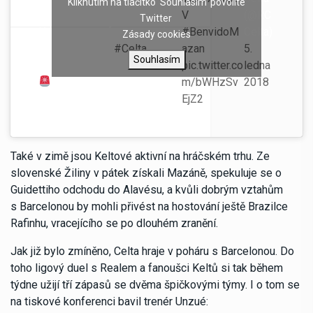
Kliknutím na tlačítko 'Souhlasím' povolíte
C
Eslovaquia, refuerzo de
V
(@RC
Twitter
H
presente y futuro para la
#BenvidoM
Celta)
Zásady cookies
AJ
defensa del
#Celta
.
azan
5.
Souhlasím
E!
Vestirá la celeste hasta
pic.twitter.co
ledna
junio de 2022.
m/bWHzSv
2018
EjZ2
Také v zimě jsou Keltové aktivní na hráčském trhu. Ze
slovenské Žiliny v pátek získali Mazáně, spekuluje se o
Guidettiho odchodu do Alavésu, a kvůli dobrým vztahům
s Barcelonou by mohli přivést na hostování ještě Brazilce
Rafinhu, vracejícího se po dlouhém zranění.
Jak již bylo zmíněno, Celta hraje v poháru s Barcelonou. Do
toho ligový duel s Realem a fanoušci Keltů si tak během
týdne užijí tří zápasů se dvěma špičkovými týmy. I o tom se
na tiskové konferenci bavil trenér Unzué: