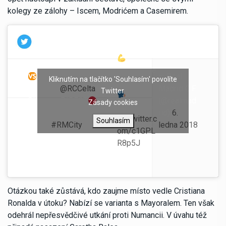
kolegy ze zálohy – Iscem, Modrićem a Casemirem.
Entrenamie
¡Mañana jugamos
— Real
Kliknutím na tlačítko 'Souhlasím' povolíte
nto (11h)
contra el
@RCCelta
!
Madrid C.F.
Twitter
Rueda
Sigue en DIRECT
con
(@realmad
Zásady cookies
de prensa
nosotros la agenda del
rid)
6.
pic.twitter.c
Souhlasím
día en
#RMCity
:
ledna 2018
om/c1GPL
R8p5J
Otázkou také zůstává, kdo zaujme místo vedle Cristiana
Ronalda v útoku? Nabízí se varianta s Mayoralem. Ten však
odehrál nepřesvědčivé utkání proti Numancii. V úvahu též