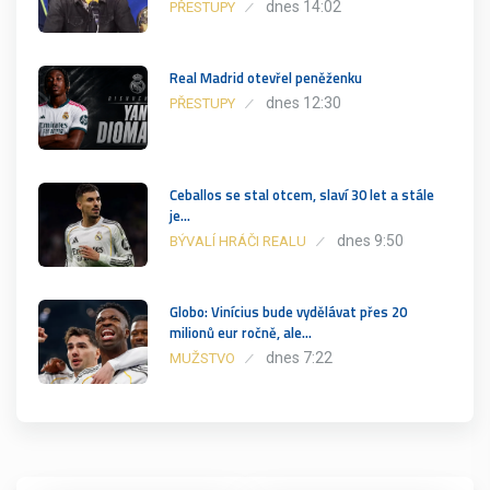
dnes 14:02
PŘESTUPY
Real Madrid otevřel peněženku
dnes 12:30
PŘESTUPY
Ceballos se stal otcem, slaví 30 let a stále
je…
dnes 9:50
BÝVALÍ HRÁČI REALU
Globo: Vinícius bude vydělávat přes 20
milionů eur ročně, ale…
dnes 7:22
MUŽSTVO