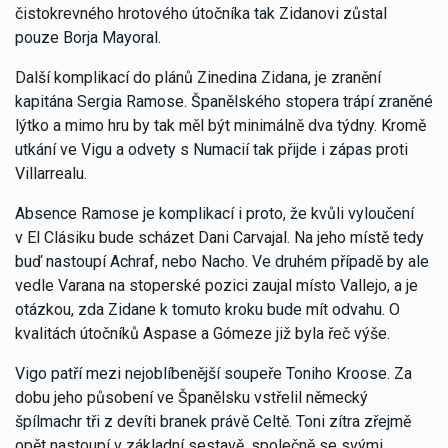
čistokrevného hrotového útočníka tak Zidanovi zůstal
pouze Borja Mayoral.
Další komplikací do plánů Zinedina Zidana, je zranění
kapitána Sergia Ramose. Španělského stopera trápí zraněné
lýtko a mimo hru by tak měl být minimálně dva týdny. Kromě
utkání ve Vigu a odvety s Numacií tak přijde i zápas proti
Villarrealu.
Absence Ramose je komplikací i proto, že kvůli vyloučení
v El Clásiku bude scházet Dani Carvajal. Na jeho místě tedy
buď nastoupí Achraf, nebo Nacho. Ve druhém případě by ale
vedle Varana na stoperské pozici zaujal místo Vallejo, a je
otázkou, zda Zidane k tomuto kroku bude mít odvahu. O
kvalitách útočníků Aspase a Gómeze již byla řeč výše.
Vigo patří mezi nejoblíbenější soupeře Toniho Kroose. Za
dobu jeho působení ve Španělsku vstřelil německý
špílmachr tři z devíti branek právě Celtě. Toni zítra zřejmě
opět nastoupí v základní sestavě, společně se svými