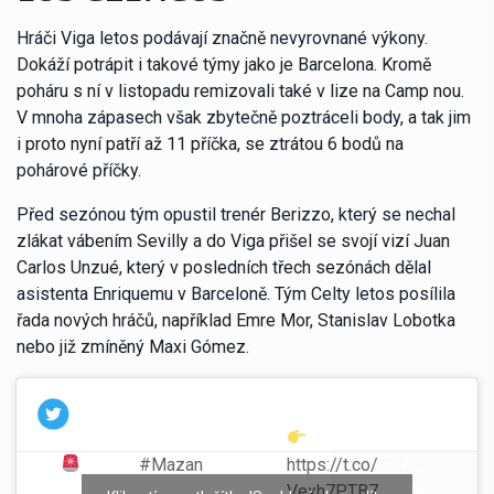
Hráči Viga letos podávají značně nevyrovnané výkony.
Dokáží potrápit i takové týmy jako je Barcelona. Kromě
poháru s ní v listopadu remizovali také v lize na Camp nou.
V mnoha zápasech však zbytečně poztráceli body, a tak jim
i proto nyní patří až 11 příčka, se ztrátou 6 bodů na
pohárové příčky.
Před sezónou tým opustil trenér Berizzo, který se nechal
zlákat vábením Sevilly a do Viga přišel se svojí vizí Juan
Carlos Unzué, který v posledních třech sezónách dělal
asistenta Enriquemu v Barceloně. Tým Celty letos posílila
řada nových hráčů, například Emre Mor, Stanislav Lobotka
nebo již zmíněný Maxi Gómez.
Robert
#Mazan
, lateral
https://t.co/
— RC
¡FI
zurdo internacional con
Vexh7PTB7
Celta