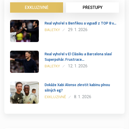
EXKLUZIVNĚ
PŘESTUPY
Real vyhořel s Benfikou a vypadl z TOP 8 v…
29. 1. 2026
BALETKY
Real vyhořel v El Clásiku a Barcelona slaví
Superpohár. Frustrace…
12. 1. 2026
BALETKY
Dokáže Xabi Alonso zkrotit kabinu plnou
silných eg?
8. 1. 2026
EXKLUZIVNĚ