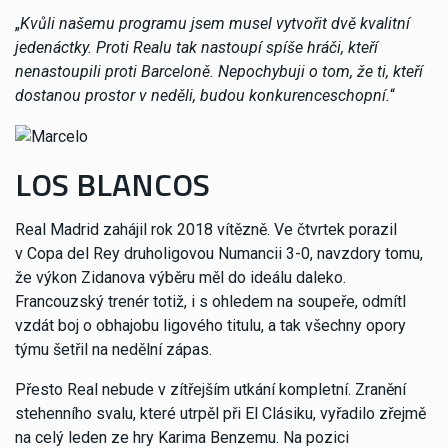
„
Kvůli našemu programu jsem musel vytvořit dvě kvalitní
jedenáctky. Proti Realu tak nastoupí spíše hráči, kteří
nenastoupili proti Barceloně. Nepochybuji o tom, že ti, kteří
dostanou prostor v neděli, budou konkurenceschopní.
“
LOS BLANCOS
Real Madrid zahájil rok 2018 vítězně. Ve čtvrtek porazil
v Copa del Rey druholigovou Numancii 3-0, navzdory tomu,
že výkon Zidanova výběru měl do ideálu daleko.
Francouzský trenér totiž, i s ohledem na soupeře, odmítl
vzdát boj o obhajobu ligového titulu, a tak všechny opory
týmu šetřil na nedělní zápas.
Přesto Real nebude v zítřejším utkání kompletní. Zranění
stehenního svalu, které utrpěl při El Clásiku, vyřadilo zřejmě
na celý leden ze hry Karima Benzemu. Na pozici