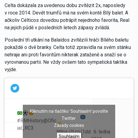
Celta dokázala za uvedenou dobu zvítězit 2x, naposledy
v roce 2014. Devět triumfů má na svém kontě Bílý balet. A
ačkoliv Célticos dovedou potrápit nejednoho favorita, Real
na jejich půdě v posledních letech zápasy zvládá.
Poslední tři utkání na Balaídos zvítězili hráči Bílého baletu
pokaždé o dvě branky. Celta totiž zpravidla na svém stánku
nehraje ani proti favoritům nikterak zataženě a snaží se o
vyrovnanou partii. Ne vždy ovšem tato sympatická taktika
vyjde.
¡¿Recuerdas
— Real
Kliknutím na tlačítko 'Souhlasím' povolíte
este gol?!
Madrid C.F.
Twitter
#RMHistory
@Ofic
(@realmadrid
Zásady cookies
ial_RC3
: Control,
https://t.co/1dd
)
6. ledna
técnica y potencia.
Souhlasím