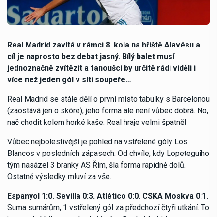
Real Madrid zavítá v rámci 8. kola na hřiště Alavésu a
cíl je naprosto bez debat jasný. Bílý balet musí
jednoznačně zvítězit a fanoušci by určitě rádi viděli i
více než jeden gól v síti soupeře…
Real Madrid se stále dělí o první místo tabulky s Barcelonou
(zaostává jen o skóre), jeho forma ale není vůbec dobrá. No,
nač chodit kolem horké kaše: Real hraje velmi špatně!
Vůbec nejbolestivější je pohled na vstřelené góly Los
Blancos v posledních zápasech. Od chvíle, kdy Lopeteguiho
tým nasázel 3 branky AS Řím, šla forma rapidně dolů.
Ostatně výsledky mluví za vše.
Espanyol 1:0. Sevilla 0:3. Atlético 0:0. CSKA Moskva 0:1.
Suma sumárům, 1 vstřelený gól za předchozí čtyři utkání. To