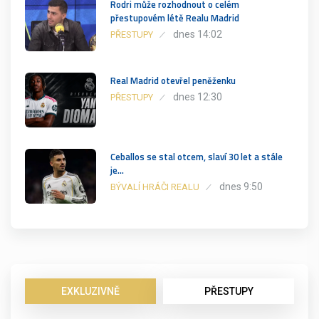
Rodri může rozhodnout o celém
přestupovém létě Realu Madrid
dnes 14:02
PŘESTUPY
Real Madrid otevřel peněženku
dnes 12:30
PŘESTUPY
Ceballos se stal otcem, slaví 30 let a stále
je…
dnes 9:50
BÝVALÍ HRÁČI REALU
EXKLUZIVNĚ
PŘESTUPY