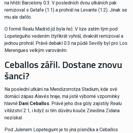
na hřišti Barcelony 0:3. V posledních dvou utkáních pak
remizoval s Getafe (1:1) a prohrál na Levante (1:2). Jinak se
mu ale dařilo.
O formě Realu Madrid již byla řeč. V lize zatím tým pod
Lopeteguiho vedením čtyřikrát vyhrál, dvakrát remizoval a
jednou prohrál. Právě debakl 0:3 na půdě Sevilly byl pro Los
Merengues velkým varováním.
Ceballos zářil. Dostane znovu
šanci?
Na poslední utkání na Mendizorrotza Stadium, kde své
domácí zápas Alavés hraje, má jistě výborné vzpomínky
hlavně
Dani Ceballos
. Právě jeho dva góly zajistily Realu
vítězství 2:1, i když si tím důvěru kouče Zinedina Zidana
nezískal.
Pod Julenem Lopeteguim je to jiná písnička a Ceballos