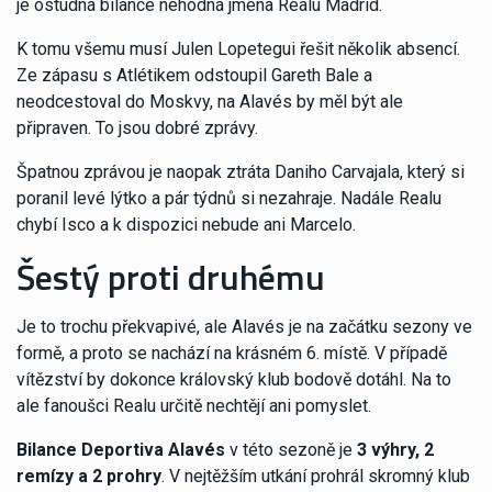
je ostudná bilance nehodná jména Realu Madrid.
K tomu všemu musí Julen Lopetegui řešit několik absencí.
Ze zápasu s Atlétikem odstoupil Gareth Bale a
neodcestoval do Moskvy, na Alavés by měl být ale
připraven. To jsou dobré zprávy.
Špatnou zprávou je naopak ztráta Daniho Carvajala, který si
poranil levé lýtko a pár týdnů si nezahraje. Nadále Realu
chybí Isco a k dispozici nebude ani Marcelo.
Šestý proti druhému
Je to trochu překvapivé, ale Alavés je na začátku sezony ve
formě, a proto se nachází na krásném 6. místě. V případě
vítězství by dokonce královský klub bodově dotáhl. Na to
ale fanoušci Realu určitě nechtějí ani pomyslet.
Bilance Deportiva Alavés
v této sezoně je
3 výhry, 2
remízy a 2 prohry
. V nejtěžším utkání prohrál skromný klub