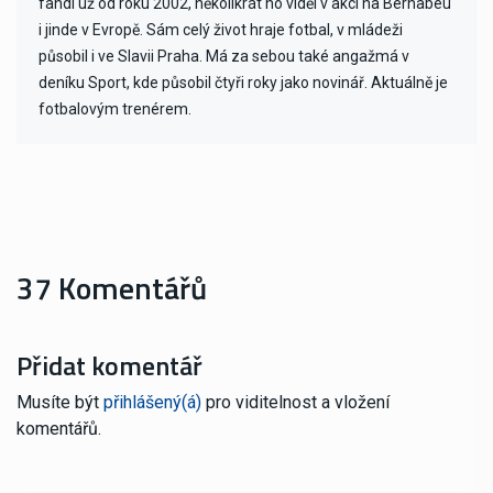
fandí už od roku 2002, několikrát ho viděl v akci na Bernabéu
i jinde v Evropě. Sám celý život hraje fotbal, v mládeži
působil i ve Slavii Praha. Má za sebou také angažmá v
deníku Sport, kde působil čtyři roky jako novinář. Aktuálně je
fotbalovým trenérem.
37 Komentářů
Přidat komentář
Musíte být
přihlášený(á)
pro viditelnost a vložení
komentářů.