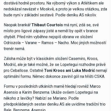
dostává hodně prostoru. Na výborný výkon s Atlétikem ale
nedokázal navázat v Moskvě, a proto je velkou otázkou, zda
bude nyní v základní sestavě. Podle deníku AS nikoliv.
Naopak brankář
Thibaut Courtois
má nyní, zdá se, své
místo pro ligové zápasy jisté a neměl by opět v brance
chybět. Před ním vyběhne nejspíš obrana ve složení
Odriozola – Varane – Ramos – Nacho. Moc jiných možností
trenér nemá.
Záloha může být v klasickém složení Casemiro, Kroos,
Modrić, ale je také možné, že se Lopetegui rozhodne právě
pro Ceballose. Ostatně
Toni Kroos ani Luka Modrić
nemají
optimální formu. Němec dokonce zavinil gól na hřišti CSKA.
Formu v posledních utkáních marně hledají rovněž Marco
Asensio a Karim Benzema. Ukáže ovšem Lopetegui na
někoho z lavičky? Nabízí se Mariano. Podle
předpokládaných sestav deníku AS ale uvidíme tradiční trio
Bale, Benzema, Asensio.