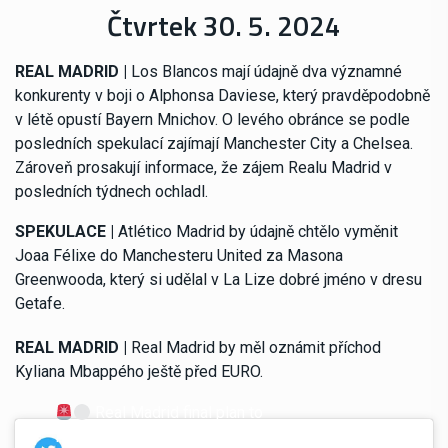
Čtvrtek 30. 5. 2024
REAL MADRID |
Los Blancos mají údajně dva významné
konkurenty v boji o Alphonsa Daviese, který pravděpodobně
v létě opustí Bayern Mnichov. O levého obránce se podle
posledních spekulací zajímají Manchester City a Chelsea.
Zároveň prosakují informace, že zájem Realu Madrid v
posledních týdnech ochladl.
SPEKULACE |
Atlético Madrid by údajně chtělo vyměnit
Joaa Félixe do Manchesteru United za Masona
Greenwooda, který si udělal v La Lize dobré jméno v dresu
Getafe.
REAL MADRID |
Real Madrid by měl oznámit příchod
Kyliana Mbappého ještě před EURO.
Real Madrid final plan to
formally complete and announce