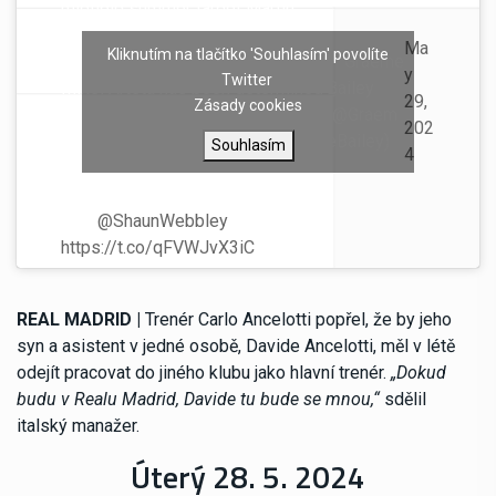
midfield summer target Martin
Zubimendi.
Ma
Kliknutím na tlačítko 'Souhlasím' povolíte
— Graeme
y
Twitter
Mikel Arteta has been determined
Bailey
29,
Zásady cookies
to land the Real Sociedad star, but
(@Graem
202
it does not appear he wants to
eBailey)
Souhlasím
4
leave at this point.
with
@ShaunWebbley
https://t.co/qFVWJvX3iC
REAL MADRID |
Trenér Carlo Ancelotti popřel, že by jeho
syn a asistent v jedné osobě, Davide Ancelotti, měl v létě
odejít pracovat do jiného klubu jako hlavní trenér.
„Dokud
budu v Realu Madrid, Davide tu bude se mnou,“
sdělil
italský manažer.
Úterý 28. 5. 2024