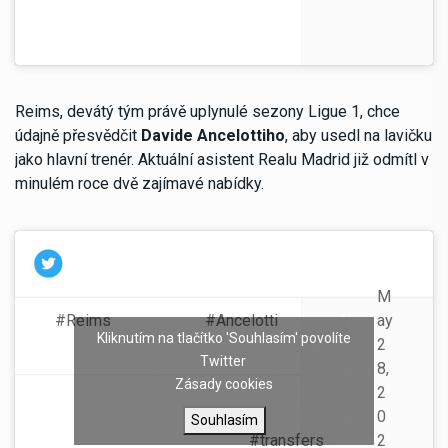
Reims, devátý tým právě uplynulé sezony Ligue 1, chce
údajně přesvědčit
Davide Ancelottiho
, aby usedl na lavičku
jako hlavní trenér. Aktuální asistent Realu Madrid již odmítl v
minulém roce dvě zajímavé nabídky.
—
M
#Reims
want Davide
#Ancelotti
(the son
Nicol
ay
Kliknutím na tlačítko 'Souhlasím' povolíte
and the assistant of Carlo Ancelotti) as
ò
2
Twitter
new coach. Expected a meeting next
Schir
8,
Zásady cookies
week to try to convince him. Ancelotti Jr
a
2
has turned down 2 important bids last
(@Ni
0
Souhlasím
year to stay at Real Madrid.
#transfers
coSc
2