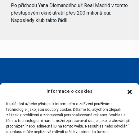
Po příchodu Yana Diomandého už Real Madrid v tomto
přestupovém okně utratil přes 200 milionů eur.
Naposledy klub takto řádil…
Informace o cookies
Portál Bílýbalet.cz byl založen pod názvem Real-
Madrid.cz v roce 2007
K ukládání a/nebo přístupu k informacím o zařízení používáme
technologie, jako jsou soubory cookie. Děláme to, abychom zlepšili
zážitek z prohlížení a zobrazovali personalizované reklamy. Souhlas s
Kopírování obsahu je přísně zakázáno.
těmito technologiemi nám umožní zpracovávat údaje, jako je chování při
procházení nebo jedinečná ID na tomto webu. Nesouhlas nebo odvolání
souhlasu může nepříznivě ovlivnit určité vlastnosti a funkce.