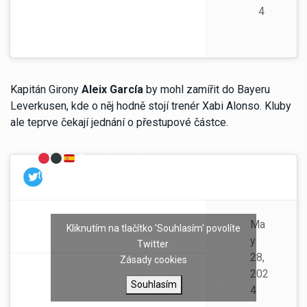
hira)
4
Kapitán Girony
Aleix García
by mohl zamířit do Bayeru
Leverkusen, kde o něj hodně stojí trenér Xabi Alonso. Kluby
ale teprve čekají jednání o přestupové částce.
Bayer Leverkusen want
to accelerate in the next days in
order to complete the first
signing, Aleix Garcia.
Ma
Kliknutím na tlačítko 'Souhlasím' povolíte
— Fabrizio
Xabi Alonso already made
y
Twitter
Romano
contact with the player, he's keen
28,
Zásady cookies
(@Fabrizio
on joining and trying new chapter
202
Romano)
Souhlasím
in Germany.
4