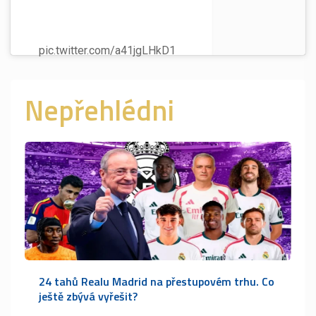
Talks ongoing with Girona as fee
is being discussed.
pic.twitter.com/a41jgLHkD1
Nepřehlédni
24 tahů Realu Madrid na přestupovém trhu. Co
ještě zbývá vyřešit?