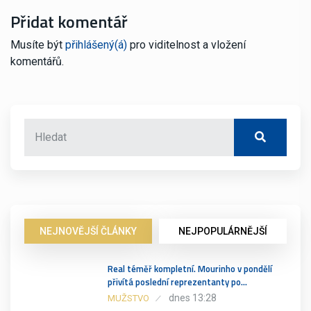
Přidat komentář
Musíte být
přihlášený(á)
pro viditelnost a vložení
komentářů.
NEJNOVĚJŠÍ ČLÁNKY
NEJPOPULÁRNĚJŠÍ
Real téměř kompletní. Mourinho v pondělí
přivítá poslední reprezentanty po…
dnes 13:28
MUŽSTVO