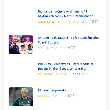
Diomande novým rekordmanem: 11
nejdražších posil v historii Realu Madrid
dnes 12:31
KRONIKA BILÉHO BALETU
24 tahů Realu Madrid na přestupovém trhu.
Co ještě zbývá…
dnes 9:07
PŘESTUPY
PREVIEW: Ferencváros - Real Madrid. V
Budapešti druhý test, tentokrát…
dnes 7:00
PŘÍPRAVNÉ UTKÁNÍ
Mourinhova pravidla
dnes 6:15
MUŽSTVO