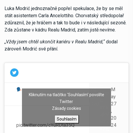
Luka Modrić jednoznačně popřel spekulace, že by se měl
stát asistentem Carla Ancelottiho. Chorvatský středopolař
zdůraznil, že je hráčem a tak to bude i v následující sezoně.
Zda zůstane v kádru Realu Madrid, zatím jistě nevíme.
„Vždy jsem chtěl ukončit kariéru v Realu Madrid,“
dodal
zároveň Modrić své přání.
—
Luka Modrić: "The rumours of being
M
Madr
Kliknutím na tlačítko 'Souhlasím' povolíte
in the staff? I don't know where it
ay
id
Twitter
comes from but no, no assistant, no 2nd
27
Xtra
Zásady cookies
coach. I'm still a player, that's what I
,
(@M
want to do, I want to play."
20
Souhlasím
adrid
pic.twitter.com/cYuRDta35Q
24
Xtra)