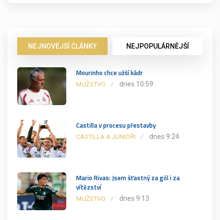
NEJNOVĚJŠÍ ČLÁNKY
NEJPOPULÁRNĚJŠÍ
Mourinho chce užší kádr
dnes 10:59
MUŽSTVO
Castilla v procesu přestavby
dnes 9:24
CASTILLA A JUNIOŘI
Mario Rivas: Jsem šťastný za gól i za
vítězství
dnes 9:13
MUŽSTVO