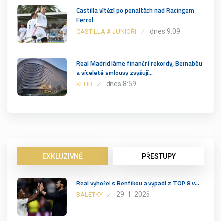
Castilla vítězí po penaltách nad Racingem
Ferrol
dnes 9:09
CASTILLA A JUNIOŘI
Real Madrid láme finanční rekordy, Bernabéu
a víceleté smlouvy zvyšují…
dnes 8:59
KLUB
EXKLUZIVNĚ
PŘESTUPY
Real vyhořel s Benfikou a vypadl z TOP 8 v…
29. 1. 2026
BALETKY