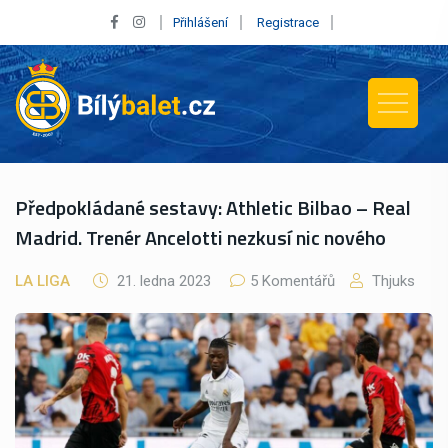
Přihlášení
Registrace
Předpokládané sestavy: Athletic Bilbao – Real
Madrid. Trenér Ancelotti nezkusí nic nového
LA LIGA
21. ledna 2023
5 Komentářů
Thjuks