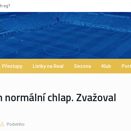
Vypískaný
Přestupy
Lístky na Real
Sezona
Klub
Port
m normální chlap. Zvažoval
Podvinho