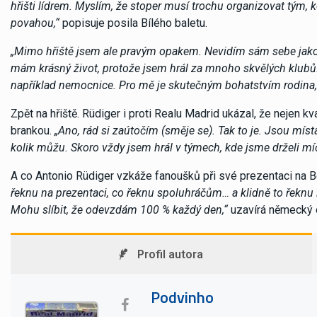
hřišti lídrem. Myslím, že stoper musí trochu organizovat tým, 
povahou,“
popisuje posila Bílého baletu.
„Mimo hřiště jsem ale pravým opakem. Nevidím sám sebe jako 
mám krásný život, protože jsem hrál za mnoho skvělých klubů.
například nemocnice. Pro mě je skutečným bohatstvím rodina,
Zpět na hřiště. Rüdiger i proti Realu Madrid ukázal, že nejen k
brankou.
„Ano, rád si zaútočím (směje se). Tak to je. Jsou míst
kolik můžu. Skoro vždy jsem hrál v týmech, kde jsme drželi mí
A co Antonio Rüdiger vzkáže fanoušků při své prezentaci na
řeknu na prezentaci, co řeknu spoluhráčům… a klidně to řeknu
Mohu slíbit, že odevzdám 100 % každý den,“
uzavírá německý 
Profil autora
Podvinho