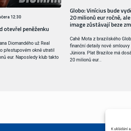
Globo: Vinícius bude vyd
20 milionů eur ročně, al
včera 12:30
image zůstávají beze z
d otevřel peněženku
Cahê Mota z brazilského Glob
Yana Diomandého už Real
finanční detaily nové smlouvy
o přestupovém okně utratil
Júniora. Plat Brazilce má dos
onů eur. Naposledy klub takto
20 milionů eur…
K ukládání a