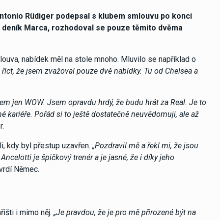
 Antonio Rüdiger podepsal s klubem smlouvu po konci
o deník Marca, rozhodoval se pouze těmito dvěma
ouva, nabídek měl na stole mnoho. Mluvilo se například o
říct, že jsem zvažoval pouze dvě nabídky. Tu od Chelsea a
jsem jen WOW. Jsem opravdu hrdý, že budu hrát za Real. Je to
mé kariéře. Pořád si to ještě dostatečně neuvědomuji, ale až
r.
i, kdy byl přestup uzavřen.
„Pozdravil mě a řekl mi, že jsou
ncelotti je špičkový trenér a je jasné, že i díky jeho
vrdí Němec.
išti i mimo něj.
„Je pravdou, že je pro mě přirozené být na