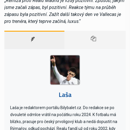
„
Remíza proti Realu Madrid je vždy pozitivní. Způsob, jakým
jsme začali zápas, byl pozitivní. Reakce týmu na průběh
zápasu byla pozitivní. Zažít další takový den ve Vallecas je
pro trenéra, který teprve začíná, luxus
.“
Laša
Laša je redaktorem portálu Bilybalet.cz. Do redakce se po
dvouleté odmlce vrátil na počátku roku 2024. K fotbalu má
blízko, pracuje pro český prvoligový klub a nedá dopustit na
Rýmařov, odkud pochází. Realu fandí už od roku 2002, kdy