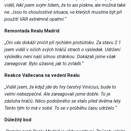
viděl, řekl jsem svým lidem, že to asi pískne, ale možná také
ne. Jsou to choulostivé situace, ve kterých musíme být při
použití VAR extrémně opatrní.
“
Remontada Realu Madrid
„
Oni vás dokáží zničit při rychlém protiútoku. Za stavu 2:1
jsem viděl v očích svých hráčů strach o výsledek. Udržení
výsledku není naší silnou stránkou. Dokázali jsme však
zareagovat. Bylo úžasné, jak to zvládli.
“
Reakce Vallecana na vedení Realu
„
Viděl jsem, že když jde do hry čerstvý Vinícius, bude to
velmi nebezpečné. Ale zareagovali jsme dobře. To je
zásluha hráčů. Něco podobného se stalo před dvěma lety.
Tento tým to má v sobě. To se v průběhu času udrželo.
“
Důležitý bod