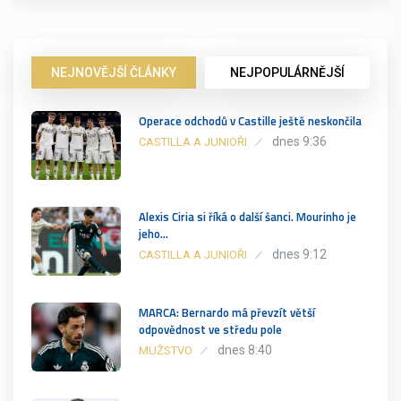
NEJNOVĚJŠÍ ČLÁNKY
NEJPOPULÁRNĚJŠÍ
Operace odchodů v Castille ještě neskončila
dnes 9:36
CASTILLA A JUNIOŘI
Alexis Ciria si říká o další šanci. Mourinho je
jeho…
dnes 9:12
CASTILLA A JUNIOŘI
MARCA: Bernardo má převzít větší
odpovědnost ve středu pole
dnes 8:40
MUŽSTVO