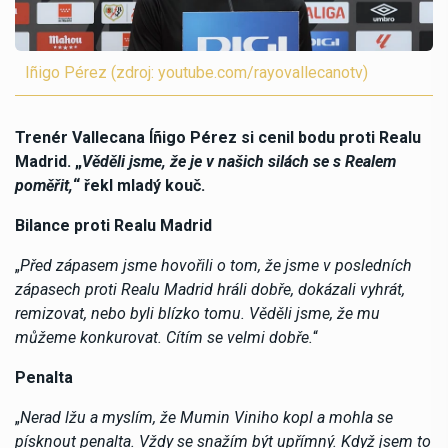
Iñigo Pérez (zdroj: youtube.com/rayovallecanotv)
Trenér Vallecana Íñigo Pérez si cenil bodu proti Realu
Madrid. „
Věděli jsme, že je v našich silách se s Realem
poměřit,
“ řekl mladý kouč.
Bilance proti Realu Madrid
„
Před zápasem jsme hovořili o tom, že jsme v posledních
zápasech proti Realu Madrid hráli dobře, dokázali vyhrát,
remizovat, nebo byli blízko tomu. Věděli jsme, že mu
můžeme konkurovat. Cítím se velmi dobře.
“
Penalta
„
Nerad lžu a myslím, že Mumin Viniho kopl a mohla se
písknout penalta. Vždy se snažím být upřímný. Když jsem to