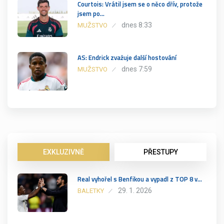
Courtois: Vrátil jsem se o něco dřív, protože
jsem po…
dnes 8:33
MUŽSTVO
AS: Endrick zvažuje další hostování
dnes 7:59
MUŽSTVO
EXKLUZIVNĚ
PŘESTUPY
Real vyhořel s Benfikou a vypadl z TOP 8 v…
29. 1. 2026
BALETKY