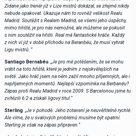
Zidane jako trenér již v Lize mistrů dokázal, se zřejmě nikdy
nebude opakovat. Ukazuje nám to rovněž velikost Realu
Madrid. Soutěžit s Realem Madrid, se všemi jeho úspěchy,
mimo hřiště, je pro nás nemožné, ale můžeme se pokusit
s nim soutěžit na hřišti. Real má fantastické hráče. Každý
z nich ví již v době příchodu na Beranbéu, že musí vyhrát
Ligu mistrů.
“
Santiago Bernabéu
. „
Je pro mě potěšením, že se mohu
vrátit na toto hřiště, které je jedním z nejskvělejších na
světě. Jako hráč jsem na něm zažil mnoho příjemných, ale i
nepříjemných momentů. Nejlepší vzpomínka na Berbanéu?
Zápas proti Realu Madrid v roce 2009. S Barcelonou jsme tu
zvítězili 6:2 a získali ligový titul.
“
Sterling
. „
Je v pohodě. Jeho zotavení je neuvěřitelně rychlé.
Ale víme, že u svalových problémů musíme být opatrní.
Sterling je však na zápas připraven.
“