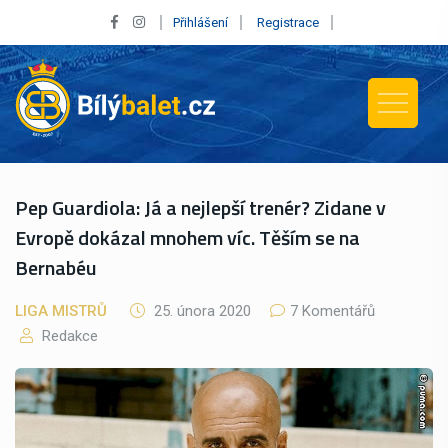
Přihlášení
Registrace
Pep Guardiola: Já a nejlepší trenér? Zidane v
Evropě dokázal mnohem víc. Těším se na
Bernabéu
LIGA MISTRŮ
25. února 2020
7 Komentářů
Redakce