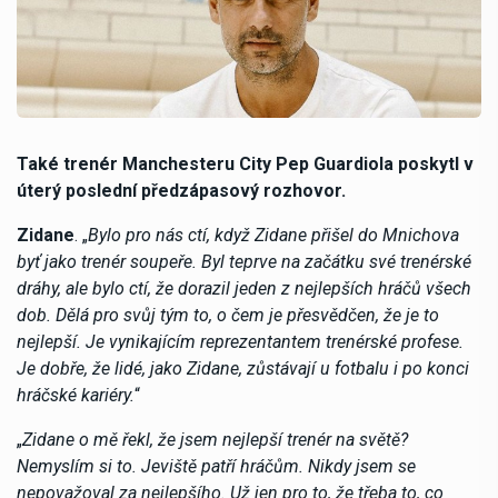
Také trenér Manchesteru City Pep Guardiola poskytl v
úterý poslední předzápasový rozhovor.
Zidane
. „
Bylo pro nás ctí, když Zidane přišel do Mnichova
byť jako trenér soupeře. Byl teprve na začátku své trenérské
dráhy, ale bylo ctí, že dorazil jeden z nejlepších hráčů všech
dob. Dělá pro svůj tým to, o čem je přesvědčen, že je to
nejlepší. Je vynikajícím reprezentantem trenérské profese.
Je dobře, že lidé, jako Zidane, zůstávají u fotbalu i po konci
hráčské kariéry.
“
„
Zidane o mě řekl, že jsem nejlepší trenér na světě?
Nemyslím si to. Jeviště patří hráčům. Nikdy jsem se
nepovažoval za nejlepšího. Už jen pro to, že třeba to, co