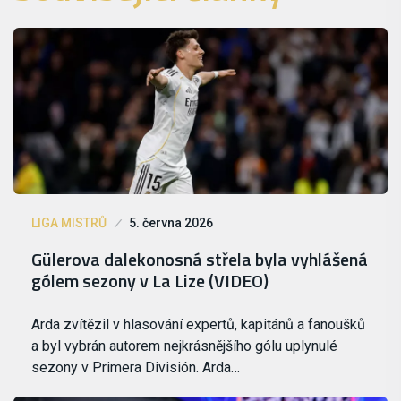
LIGA MISTRŮ
5. června 2026
Gülerova dalekonosná střela byla vyhlášená
gólem sezony v La Lize (VIDEO)
Arda zvítězil v hlasování expertů, kapitánů a fanoušků
a byl vybrán autorem nejkrásnějšího gólu uplynulé
sezony v Primera División. Arda…