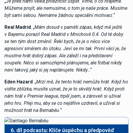
„
Je před námi velká příležitost uspět. Víme, o co hrajeme.
Můžeme projít, ale nemusíme, o tom je naše práce. Musíme
být sami sebou. Nemáme žádnou speciální motivaci.
“
Real Madrid
. „
Mám dosud v paměti zápas, když mě ještě
v Bayernu porazil Real Madrid v Mnichově 0:4. Od té doby
se ten tým dost změnil. Řekl bych, že je o něco více
agresivní směrem do útoku. Jeví se mi tak. První věcí je, že
musíme hrát dobrý zápas. Ale záleží i na představení
soupeře. Něco si samozřejmě plánujeme, ale fotbal nikdy
není takový, jaký si jej naplánujete. Nikdy…
“
Eden Hazard
. „
Mrzí mě, že tento hráč nemůže hrát. Když ho
vidíte zblízka, musíte uznat, že je to skvělý hráč. Když proti
nám hrál v Premier league, trpěl jsem, a zároveň si užíval
jeho hru. Přeji mu, aby se co nejdříve uzdravil, a užíval si
možnost hrát na Bernabéu.
“
6. díl podcastu: Klíče úspěchu a předpověď