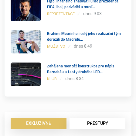
Figo: Infantino znesvětil úřad prezidenta
FIFA, lhal, podváděl a musí…
dnes 9:03
REPREZENTACE
Brahim: Mourinho i celý jeho realizační tým
dorazili do Madridu…
dnes 8:49
MUŽSTVO
Zahájena montáž konstrukce pro nápis
Bernabéu a testy druhého LED…
dnes 8:34
KLUB
EXKLUZIVNĚ
PŘESTUPY