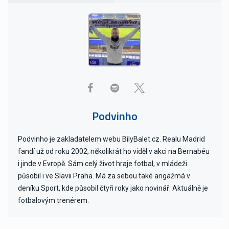
Podvinho
Podvinho je zakladatelem webu BilyBalet.cz. Realu Madrid
fandí už od roku 2002, několikrát ho viděl v akci na Bernabéu
i jinde v Evropě. Sám celý život hraje fotbal, v mládeži
působil i ve Slavii Praha. Má za sebou také angažmá v
deníku Sport, kde působil čtyři roky jako novinář. Aktuálně je
fotbalovým trenérem.