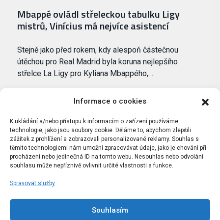
Mbappé ovládl střeleckou tabulku Ligy
mistrů, Vinícius má nejvíce asistencí
Stejně jako před rokem, kdy alespoň částečnou
útěchou pro Real Madrid byla koruna nejlepšího
střelce La Ligy pro Kyliana Mbappého,…
Informace o cookies
K ukládání a/nebo přístupu k informacím o zařízení používáme
technologie, jako jsou soubory cookie. Děláme to, abychom zlepšili
zážitek z prohlížení a zobrazovali personalizované reklamy. Souhlas s
těmito technologiemi nám umožní zpracovávat údaje, jako je chování při
procházení nebo jedinečná ID na tomto webu. Nesouhlas nebo odvolání
souhlasu může nepříznivě ovlivnit určité vlastnosti a funkce.
Spravovat služby
Portál Bílýbalet.cz byl založen pod názvem Real-
Madrid.cz v roce 2007
Souhlasím