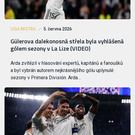
LIGA MISTRŮ
5. června 2026
Gülerova dalekonosná střela byla vyhlášená
gólem sezony v La Lize (VIDEO)
Arda zvítězil v hlasování expertů, kapitánů a fanoušků
a byl vybrán autorem nejkrásnějšího gólu uplynulé
sezony v Primera División. Arda…