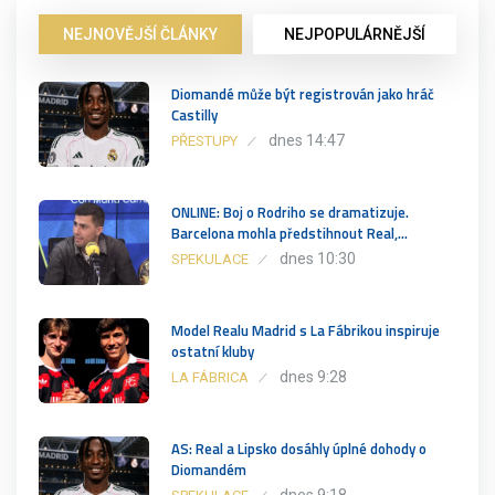
NEJNOVĚJŠÍ ČLÁNKY
NEJPOPULÁRNĚJŠÍ
Diomandé může být registrován jako hráč
Castilly
dnes 14:47
PŘESTUPY
ONLINE: Boj o Rodriho se dramatizuje.
Barcelona mohla předstihnout Real,…
dnes 10:30
SPEKULACE
Model Realu Madrid s La Fábrikou inspiruje
ostatní kluby
dnes 9:28
LA FÁBRICA
AS: Real a Lipsko dosáhly úplné dohody o
Diomandém
dnes 9:18