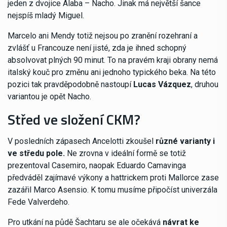
jeden z dvojice Alaba – Nacho. Jinak má největší šance
nejspíš mladý Miguel.
Marcelo ani Mendy totiž nejsou po zranění rozehraní a
zvlášť u Francouze není jisté, zda je ihned schopný
absolvovat plných 90 minut. To na pravém kraji obrany nemá
italský kouč pro změnu ani jednoho typického beka. Na této
pozici tak pravděpodobně nastoupí
Lucas Vázquez
, druhou
variantou je opět Nacho.
Střed ve složení CKM?
V posledních zápasech Ancelotti zkoušel
různé varianty i
ve středu pole.
Ne zrovna v ideální formě se totiž
prezentoval Casemiro, naopak Eduardo Camavinga
předváděl zajímavé výkony a hattrickem proti Mallorce zase
zazářil Marco Asensio. K tomu musíme připočíst univerzála
Fede Valverdeho.
Pro utkání na půdě Šachtaru se ale očekává
návrat ke