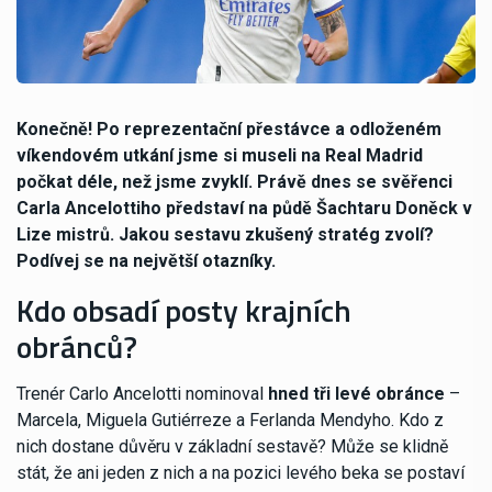
Konečně! Po reprezentační přestávce a odloženém
víkendovém utkání jsme si museli na Real Madrid
počkat déle, než jsme zvyklí. Právě dnes se svěřenci
Carla Ancelottiho představí na půdě Šachtaru Doněck v
Lize mistrů. Jakou sestavu zkušený stratég zvolí?
Podívej se na největší otazníky.
Kdo obsadí posty krajních
obránců?
Trenér Carlo Ancelotti nominoval
hned tři levé obránce
–
Marcela, Miguela Gutiérreze a Ferlanda Mendyho. Kdo z
nich dostane důvěru v základní sestavě? Může se klidně
stát, že ani jeden z nich a na pozici levého beka se postaví