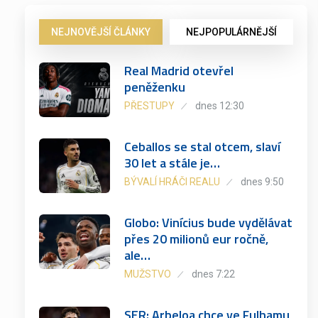
NEJNOVĚJŠÍ ČLÁNKY
NEJPOPULÁRNĚJŠÍ
Real Madrid otevřel
peněženku
PŘESTUPY
dnes 12:30
Ceballos se stal otcem, slaví
30 let a stále je…
BÝVALÍ HRÁČI REALU
dnes 9:50
Globo: Vinícius bude vydělávat
přes 20 milionů eur ročně,
ale…
MUŽSTVO
dnes 7:22
SER: Arbeloa chce ve Fulhamu