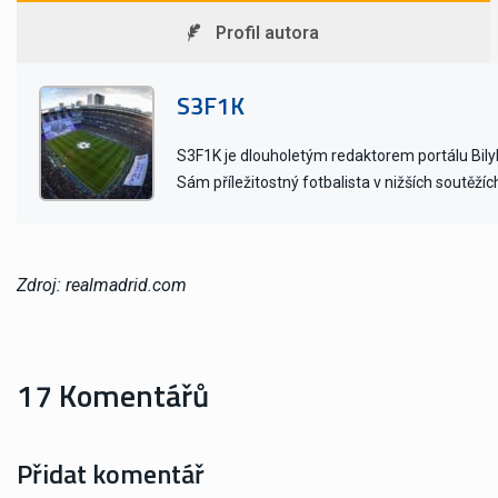
Profil autora
S3F1K
S3F1K je dlouholetým redaktorem portálu BilyB
Sám příležitostný fotbalista v nižších soutěžíc
Zdroj: realmadrid.com
17 Komentářů
Přidat komentář