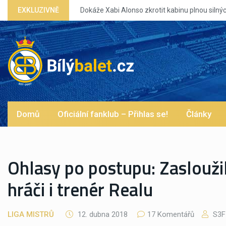
káže Xabi Alonso zkrotit kabinu plnou silných eg?
EXKLUZIVNĚ
Domů
Oficiální fanklub – Přihlas se!
Články
Ohlasy po postupu: Zasloužili 
hráči i trenér Realu
LIGA MISTRŮ
12. dubna 2018
17 Komentářů
S3F