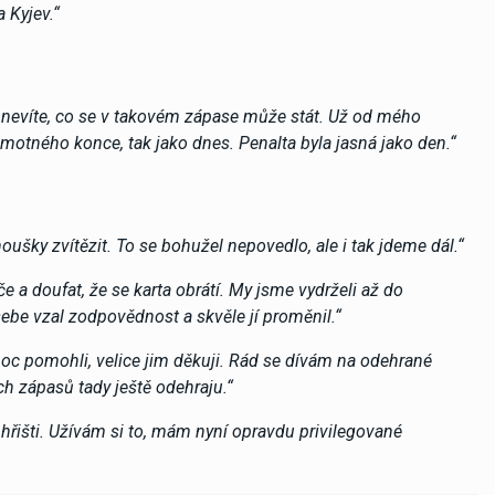
 Kyjev.“
kdy nevíte, co se v takovém zápase může stát. Už od mého
amotného konce, tak jako dnes. Penalta byla jasná jako den.“
noušky zvítězit. To se bohužel nepovedlo, ale i tak jdeme dál.“
e a doufat, že se karta obrátí. My jsme vydrželi až do
sebe vzal zodpovědnost a skvěle jí proměnil.“
moc pomohli, velice jim děkuji. Rád se dívám na odehrané
h zápasů tady ještě odehraju.“
 hřišti. Užívám si to, mám nyní opravdu privilegované