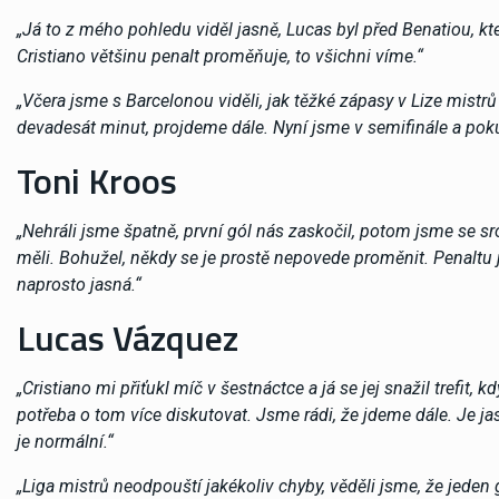
„Já to z mého pohledu viděl jasně, Lucas byl před Benatiou, kter
Cristiano většinu penalt proměňuje, to všichni víme.“
„Včera jsme s Barcelonou viděli, jak těžké zápasy v Lize mistrů
devadesát minut, projdeme dále. Nyní jsme v semifinále a pok
Toni Kroos
„Nehráli jsme špatně, první gól nás zaskočil, potom jsme se sro
měli. Bohužel, někdy se je prostě nepovede proměnit. Penaltu 
naprosto jasná.“
Lucas Vázquez
„Cristiano mi přiťukl míč v šestnáctce a já se jej snažil trefit, 
potřeba o tom více diskutovat. Jsme rádi, že jdeme dále. Je j
je normální.“
„Liga mistrů neodpouští jakékoliv chyby, věděli jsme, že jeden g