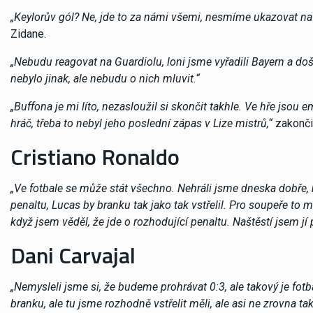
„Keylorův gól? Ne, jde to za námi všemi, nesmíme ukazovat na 
Zidane.
„Nebudu reagovat na Guardiolu, loni jsme vyřadili Bayern a došl
nebylo jinak, ale nebudu o nich mluvit.“
„Buffona je mi líto, nezasloužil si skončit takhle. Ve hře jsou 
hráč, třeba to nebyl jeho poslední zápas v Lize mistrů,“
zakončil
Cristiano Ronaldo
„Ve fotbale se může stát všechno. Nehráli jsme dneska dobře, m
penaltu, Lucas by branku tak jako tak vstřelil. Pro soupeře to můž
když jsem věděl, že jde o rozhodující penaltu. Naštěstí jsem jí
Dani Carvajal
„Nemysleli jsme si, že budeme prohrávat 0:3, ale takový je fot
branku, ale tu jsme rozhodně vstřelit měli, ale asi ne zrovna tak