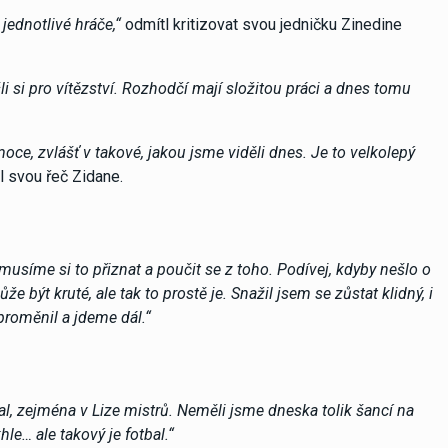
jednotlivé hráče,“
odmítl kritizovat svou jedničku Zinedine
i si pro vítězství. Rozhodčí mají složitou práci a dnes tomu
emoce, zvlášť v takové, jakou jsme viděli dnes. Je to velkolepý
 svou řeč Zidane.
usíme si to přiznat a poučit se z toho. Podívej, kdyby nešlo o
e být kruté, ale tak to prostě je. Snažil jsem se zůstat klidný, i
 proměnil a jdeme dál.“
bal, zejména v Lize mistrů. Neměli jsme dneska tolik šancí na
hle… ale takový je fotbal.“