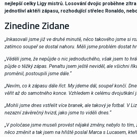
nejlepší celky Ligy mistrů. Losování dvojic proběhne zítra
jednotliví aktéři zápasu, rozhodující střelec Ronaldo, ne
Zinedine Zidane
„Inkasovali jsme již ve druhé minutě, něco takového jsme si ro
zatímco soupeř se dostal nahoru. Měli jsme problém dostat hr
„Věděli jsme, že nepůjde o nic jednoduchého, však jsem to hráč
půjde o těžký zápas. Penaltu jsem ještě neviděl, ale všichni říka
proměnil, postoupili jsme dále.“
„Nevím, co k zápasu dále říct. My jdeme dál, soupeř končí. Dne
věřit až do samotného konce. Vzhledem k celému dvojutkání js
„Mohli jsme dnes vstřelit více branek, ale takový je fotbal. V L
nezazní závěrečný hvizd, jako jsme to viděli dnes.“
„V poločase jsme museli provést nějaké změny, nebylo to tím,
něco změnit a tak jsem na hřiště poslal Marca s Lucasem, kteří