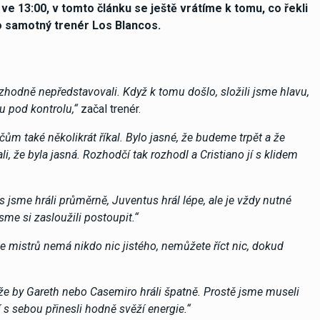
 ve 13:00, v tomto článku se ještě vrátíme k tomu, co řekli
bo samotný trenér Los Blancos.
zhodně nepředstavovali. Když k tomu došlo, složili jsme hlavu,
u pod kontrolu,“
začal trenér.
ům také několikrát říkal. Bylo jasné, že budeme trpět a že
li, že byla jasná. Rozhodčí tak rozhodl a Cristiano jí s klidem
s jsme hráli průměrně, Juventus hrál lépe, ale je vždy nutné
me si zasloužili postoupit.“
ize mistrů nemá nikdo nic jistého, nemůžete říct nic, dokud
 že by Gareth nebo Casemiro hráli špatně. Prostě jsme museli
 s sebou přinesli hodně svěží energie.“