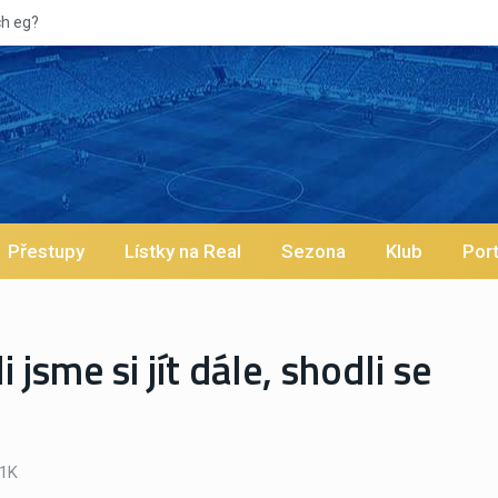
Vy
Přestupy
Lístky na Real
Sezona
Klub
Port
jsme si jít dále, shodli se
1K