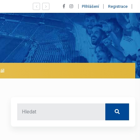
pískaný Vinícius! Blíží se jeho odchod z Realu a pustí se klub na trh už 
Přihlášení
Registrace
ál