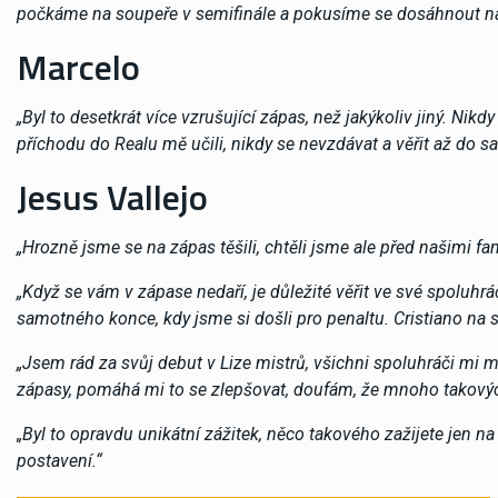
počkáme na soupeře v semifinále a pokusíme se dosáhnout na
Marcelo
„Byl to desetkrát více vzrušující zápas, než jakýkoliv jiný. Ni
příchodu do Realu mě učili, nikdy se nevzdávat a věřit až do s
Jesus Vallejo
„Hrozně jsme se na zápas těšili, chtěli jsme ale před našimi fa
„Když se vám v zápase nedaří, je důležité věřit ve své spoluhráč
samotného konce, kdy jsme si došli pro penaltu. Cristiano na 
„Jsem rád za svůj debut v Lize mistrů, všichni spoluhráči mi 
zápasy, pomáhá mi to se zlepšovat, doufám, že mnoho takovýc
„Byl to opravdu unikátní zážitek, něco takového zažijete jen na
postavení.“