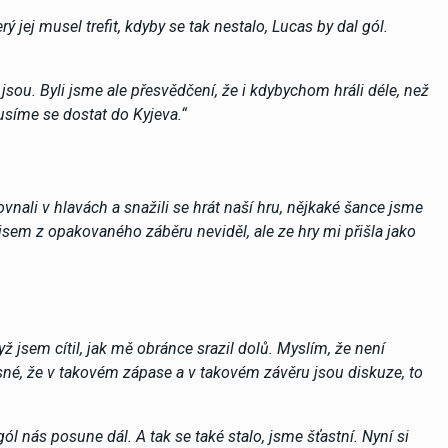
ý jej musel trefit, kdyby se tak nestalo, Lucas by dal gól.
 jsou. Byli jsme ale přesvědčení, že i kdybychom hráli déle, než
usíme se dostat do Kyjeva.“
vnali v hlavách a snažili se hrát naší hru, nějkaké šance jsme
jsem z opakovaného záběru neviděl, ale ze hry mi přišla jako
když jsem cítil, jak mě obránce srazil dolů. Myslím, že není
asné, že v takovém zápase a v takovém závěru jsou diskuze, to
ól nás posune dál. A tak se také stalo, jsme šťastní. Nyní si