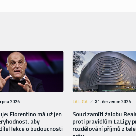
srpna 2026
LA LIGA
31. července 2026
je: Florentino má už jen
Soud zamítl žalobu Rea
ryhodnost, aby
proti pravidlům LaLigy p
ílel lekce o budoucnosti
rozdělování příjmů z tele
práv