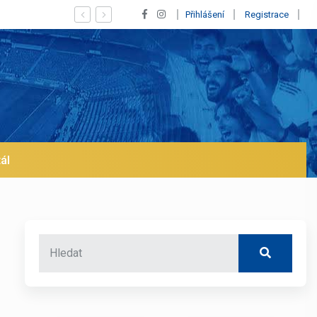
Vypískaný Vinícius! Blíží se jeho odchod z Realu a pustí se klu
Přihlášení
Registrace
ál