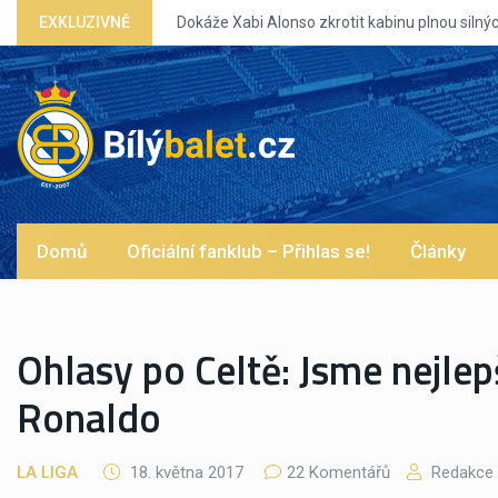
EXKLUZIVNĚ
Dokáže Xabi Alonso zkrotit kabinu plnou silných eg?
Domů
Oficiální fanklub – Přihlas se!
Články
Ohlasy po Celtě: Jsme nejlep
Ronaldo
LA LIGA
18. května 2017
22 Komentářů
Redakce