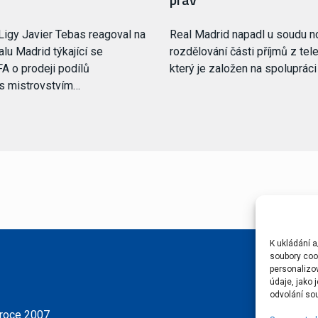
Ligy Javier Tebas reagoval na
Real Madrid napadl u soudu 
lu Madrid týkající se
rozdělování části příjmů z tele
FA o prodeji podílů
který je založen na spoluprác
 s mistrovstvím…
K ukládání a
soubory cook
personalizo
údaje, jako
odvolání sou
 roce 2007