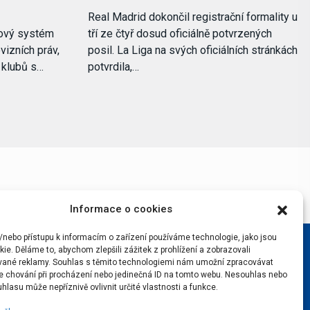
Real Madrid dokončil registrační formality u
nový systém
tří ze čtyř dosud oficiálně potvrzených
vizních práv,
posil. La Liga na svých oficiálních stránkách
i klubů s…
potvrdila,…
Informace o cookies
/nebo přístupu k informacím o zařízení používáme technologie, jako jsou
ie. Děláme to, abychom zlepšili zážitek z prohlížení a zobrazovali
vané reklamy. Souhlas s těmito technologiemi nám umožní zpracovávat
 je chování při procházení nebo jedinečná ID na tomto webu. Nesouhlas nebo
hlasu může nepříznivě ovlivnit určité vlastnosti a funkce.