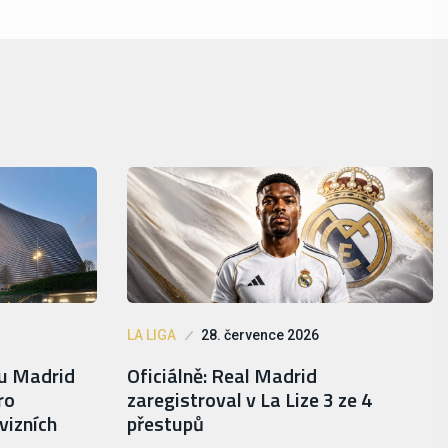
LA LIGA
28. července 2026
lu Madrid
Oficiálně: Real Madrid
ro
zaregistroval v La Lize 3 ze 4
vizních
přestupů