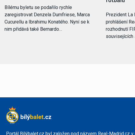
Bílému byletu se podařilo rychle
zaregistrovat Denzela Dumfriese, Marca
Prezident La 
Cucurellu a Ibrahimu Konatého. Nyní se k
prohlášení Rea
nim přidává také Bernardo…
rozhodnutí FI
souvisejících
Portál Bílýbalet.cz byl založen pod názvem Real-Madrid.cz v