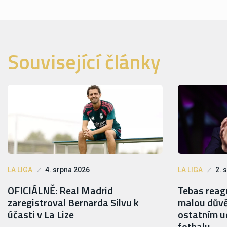
Související články
LA LIGA
4. srpna 2026
LA LIGA
2. 
OFICIÁLNĚ: Real Madrid
Tebas reagu
zaregistroval Bernarda Silvu k
malou důvě
účasti v La Lize
ostatním ud
fotbalu