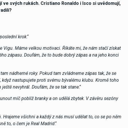
jí ve svých rukách. Cristiano Ronaldo i Isco si uvědomují,
adili?
 poslední krok
.“
e Vigu. Máme velkou motivaci. Říkáte mi, že nám stačí získat
dého zápasu
.
Doufám, že to bude dobrý zápas a na jeho konci
 tam nádherné roky. Pokud tam zvládneme zápas tak, že se
ní, když nastupujete proti svému bývalému klubu. Kromě toho
m ještě nevyhrál. Doufám, že se tak stane
.“
unout míč poblíž branky a on udělá zbytek
.
V závěru sezóny
ů. Hrajeme všichni a každý z nás musí udělat to, co se po něm
ně to, o čem je Real Madrid
.“