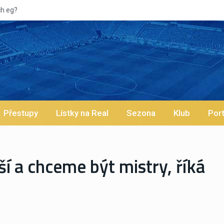
Přestupy
Lístky na Real
Sezona
Klub
Port
ší a chceme být mistry, říká