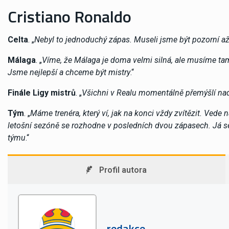
Cristiano Ronaldo
Celta
. „
Nebyl to jednoduchý zápas. Museli jsme být pozorní až 
Málaga
. „
Víme, že Málaga je doma velmi silná, ale musíme tam
Jsme nejlepší a chceme být mistry
.“
Finále Ligy mistrů
. „
Všichni v Realu momentálně přemýšlí nad
Tým
. „
Máme trenéra, který ví, jak na konci vždy zvítězit. Vede
letošní sezóně se rozhodne v posledních dvou zápasech. Já se
týmu
.“
Profil autora
redakce