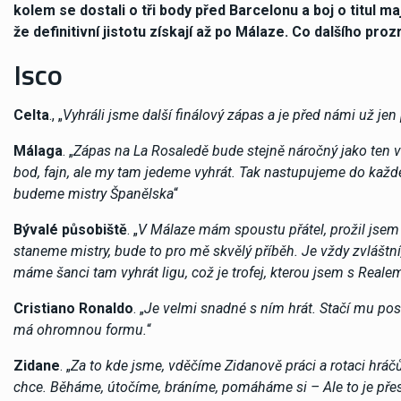
kolem se dostali o tři body před Barcelonu a boj o titul ma
že definitivní jistotu získají až po Málaze. Co dalšího prozr
Isco
Celta
., „
Vyhráli jsme další finálový zápas a je před námi už jen
Málaga
. „
Zápas na La Rosaledě bude stejně náročný jako ten v
bod, fajn, ale my tam jedeme vyhrát. Tak nastupujeme do kaž
budeme mistry Španělska
“
Bývalé působiště
. „
V Málaze mám spoustu přátel, prožil jsem
staneme mistry, bude to pro mě skvělý příběh. Je vždy zvlášt
máme šanci tam vyhrát ligu, což je trofej, kterou jsem s Reale
Cristiano Ronaldo
. „
Je velmi snadné s ním hrát. Stačí mu pos
má ohromnou formu.
“
Zidane
. „
Za to kde jsme, vděčíme Zidanově práci a rotaci hráč
chce. Běháme, útočíme, bráníme, pomáháme si – Ale to je přes