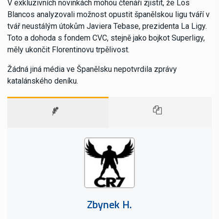
V exkluzivních novinkách mohou čtenáři zjistit, že Los
Blancos analyzovali možnost opustit španělskou ligu tváří v
tvář neustálým útokům Javiera Tebase, prezidenta La Ligy.
Toto a dohoda s fondem CVC, stejně jako bojkot Superligy,
měly ukončit Florentinovu trpělivost.
Žádná jiná média ve Španělsku nepotvrdila zprávy
katalánského deníku.
Zbynek H.