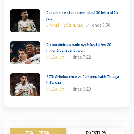
Ceballos se stal otcem, slaví 30 let a stále
je…
dnes 9:50
BÝVALÍ HRÁČI REALU
Globo: Vinícius bude vydělávat přes 20
milionů eur ročně, ale…
dnes 7:22
MUŽSTVO
SER: Arbeloa chce ve Fulhamu také Thiaga
Pitarcha
dnes 6:28
MUŽSTVO
EXKLUZIVNĚ
PŘESTUPY