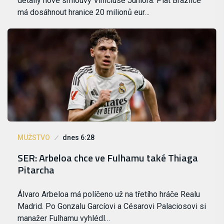
detaily nové smlouvy Viníciuse Júniora. Plat Brazilce
má dosáhnout hranice 20 milionů eur…
MUŽSTVO
dnes 6:28
SER: Arbeloa chce ve Fulhamu také Thiaga
Pitarcha
Álvaro Arbeloa má políčeno už na třetího hráče Realu
Madrid. Po Gonzalu Garcíovi a Césarovi Palaciosovi si
manažer Fulhamu vyhlédl…