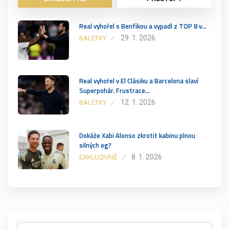
Real vyhořel s Benfikou a vypadl z TOP 8 v…
29. 1. 2026
BALETKY
Real vyhořel v El Clásiku a Barcelona slaví
Superpohár. Frustrace…
12. 1. 2026
BALETKY
Dokáže Xabi Alonso zkrotit kabinu plnou
silných eg?
8. 1. 2026
EXKLUZIVNĚ