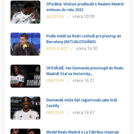
Oficiálně: Vinícius prodloužil s Realem Madrid
smlouvu do roku 2032
včera 20:09
MUŽSTVO
Podle médií se Rodri rozhodl pro přestup do
Barcelony (AKTUALIZOVÁNO)
včera 16:30
SPEKULACE
OFICIÁLNĚ: Yan Diomande přestoupil do Realu
Madrid! Stal se historicky…
včera 16:21
PŘESTUPY
Diomandé může být registrován jako hráč
Castilly
včera 14:47
PŘESTUPY
Model Realu Madrid s La Fábrikou inspiruje