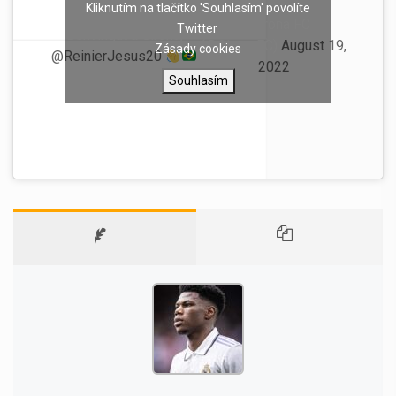
Kliknutím na tlačítko 'Souhlasím' povolíte
— Girona FC
Twitter
Benvingut a Girona,
(@GironaFC)
August 19,
Zásady cookies
@ReinierJesus20
2022
Souhlasím