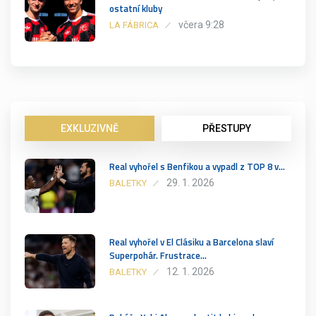
ostatní kluby
včera 9:28
LA FÁBRICA
EXKLUZIVNĚ
PŘESTUPY
Real vyhořel s Benfikou a vypadl z TOP 8 v…
29. 1. 2026
BALETKY
Real vyhořel v El Clásiku a Barcelona slaví
Superpohár. Frustrace…
12. 1. 2026
BALETKY