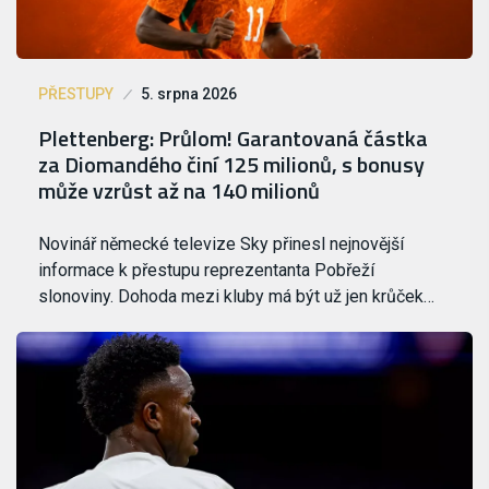
PŘESTUPY
5. srpna 2026
Plettenberg: Průlom! Garantovaná částka
za Diomandého činí 125 milionů, s bonusy
může vzrůst až na 140 milionů
Novinář německé televize Sky přinesl nejnovější
informace k přestupu reprezentanta Pobřeží
slonoviny. Dohoda mezi kluby má být už jen krůček…