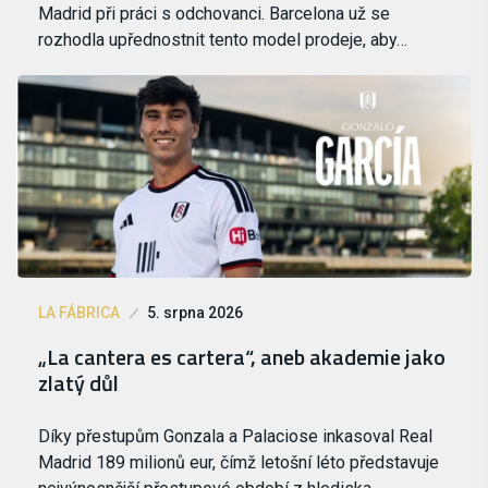
Madrid při práci s odchovanci. Barcelona už se
rozhodla upřednostnit tento model prodeje, aby…
LA FÁBRICA
5. srpna 2026
„La cantera es cartera“, aneb akademie jako
zlatý důl
Díky přestupům Gonzala a Palaciose inkasoval Real
Madrid 189 milionů eur, čímž letošní léto představuje