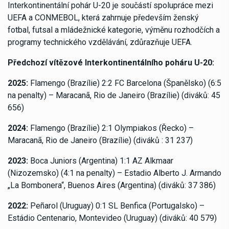
Interkontinentální pohár U-20 je součástí spolupráce mezi
UEFA a CONMEBOL, která zahrnuje především ženský
fotbal, futsal a mládežnické kategorie, výměnu rozhodčích a
programy technického vzdělávání, zdůrazňuje UEFA.
Předchozí vítězové Interkontinentálního poháru U-20:
2025:
Flamengo (Brazílie) 2:2 FC Barcelona (Španělsko) (6:5
na penalty) – Maracanã, Rio de Janeiro (Brazílie) (diváků: 45
656)
2024:
Flamengo (Brazílie) 2:1 Olympiakos (Řecko) –
Maracanã, Rio de Janeiro (Brazílie) (diváků : 31 237)
2023:
Boca Juniors (Argentina) 1:1 AZ Alkmaar
(Nizozemsko) (4:1 na penalty) – Estadio Alberto J. Armando
„La Bombonera“, Buenos Aires (Argentina) (diváků: 37 386)
2022:
Peñarol (Uruguay) 0:1 SL Benfica (Portugalsko) –
Estádio Centenario, Montevideo (Uruguay) (diváků: 40 579)