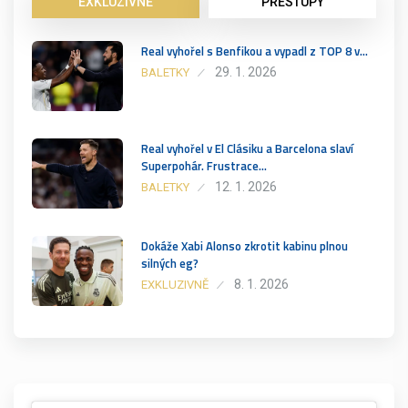
EXKLUZIVNĚ
PŘESTUPY
Real vyhořel s Benfikou a vypadl z TOP 8 v…
29. 1. 2026
BALETKY
Real vyhořel v El Clásiku a Barcelona slaví
Superpohár. Frustrace…
12. 1. 2026
BALETKY
Dokáže Xabi Alonso zkrotit kabinu plnou
silných eg?
8. 1. 2026
EXKLUZIVNĚ