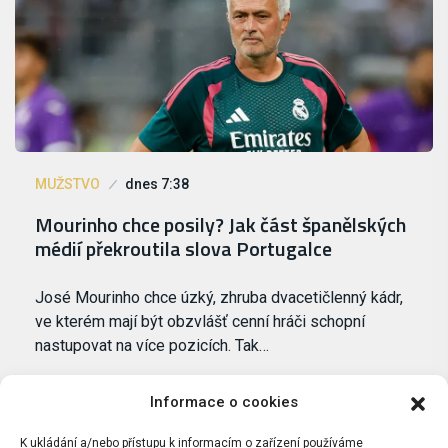
MUŽSTVO
dnes 7:38
Mourinho chce posily? Jak část španělských
médií překroutila slova Portugalce
José Mourinho chce úzký, zhruba dvacetičlenný kádr,
ve kterém mají být obzvlášť cenní hráči schopní
nastupovat na více pozicích. Tak…
Informace o cookies
K ukládání a/nebo přístupu k informacím o zařízení používáme