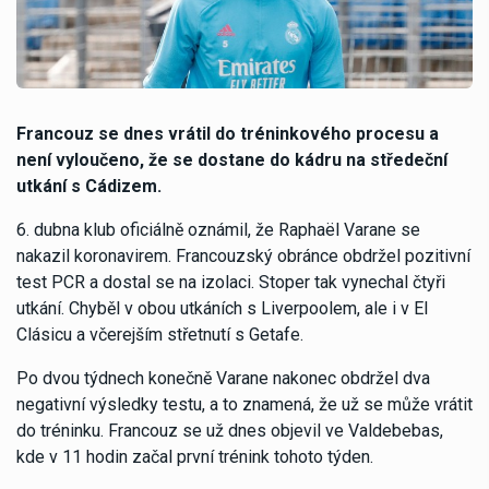
Francouz se dnes vrátil do tréninkového procesu a
není vyloučeno, že se dostane do kádru na středeční
utkání s Cádizem.
6. dubna klub oficiálně oznámil, že Raphaël Varane se
nakazil koronavirem. Francouzský obránce obdržel pozitivní
test PCR a dostal se na izolaci. Stoper tak vynechal čtyři
utkání. Chyběl v obou utkáních s Liverpoolem, ale i v El
Clásicu a včerejším střetnutí s Getafe.
Po dvou týdnech konečně Varane nakonec obdržel dva
negativní výsledky testu, a to znamená, že už se může vrátit
do tréninku. Francouz se už dnes objevil ve Valdebebas,
kde v 11 hodin začal první trénink tohoto týden.